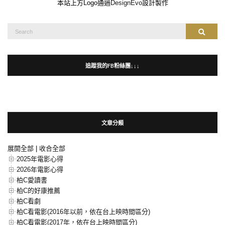
本站上方Logo通過
DesignEvo
設計製作
Search
Search
for:
追蹤我的FB粉絲團↓↓↓
文章分類
展開全部
|
收合全部
2025年電影心得
2026年電影心得
柏C愛讀書
柏C的好康推薦
柏C看劇
柏C看電影(2016年以前，依在台上映時間區分)