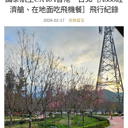
國泰航空CX464香港－台北［A333經
濟艙、在地面吃飛機餐］飛行紀錄
2026-02-17
尚無留言