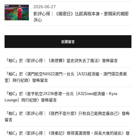
2026-06-27
影評心得｜《揭密日》比起真相本身，更精采的揭密
決心
近期留言
「
柏C
」於〈
影評心得｜《奧德賽》當史詩失去了魔法
〉發佈留言
「
柏C
」於〈
澳門航空NX622澳門－台北［A321經濟艙、澳門環亞貴賓
室］飛行紀錄
〉發佈留言
「
柏C
」於〈
星宇航空JX236香港－台北［A321neo經濟艙、Kyra
Lounge］飛行紀錄
〉發佈留言
「
柏C
」於〈
影評心得｜《我們不是什麼》只有自己能夠定義自己
〉發佈
留言