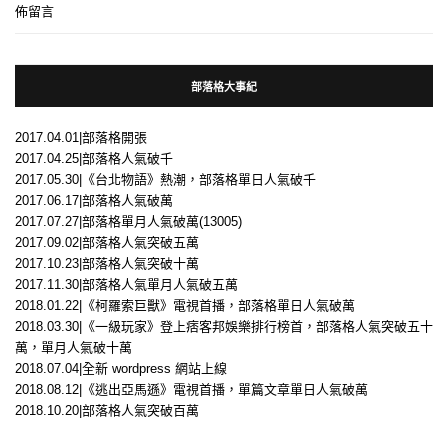
「
柏C
」於〈
影評心得｜《尋秦記》尋得滿滿情懷，與長大後的彼此
〉發
佈留言
部落格大事紀
2017.04.01|部落格開張
2017.04.25|部落格人氣破千
2017.05.30|《台北物語》熱潮，部落格單日人氣破千
2017.06.17|部落格人氣破萬
2017.07.27|部落格單月人氣破萬(13005)
2017.09.02|部落格人氣突破五萬
2017.10.23|部落格人氣突破十萬
2017.11.30|部落格人氣單月人氣破五萬
2018.01.22|《柯羅索巨獸》電視首播，部落格單日人氣破萬
2018.03.30|《一級玩家》登上痞客邦娛樂排行榜首，部落格人氣突破五十
萬，單月人氣破十萬
2018.07.04|全新 wordpress 網站上線
2018.08.12|《逃出亞馬遜》電視首播，單篇文章單日人氣破萬
2018.10.20|部落格人氣突破百萬