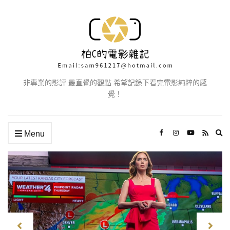
非專業的影評 最直覺的觀點 希望記錄下看完電影純粹的感
覺！
Ex
Menu
se
fo