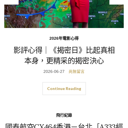
飛行紀錄
2026年電影心得
星宇航空JX236香港－台北
影評心得｜《揭密日》比起真相
［A321neo經濟艙、Kyra
本身，更精采的揭密決心
Lounge］飛行紀錄
2026-06-27
尚無留言
2026-06-19
1 則留言
Continue Reading
Continue Reading
飛行紀錄