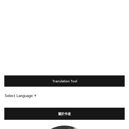
Translation Tool
Select Language
▼
關於作者