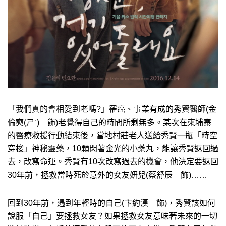
「我們真的會相愛到老嗎?」罹癌、事業有成的秀賢醫師(金
倫奭(ㄕˋ) 飾)老覺得自己的時間所剩無多。某次在柬埔寨
的醫療救援行動結束後，當地村莊老人送給秀賢一瓶「時空
穿梭」神秘靈藥，10顆閃著金光的小藥丸，能讓秀賢返回過
去，改寫命運。秀賢有10次改寫過去的機會，他決定要返回
30年前，拯救當時死於意外的女友妍兒(蔡舒辰 飾)……
回到30年前，遇到年輕時的自己(卞約漢 飾)，秀賢該如何
說服「自己」要拯救女友？如果拯救女友意味著未來的一切