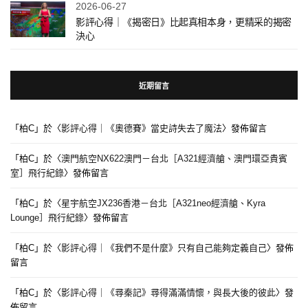
2026-06-27
影評心得｜《揭密日》比起真相本身，更精采的揭密
決心
近期留言
「
柏C
」於〈
影評心得｜《奧德賽》當史詩失去了魔法
〉發佈留言
「
柏C
」於〈
澳門航空NX622澳門－台北［A321經濟艙、澳門環亞貴賓
室］飛行紀錄
〉發佈留言
「
柏C
」於〈
星宇航空JX236香港－台北［A321neo經濟艙、Kyra
Lounge］飛行紀錄
〉發佈留言
「
柏C
」於〈
影評心得｜《我們不是什麼》只有自己能夠定義自己
〉發佈
留言
「
柏C
」於〈
影評心得｜《尋秦記》尋得滿滿情懷，與長大後的彼此
〉發
佈留言