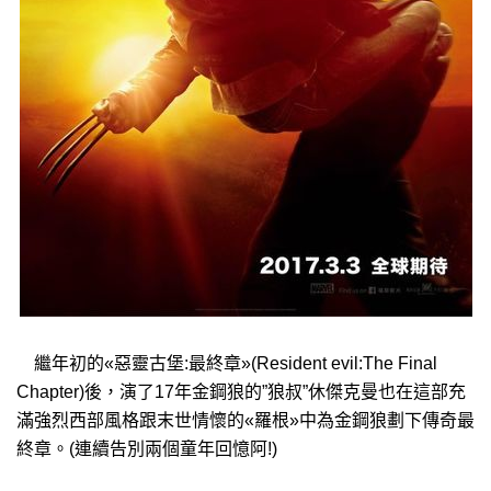
繼年初的«惡靈古堡:最終章»(Resident evil:The Final
Chapter)後，演了17年金鋼狼的”狼叔”休傑克曼也在這部充
滿強烈西部風格跟末世情懷的«羅根»中為金鋼狼劃下傳奇最
終章。(連續告別兩個童年回憶阿!)