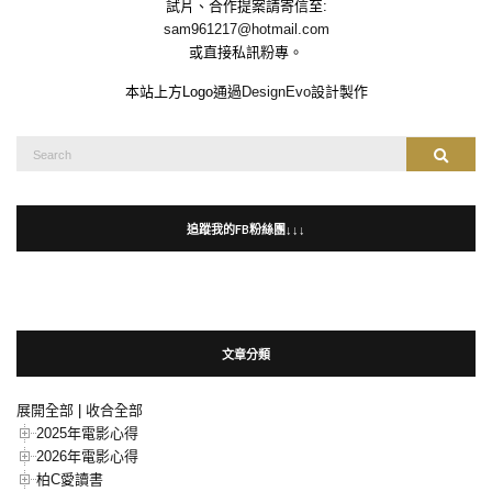
試片、合作提案請寄信至:
sam961217@hotmail.com
或直接私訊粉專。
本站上方Logo通過
DesignEvo
設計製作
Search
Search
for:
追蹤我的FB粉絲團↓↓↓
文章分類
展開全部
|
收合全部
2025年電影心得
2026年電影心得
柏C愛讀書