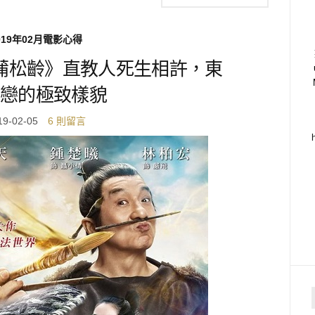
019年02月電影心得
蒲松齡》直教人死生相許，東
戀的極致樣貌
19-02-05
6 則留言
f