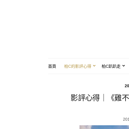
首頁
柏C的影評心得
柏C趴趴走
2
影評心得｜《雞不
20