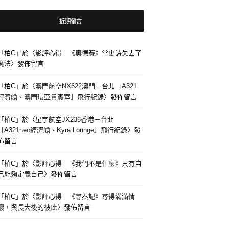
近期留言
「
柏C
」於〈
影評心得｜《奧德賽》當史詩失去了
魔法
〉發佈留言
「
柏C
」於〈
澳門航空NX622澳門－台北［A321
經濟艙、澳門環亞貴賓室］飛行紀錄
〉發佈留言
「
柏C
」於〈
星宇航空JX236香港－台北
［A321neo經濟艙、Kyra Lounge］飛行紀錄
〉發
佈留言
「
柏C
」於〈
影評心得｜《我們不是什麼》只有自
己能夠定義自己
〉發佈留言
「
柏C
」於〈
影評心得｜《尋秦記》尋得滿滿情
懷，與長大後的彼此
〉發佈留言