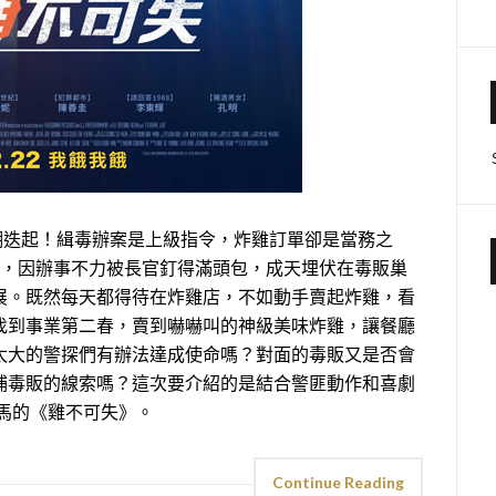
高潮迭起！緝毒辦案是上級指令，炸雞訂單卻是當務之
組，因辦事不力被長官釘得滿頭包，成天埋伏在毒販巢
展。既然每天都得待在炸雞店，不如動手賣起炸雞，看
找到事業第二春，賣到嚇嚇叫的神級美味炸雞，讓餐廳
太大的警探們有辦法達成使命嗎？對面的毒販又是否會
捕毒販的線索嗎？這次要介紹的是結合警匪動作和喜劇
黑馬的《雞不可失》。
Continue Reading