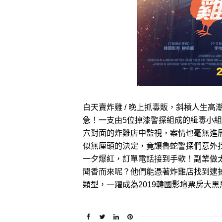
白天賣炸雞 / 晚上抓毒販，斜槓人生
急！一支由5位掉漆警探組成的緝毒小
穴對面的炸雞店中監視，案情也毫無進
似無厘頭的決定，竟讓魯蛇警探們意外
一夕爆紅，訂單電話接到手軟！副業做
聞香而來呢？他們能憑著炸雞店找到逮
類型，一躍成為2019韓國影壇票房大