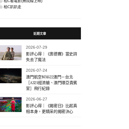
柏C看電影(無院線上映)
柏C趴趴走
近期文章
2026-07-29
影評心得｜《奧德賽》當史詩
失去了魔法
2026-07-24
澳門航空NX622澳門－台北
［A321經濟艙、澳門環亞貴賓
室］飛行紀錄
2026-06-27
影評心得｜《揭密日》比起真
相本身，更精采的揭密決心