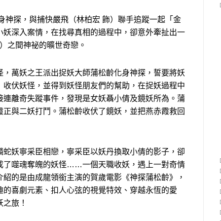
身神探，與捕快嚴飛（林柏宏 飾）聯手追蹤一起「金
小妖深入案情，在找尋真相的過程中，卻意外牽扯出一
飾）之間神祕的曠世奇戀。
怪，萬妖之王派出捉妖大師蒲松齡化身神探，誓要將妖
」收伏妖怪，並得到妖怪朋友們的幫助，在捉妖過程中
接連離奇失蹤事件，發現是女妖聶小倩及鏡妖所為。蒲
霞正與二妖打鬥。蒲松齡收伏了鏡妖，並把燕赤霞救回
麟蛇妖寧采臣相戀，寧采臣以妖丹換取小倩的影子，卻
成了噬魂奪魄的妖怪……一個天職收妖，遇上一對奇情
介紹的是由成龍領銜主演的賀歲電影《神探蒲松齡》，
趣的喜劇元素、扣人心弦的視覺特效、穿越永恆的愛
妖之旅！