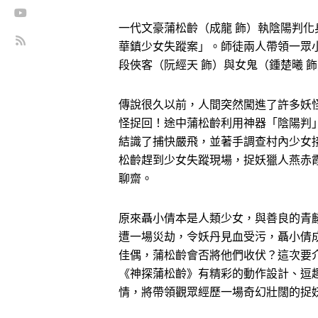
一代文豪蒲松齡（成龍 飾）執陰陽判化
華鎮少女失蹤案」。師徒兩人帶領一眾
段俠客（阮經天 飾）與女鬼（鍾楚曦 
傳說很久以前，人間突然闖進了許多妖
怪捉回！途中蒲松齡利用神器「陰陽判
結識了捕快嚴飛，並著手調查村內少女
松齡趕到少女失蹤現場，捉妖獵人燕赤
聊齋。
原來聶小倩本是人類少女，與善良的青
遭一場災劫，令妖丹見血受污，聶小倩
佳偶，蒲松齡會否將他們收伏？這次要
《神探蒲松齡》有精彩的動作設計、逗
情，將帶領觀眾經歷一場奇幻壯闊的捉