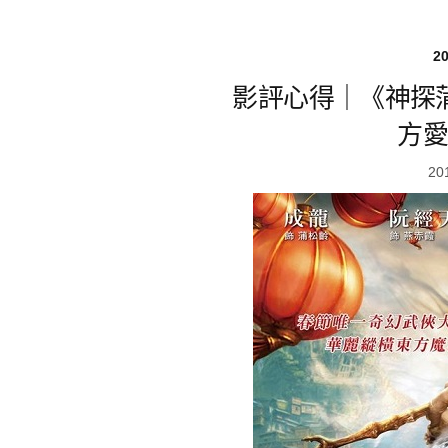
2
影評心得｜《神探
方愛
20