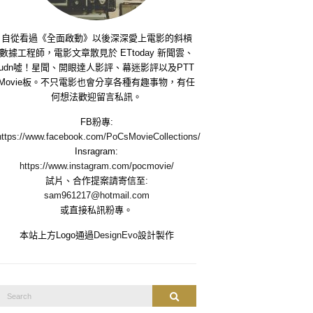
自從看過《全面啟動》以後深深愛上電影的斜槓
數據工程師，電影文章散見於 ETtoday 新聞雲、
udn噓！星聞、開眼達人影評、幕迷影評以及PTT
Movie板。不只電影也會分享各種有趣事物，有任
何想法歡迎留言私訊。
FB粉專:
https://www.facebook.com/PoCsMovieCollections/
Insragram:
https://www.instagram.com/pocmovie/
試片、合作提案請寄信至:
sam961217@hotmail.com
或直接私訊粉專。
本站上方Logo通過
DesignEvo
設計製作
Search
Search
or: