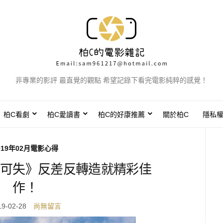
非專業的影評 最直覺的觀點 希望記錄下看完電影純粹的感覺！
柏C看劇
柏C愛讀書
柏C的好康推薦
關於柏C
隱私
019年02月電影心得
可失》反差反轉造就精彩佳
作！
19-02-28
尚無留言