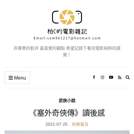
非專業的影評 最直覺的觀點 希望記錄下看完電影純粹的感
覺！
Ex
Menu
se
fo
武俠小說
《塞外奇俠傳》讀後感
2021-07-25
尚無留言