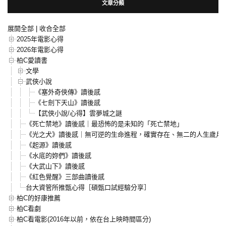
文章分類
展開全部
|
收合全部
2025年電影心得
2026年電影心得
柏C愛讀書
文學
武俠小說
《塞外奇俠傳》讀後感
《七劍下天山》讀後感
【武俠小說/心得】雲夢城之謎
《死亡禁地》讀後感｜最恐怖的是未知的「死亡禁地」
《光之犬》讀後感｜無可逆的生命進程，確實存在、無二的人生歲月
《起源》讀後感
《水底的妳們》讀後感
《大武山下》讀後感
《紅色覺醒》三部曲讀後感
台大資管所推甄心得［碩甄口試經驗分享］
柏C的好康推薦
柏C看劇
柏C看電影(2016年以前，依在台上映時間區分)