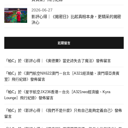
2026-06-27
影評心得｜《揭密日》比起真相本身，更精采的揭密
決心
近期留言
「
柏C
」於〈
影評心得｜《奧德賽》當史詩失去了魔法
〉發佈留言
「
柏C
」於〈
澳門航空NX622澳門－台北［A321經濟艙、澳門環亞貴賓
室］飛行紀錄
〉發佈留言
「
柏C
」於〈
星宇航空JX236香港－台北［A321neo經濟艙、Kyra
Lounge］飛行紀錄
〉發佈留言
「
柏C
」於〈
影評心得｜《我們不是什麼》只有自己能夠定義自己
〉發佈
留言