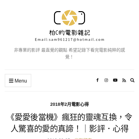
非專業的影評 最直覺的觀點 希望記錄下看完電影純粹的感
覺！
Ex
Menu
se
fo
2018年2月電影心得
《愛愛後當機》瘋狂的靈魂互換，令
人驚喜的愛的真諦！｜影評．心得