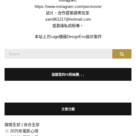
Insragram:
https://www.instagram.com/pocmovie/
試片、合作提案請寄信至:
sam961217@hotmail.com
或直接私訊粉專。
本站上方Logo通過
DesignEvo
設計製作
Search
Search
for:
追蹤我的FB粉絲團↓↓↓
文章分類
展開全部
|
收合全部
2025年電影心得