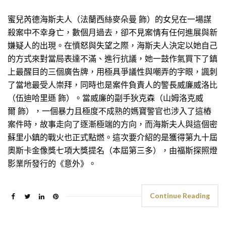
蜜兒芮德海斯夫人（法蘭西絲麥朵曼 飾）的女兒在一場謀
殺案中不幸身亡，數個月過去，卻不見案情有任何進展與新
嫌疑人的出現。在憤怒與失望之際，海斯夫人決定以她自己
的方式來對當局表達不滿、進行抗議，她一鼓作氣買下了鎮
上最醒目的三個廣告牌，用極具爭議性與嘲弄的字眼，諷刺
了當地最受人崇拜，同時也是案件負責人的警長威廉威洛比
（伍迪哈里遜 飾）。當威廉的副手狄克森（山姆洛克威
爾 飾），一個暴力且極度不成熟的媽寶警官也涉入了這樁
案件時，故事走向了逐漸極端的方向，而海斯夫人與這個密
蘇里小鎮的戰火也正式點燃。這次要介紹的是獲得第九十屆
奧斯卡金像獎七項大獎提名（本屆第三多），由福斯探照燈
影業所發行的《意外》。
Continue Reading