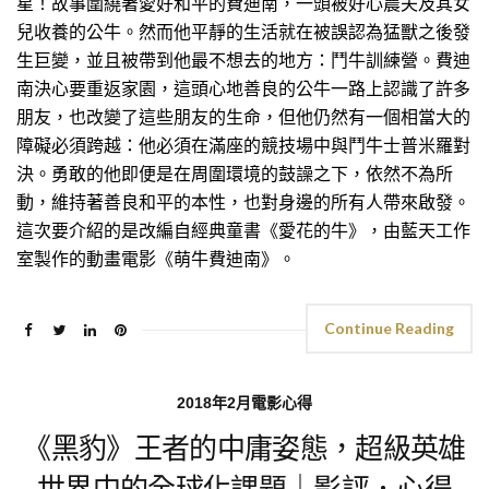
星！故事圍繞著愛好和平的費迪南，一頭被好心農夫及其女
兒收養的公牛。然而他平靜的生活就在被誤認為猛獸之後發
生巨變，並且被帶到他最不想去的地方：鬥牛訓練營。費迪
南決心要重返家園，這頭心地善良的公牛一路上認識了許多
朋友，也改變了這些朋友的生命，但他仍然有一個相當大的
障礙必須跨越：他必須在滿座的競技場中與鬥牛士普米羅對
決。勇敢的他即便是在周圍環境的鼓譟之下，依然不為所
動，維持著善良和平的本性，也對身邊的所有人帶來啟發。
這次要介紹的是改編自經典童書《愛花的牛》，由藍天工作
室製作的動畫電影《萌牛費迪南》。
Continue Reading
2018年2月電影心得
《黑豹》王者的中庸姿態，超級英雄
世界中的全球化課題｜影評．心得