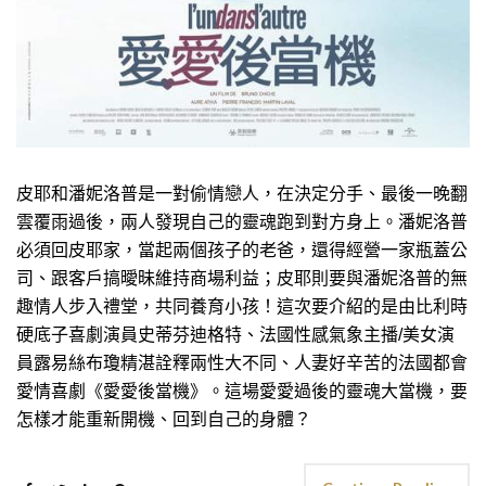
皮耶和潘妮洛普是一對偷情戀人，在決定分手、最後一晚翻
雲覆雨過後，兩人發現自己的靈魂跑到對方身上。潘妮洛普
必須回皮耶家，當起兩個孩子的老爸，還得經營一家瓶蓋公
司、跟客戶搞曖昧維持商場利益；皮耶則要與潘妮洛普的無
趣情人步入禮堂，共同養育小孩！這次要介紹的是由比利時
硬底子喜劇演員史蒂芬迪格特、法國性感氣象主播/美女演
員露易絲布瓊精湛詮釋兩性大不同、人妻好辛苦的法國都會
愛情喜劇《愛愛後當機》。這場愛愛過後的靈魂大當機，要
怎樣才能重新開機、回到自己的身體？