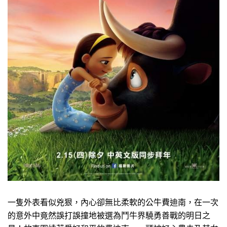
一隻外表看似兇狠，內心卻無比柔軟的公牛費迪南，在一次
的意外中竟然誤打誤撞地被選為鬥牛界驍勇善戰的明日之