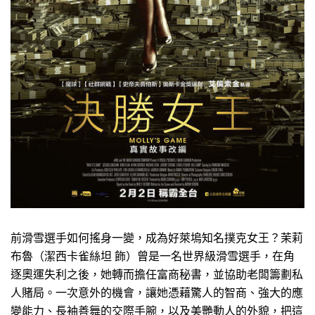
前滑雪選手如何搖身一變，成為好萊塢知名撲克女王？茉莉
布魯（潔西卡雀絲坦 飾）曾是一名世界級滑雪選手，在角
逐奧運失利之後，她轉而擔任富商秘書，並協助老闆籌劃私
人賭局。一次意外的機會，讓她憑藉驚人的智商、強大的應
變能力、長袖善舞的交際手腕，以及美艷動人的外貌，把這