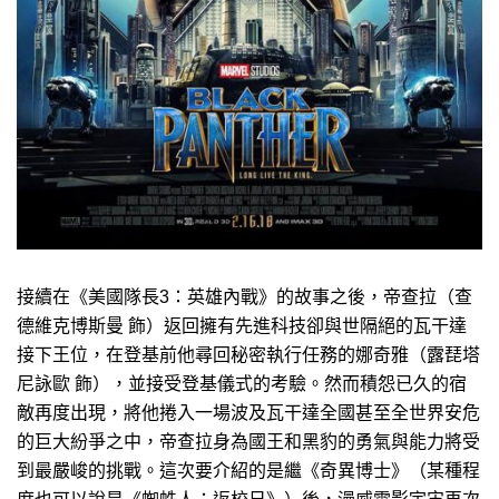
接續在《美國隊長3：英雄內戰》的故事之後，帝查拉（查
德維克博斯曼 飾）返回擁有先進科技卻與世隔絕的瓦干達
接下王位，在登基前他尋回秘密執行任務的娜奇雅（露琵塔
尼詠歐 飾），並接受登基儀式的考驗。然而積怨已久的宿
敵再度出現，將他捲入一場波及瓦干達全國甚至全世界安危
的巨大紛爭之中，帝查拉身為國王和黑豹的勇氣與能力將受
到最嚴峻的挑戰。這次要介紹的是繼《奇異博士》（某種程