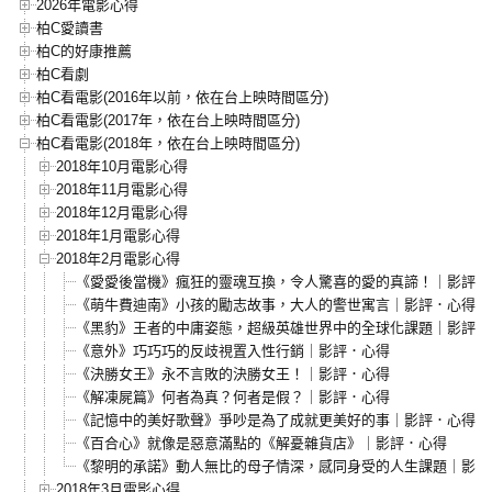
2026年電影心得
柏C愛讀書
柏C的好康推薦
柏C看劇
柏C看電影(2016年以前，依在台上映時間區分)
柏C看電影(2017年，依在台上映時間區分)
柏C看電影(2018年，依在台上映時間區分)
2018年10月電影心得
2018年11月電影心得
2018年12月電影心得
2018年1月電影心得
2018年2月電影心得
《愛愛後當機》瘋狂的靈魂互換，令人驚喜的愛的真諦！｜影評．
《萌牛費迪南》小孩的勵志故事，大人的警世寓言｜影評．心得
《黑豹》王者的中庸姿態，超級英雄世界中的全球化課題｜影評．
《意外》巧巧巧的反歧視置入性行銷｜影評．心得
《決勝女王》永不言敗的決勝女王！｜影評．心得
《解凍屍篇》何者為真？何者是假？｜影評．心得
《記憶中的美好歌聲》爭吵是為了成就更美好的事｜影評．心得
《百合心》就像是惡意滿點的《解憂雜貨店》｜影評．心得
《黎明的承諾》動人無比的母子情深，感同身受的人生課題｜影評
2018年3月電影心得