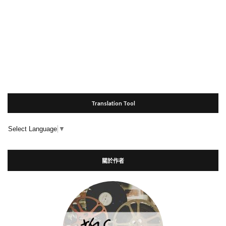
Translation Tool
Select Language
▼
關於作者