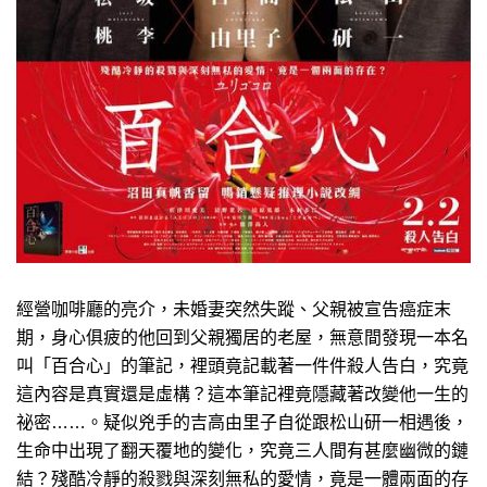
經營咖啡廳的亮介，未婚妻突然失蹤、父親被宣告癌症末
期，身心俱疲的他回到父親獨居的老屋，無意間發現一本名
叫「百合心」的筆記，裡頭竟記載著一件件殺人告白，究竟
這內容是真實還是虛構？這本筆記裡竟隱藏著改變他一生的
祕密……。疑似兇手的吉高由里子自從跟松山研一相遇後，
生命中出現了翻天覆地的變化，究竟三人間有甚麼幽微的鏈
結？殘酷冷靜的殺戮與深刻無私的愛情，竟是一體兩面的存