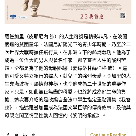
羅曼加里（皮耶尼內 飾）的人生可說是精彩非凡，在波蘭
度過的貧困童年、法國尼斯陽光下的青少年時期，乃至於二
次世界大戰時擔任飛行員，在非洲立下的彪炳戰功。他為了
成為一位偉大的男人與著名作家，艱辛嘗盡人生的酸甜苦
辣，全都是為了他的母親妮娜（夏綠蒂甘絲柏格 飾）。這
個可愛又特立獨行的婦人，對兒子的強烈母愛，令加里的人
生充滿波折、熱情與神秘，也令他成為二十世紀的重要作
家。只是，如此無止無盡的母愛，也終將成為他生命的負
擔…這次要介紹的是改編自全法中學生指定重點讀物《我答
應》，描述羅曼加里成為法國文學巨擘的傳奇故事，及他與
母親之間至情至性動人回憶的《黎明的承諾》。
Continue Reading