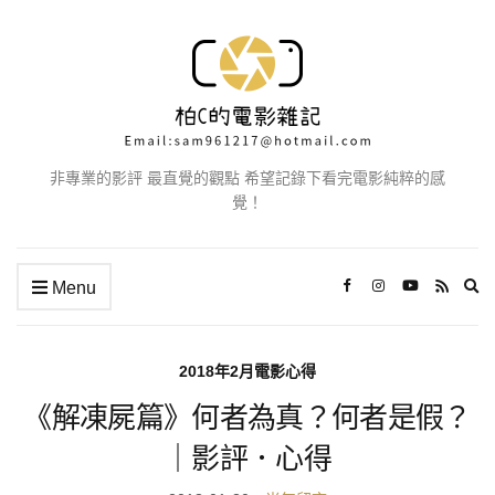
非專業的影評 最直覺的觀點 希望記錄下看完電影純粹的感
覺！
Ex
Menu
se
fo
2018年2月電影心得
《解凍屍篇》何者為真？何者是假？
｜影評．心得