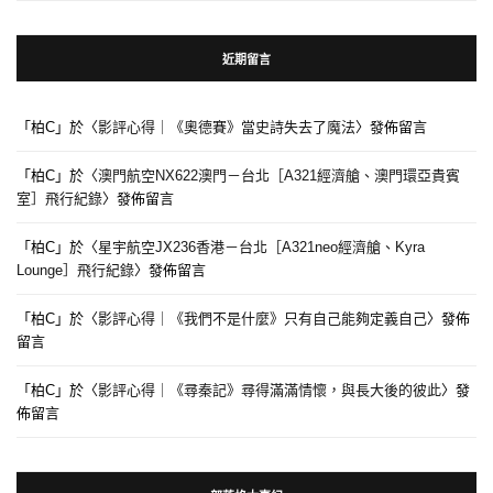
近期留言
「
柏C
」於〈
影評心得｜《奧德賽》當史詩失去了魔法
〉發佈留言
「
柏C
」於〈
澳門航空NX622澳門－台北［A321經濟艙、澳門環亞貴賓
室］飛行紀錄
〉發佈留言
「
柏C
」於〈
星宇航空JX236香港－台北［A321neo經濟艙、Kyra
Lounge］飛行紀錄
〉發佈留言
「
柏C
」於〈
影評心得｜《我們不是什麼》只有自己能夠定義自己
〉發佈
留言
「
柏C
」於〈
影評心得｜《尋秦記》尋得滿滿情懷，與長大後的彼此
〉發
佈留言