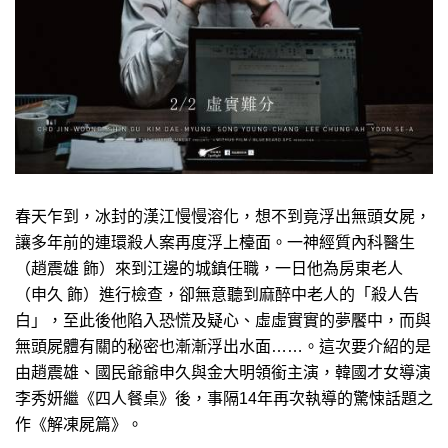
春天乍到，冰封的漢江慢慢溶化，想不到竟浮出無頭女屍，
讓多年前的連環殺人案再度浮上檯面。一神經質內科醫生
（趙震雄 飾）來到江邊的城鎮任職，一日他為房東老人
（申久 飾）進行檢查，卻無意聽到麻醉中老人的「殺人告
白」，至此後他陷入恐慌及疑心、虛虛實實的夢饜中，而與
無頭屍體有關的秘密也漸漸浮出水面……。這次要介紹的是
由趙震雄、國民爺爺申久與金大明領銜主演，韓國才女導演
李秀妍繼《四人餐桌》後，事隔14年再次執導的驚悚話題之
作《解凍屍篇》。