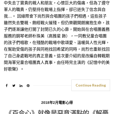
中失去了寶貴的親人和朋友，心懷巨大的傷痛，但為了遵守
軍人的職責，仍堅持在戰場上指揮，卻已迷失了信念與自
我…。 因緣際會下尚烈與合唱團的孩子們相遇，這些孩子
雖然失去雙親、飽經戰火摧殘，但仍樂觀開朗擁抱生命，孩
子們逐漸讓他打開了封閉已久的心扉，開始與在合唱團義務
服務的鋼琴老師朴珠美（高雅星 飾），一同教兒童合唱團
的孩子們唱歌，在殘酷的戰場中歌頌愛、溫暖與人性光輝，
在幫助受傷的孩子與同袍找回希望的同時，尚烈也重新找回
了自己身處戰地的真正意義。這次要介紹的是改編自韓戰期
間海軍兒童合唱團真人真事，由任時完主演的《記憶中的美
好歌聲》。
Continue Reading
2018年2月電影心得
《百合心》就像是惡意滿點的《解憂