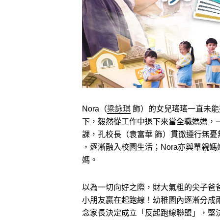
Nora（
梁詠琪
飾）的女兒瑤瑤一直未能適
下，毅然從工作中退下來當全職媽媽，
課，孔校長（袁富華 飾）貫徹遵行無
，逐漸融入校園生活；Nora亦與單親媽
媽。
以為一切向好之際，財大氣粗的尖子爸爸C
小朋友贏在起跑線！幼稚園內逐漸分成兩
念家長決定成立「反起跑線聯盟」，堅