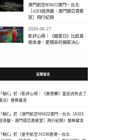
澳門航空NX622澳門－台北
［A321經濟艙、澳門環亞貴賓
室］飛行紀錄
2026-06-27
影評心得｜《揭密日》比起真
相本身，更精采的揭密決心
近期留言
「
柏C
」於〈
影評心得｜《奧德賽》當史詩失去了
魔法
〉發佈留言
「
柏C
」於〈
澳門航空NX622澳門－台北［A321
經濟艙、澳門環亞貴賓室］飛行紀錄
〉發佈留言
「
柏C
」於〈
星宇航空JX236香港－台北