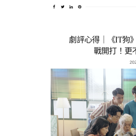
劇評心得｜《IT狗》1
戰開打！更
20