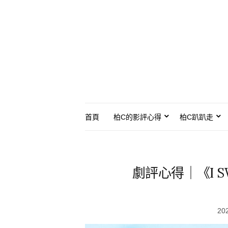
首頁
柏C的影評心得
柏C趴趴走
劇評心得｜《I S
20