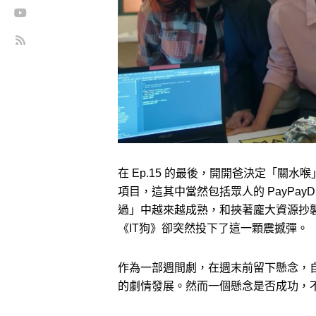
在 Ep.15 的最後，開開爸決定「關水
項目，這其中當然包括眾人的 PayPayDu
過」中越來越成熟，和挾著龐大資源抄襲他
《IT狗》卻突然投下了這一顆震撼彈。
作為一部週間劇，在週末前留下懸念，
的劇情發展。然而一個懸念是否成功，