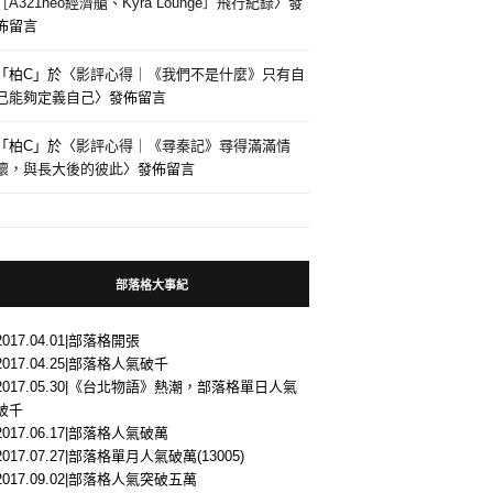
［A321neo經濟艙、Kyra Lounge］飛行紀錄
〉發
佈留言
「
柏C
」於〈
影評心得｜《我們不是什麼》只有自
己能夠定義自己
〉發佈留言
「
柏C
」於〈
影評心得｜《尋秦記》尋得滿滿情
懷，與長大後的彼此
〉發佈留言
部落格大事紀
2017.04.01|部落格開張
2017.04.25|部落格人氣破千
2017.05.30|《台北物語》熱潮，部落格單日人氣
破千
2017.06.17|部落格人氣破萬
2017.07.27|部落格單月人氣破萬(13005)
2017.09.02|部落格人氣突破五萬