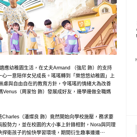
應幼稚園生活，在丈夫Armand （強尼 飾）的支持
一心一意陪伴女兒成長。瑤瑤轉到「樂悠悠幼稚園」上
憂無慮與自由自在的教育方針，令瑤瑤的情緒大為改善
媽Venus（周家怡 飾）發展成好友，邊學邊做全職媽
harles（潘燦良 飾）竟然開始向學校施壓，務求要
股勢力，並在校園的大小事上針鋒相對，Nora與同理
決捍衛孩子的愉快學習環境，期間衍生趣事連連⋯
f