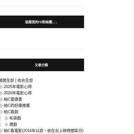
追蹤我的FB粉絲團↓↓↓
文章分類
展開全部
|
收合全部
2025年電影心得
2026年電影心得
柏C愛讀書
柏C的好康推薦
柏C看劇
布袋戲
港劇
柏C看電影(2016年以前，依在台上映時間區分)