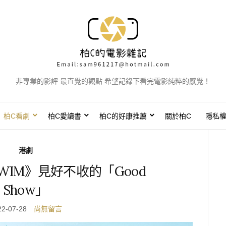
非專業的影評 最直覺的觀點 希望記錄下看完電影純粹的感覺！
柏C看劇
柏C愛讀書
柏C的好康推薦
關於柏C
隱私
港劇
WIM》見好不收的「Good
Show」
22-07-28
尚無留言