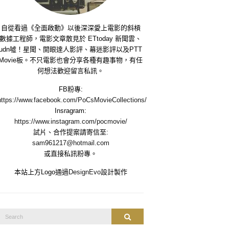
自從看過《全面啟動》以後深深愛上電影的斜槓
數據工程師，電影文章散見於 ETtoday 新聞雲、
udn噓！星聞、開眼達人影評、幕迷影評以及PTT
Movie板。不只電影也會分享各種有趣事物，有任
何想法歡迎留言私訊。
FB粉專:
https://www.facebook.com/PoCsMovieCollections/
Insragram:
https://www.instagram.com/pocmovie/
試片、合作提案請寄信至:
sam961217@hotmail.com
或直接私訊粉專。
本站上方Logo通過
DesignEvo
設計製作
Search
Search
or: