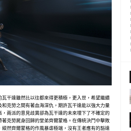
的瓦干達雖然比以往都來得更積極，更入世，希望繼續
及和克勞之間有著血海深仇，期許瓦干達能以強大力量
派，兩派的意見歧異卻為瓦干達的未來埋下了不確定的
帶著克勞屍身回歸的堂弟齊爾蒙格。在傳統決鬥中擊敗
，縱然齊爾蒙格的作風暴虐極端，沒有王者應有的豁達