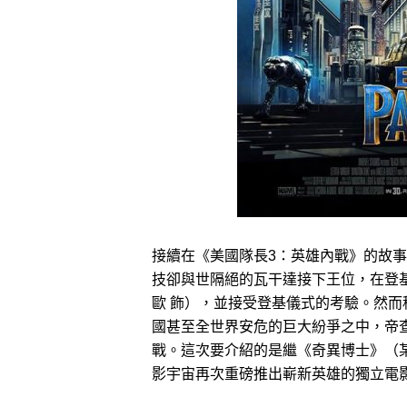
接續在《美國隊長3：英雄內戰》的故事
技卻與世隔絕的瓦干達接下王位，在登
歐 飾），並接受登基儀式的考驗。然
國甚至全世界安危的巨大紛爭之中，帝
戰。這次要介紹的是繼《奇異博士》（
影宇宙再次重磅推出嶄新英雄的獨立電