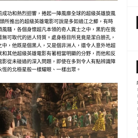
前成功和熱烈迴響，捲起一陣風靡全球的超級英雄旋風
漫巨頭所推出的超級英雄電影可說是多如過江之鯽，有時
領風騷，各個身懷超凡本領的奇人異士之中，黑豹在我
著無可取代的迷人特質。處身極目所見竟是潔白臉孔，
之中，他既是個黑人，又是個非洲人，還令人意外地超
就和其他超級英雄電影有著相當明顯的分野，而他和反
電影從未碰過的深入問題，即使在多到令人有點辨識障
永恆的北極星般一樣耀眼、一樣出眾。