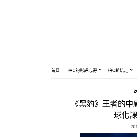
首頁
柏C的影評心得
柏C趴趴走
2
《黑豹》王者的中
球化課
20