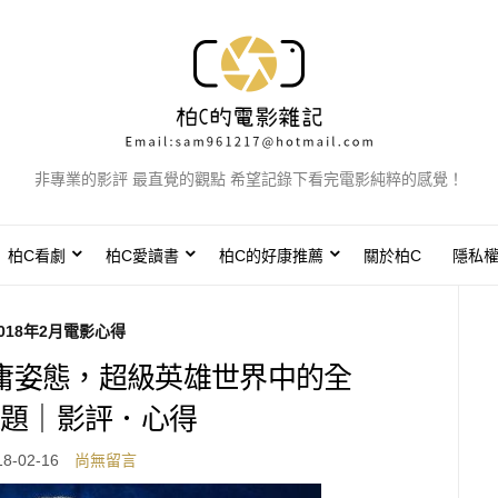
非專業的影評 最直覺的觀點 希望記錄下看完電影純粹的感覺！
柏C看劇
柏C愛讀書
柏C的好康推薦
關於柏C
隱私
018年2月電影心得
庸姿態，超級英雄世界中的全
題｜影評．心得
18-02-16
尚無留言