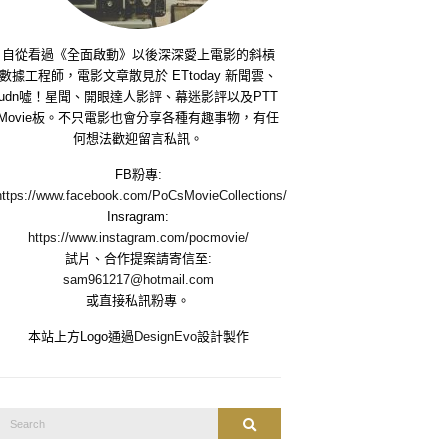
自從看過《全面啟動》以後深深愛上電影的斜槓
數據工程師，電影文章散見於 ETtoday 新聞雲、
udn噓！星聞、開眼達人影評、幕迷影評以及PTT
Movie板。不只電影也會分享各種有趣事物，有任
何想法歡迎留言私訊。
FB粉專:
https://www.facebook.com/PoCsMovieCollections/
Insragram:
https://www.instagram.com/pocmovie/
試片、合作提案請寄信至:
sam961217@hotmail.com
或直接私訊粉專。
本站上方Logo通過
DesignEvo
設計製作
Search
Search
or: