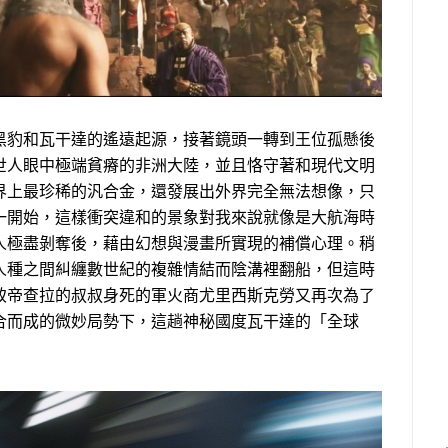
黑豹和瓦干達的遙遠起源，接著鏡頭一轉到王位孤懸後
世人眼中極端貧瘠的非洲大陸，並且恪守著和現代文明
界上最珍稀的汎合金，還發展出外界完全無法想像，只
一開始，這樣衝突違和的景象對我來說就像是大航海時
人極盡剝奪後，藉由幻想與漫畫所實現的補償心理。稍
人種之間糾纏數世紀的複雜情結而陰溝裡翻船，但這時
致帝查拉的叔叔身死的軍火商尤里西斯克勞又再次為了
合而成的微妙局勢下，這趟神秘國度瓦干達的「全球