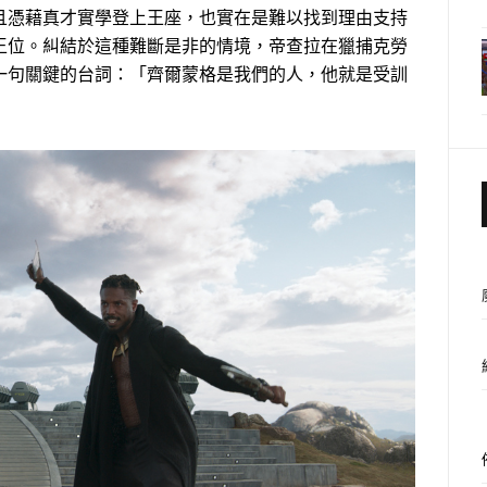
且憑藉真才實學登上王座，也實在是難以找到理由支持
王位。糾結於這種難斷是非的情境，帝查拉在獵捕克勞
一句關鍵的台詞：「齊爾蒙格是我們的人，他就是受訓