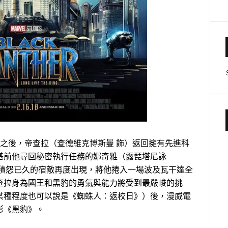
之後，帝查拉（查德維克博斯曼 飾）返回擁有先進科
基前他尋回秘密執行任務的娜奇雅（露琵塔尼詠
而積怨已久的宿敵再度出現，將他捲入一場波及瓦干達全
查拉身為國王和黑豹的勇氣與能力將受到最嚴峻的挑
某種程度也可以說是《蜘蛛人：返校日》）後，漫威電
影《黑豹》。