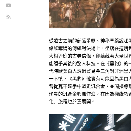
從遠古之前的部落爭霸、神秘草藥說起
諸族奪嫡的傳統對決場上，坐落在這塊
大相逕庭的古老信條，卻蘊藏著大量世
能瞠乎其後的驚人科技。在《黑豹》的
代時歐美白人透過貿易金三角對非洲黑
一不慎，《黑豹》確實有可能因為黑白
曾從瓦干達手中盜走汎合金，並間接導
珍貴的汎合金興風作浪，在因為機緣巧
化」旅程也於焉展開。