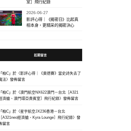
室］飛行紀錄
2026-06-27
影評心得｜《揭密日》比起真
相本身，更精采的揭密決心
近期留言
「
柏C
」於〈
影評心得｜《奧德賽》當史詩失去了
魔法
〉發佈留言
「
柏C
」於〈
澳門航空NX622澳門－台北［A321
經濟艙、澳門環亞貴賓室］飛行紀錄
〉發佈留言
「
柏C
」於〈
星宇航空JX236香港－台北
［A321neo經濟艙、Kyra Lounge］飛行紀錄
〉發
佈留言