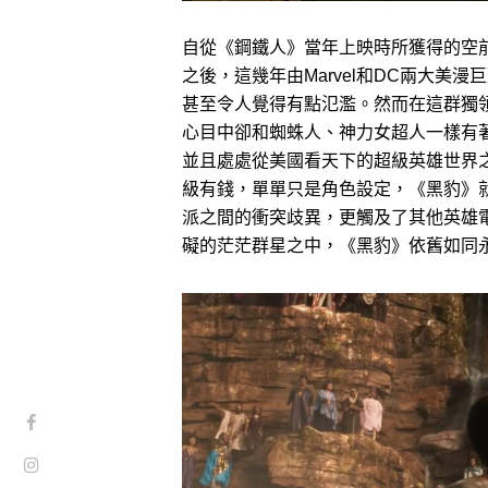
自從《鋼鐵人》當年上映時所獲得的空
之後，這幾年由Marvel和DC兩大美
甚至令人覺得有點氾濫。然而在這群獨
心目中卻和蜘蛛人、神力女超人一樣有
並且處處從美國看天下的超級英雄世界
級有錢，單單只是角色設定，《黑豹》
派之間的衝突歧異，更觸及了其他英雄
礙的茫茫群星之中，《黑豹》依舊如同