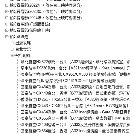
柏C看電影(2022年，依在台上映時間區分)
柏C看電影(2023年，依在台上映時間區分)
柏C看電影(2024年，依在台上映時間區分)
柏C看電影(好讀版目錄)
柏C看電影(無院線上映)
柏C趴趴走
出遊攻略
台北食記
飛行紀錄
澳門航空NX622澳門－台北［A321經濟艙、澳門環亞貴賓室］飛
星宇航空JX236香港－台北［A321neo經濟艙、Kyra Lounge］飛
國泰航空杭州-香港-台北 CX961/CX530 經濟艙飛行紀錄［轉機
國泰航空台北-香港-杭州 CX461/CX962 經濟艙飛行紀錄
國泰航空CX464香港－台北［A333經濟艙、在地面吃飛機餐］飛
國泰航空CX443台北－香港［B773經濟艙、西式素食餐］飛行紀
香港航空HX261、HX282台北－香港［A320經濟艙、桃機環亞
國泰航空CX443、CX402台北－香港［A321neo、B773經濟艙］
國泰航空CX464香港－台北［A321neo經濟艙、Gate 35環亞貴
國泰航空CX565台北－香港［B773經濟艙、猶太教餐］飛行紀錄
國泰航空CX408香港－台北［A333反魚骨商務艙、澳航香港貴賓室、T
國泰航空CX654曼谷－香港［A321neo經濟艙、曼谷國泰貴賓室