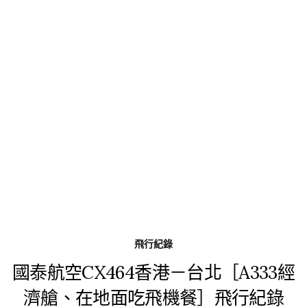
飛行紀錄
國泰航空CX464香港－台北［A333經
濟艙、在地面吃飛機餐］飛行紀錄