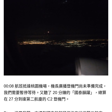
00:08 航班抵達桃園機場，機長廣播登機門尚未準備完成，
我們需要暫停等待。又聽了 20 分鐘的「國泰韻躍」，總算
在 27 分到達第二航廈的 C2 登機門。