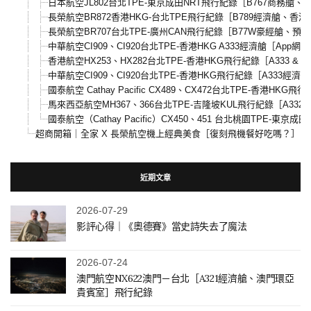
日本航空JL802台北TPE-東京成田NRT飛行紀錄［B767商務艙
長榮航空BR872香港HKG-台北TPE飛行紀錄［B789經濟艙、香
長榮航空BR707台北TPE-廣州CAN飛行紀錄［B77W豪經艙、預
中華航空CI909、CI920台北TPE-香港HKG A333經濟艙［Ap
香港航空HX253、HX282台北TPE-香港HKG飛行紀錄［A333 &
中華航空CI909、CI920台北TPE-香港HKG飛行紀錄［A333經
國泰航空 Cathay Pacific CX489、CX472台北TPE-香港HKG飛
馬來西亞航空MH367、366台北TPE-吉隆坡KUL飛行紀錄［A332 &
國泰航空（Cathay Pacific）CX450、451 台北桃園TPE-東京成田N
超商開箱｜全家 X 長榮航空機上經典美食［復刻飛機餐好吃嗎？］
近期文章
2026-07-29
影評心得｜《奧德賽》當史詩失去了魔法
2026-07-24
澳門航空NX622澳門－台北［A321經濟艙、澳門環亞
貴賓室］飛行紀錄