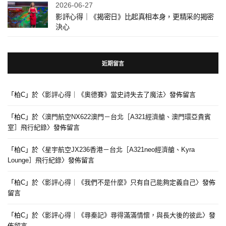
2026-06-27
影評心得｜《揭密日》比起真相本身，更精采的揭密
決心
近期留言
「
柏C
」於〈
影評心得｜《奧德賽》當史詩失去了魔法
〉發佈留言
「
柏C
」於〈
澳門航空NX622澳門－台北［A321經濟艙、澳門環亞貴賓
室］飛行紀錄
〉發佈留言
「
柏C
」於〈
星宇航空JX236香港－台北［A321neo經濟艙、Kyra
Lounge］飛行紀錄
〉發佈留言
「
柏C
」於〈
影評心得｜《我們不是什麼》只有自己能夠定義自己
〉發佈
留言
「
柏C
」於〈
影評心得｜《尋秦記》尋得滿滿情懷，與長大後的彼此
〉發
佈留言