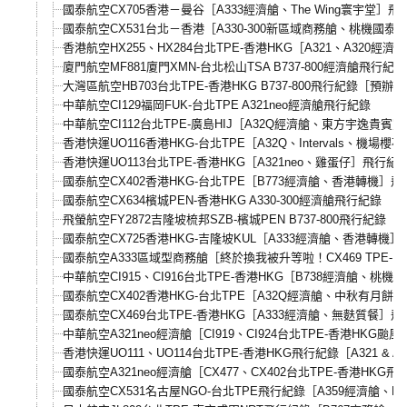
國泰航空CX705香港－曼谷［A333經濟艙、The Wing寰宇堂］飛
國泰航空CX531台北－香港［A330-300新區域商務艙、桃機國
香港航空HX255、HX284台北TPE-香港HKG［A321、A320經
廈門航空MF881廈門XMN-台北松山TSA B737-800經濟艙飛行紀錄
大灣區航空HB703台北TPE-香港HKG B737-800飛行紀錄［預
中華航空CI129福岡FUK-台北TPE A321neo經濟艙飛行紀錄
中華航空CI112台北TPE-廣島HIJ［A32Q經濟艙、東方宇逸貴賓
香港快運UO116香港HKG-台北TPE［A32Q、Intervals、機場
香港快運UO113台北TPE-香港HKG［A321neo、雞蛋仔］飛行紀
國泰航空CX402香港HKG-台北TPE［B773經濟艙、香港轉機］
國泰航空CX634檳城PEN-香港HKG A330-300經濟艙飛行紀錄
飛螢航空FY2872吉隆坡梳邦SZB-檳城PEN B737-800飛行紀錄
國泰航空CX725香港HKG-吉隆坡KUL［A333經濟艙、香港轉機
國泰航空A333區域型商務艙［終於換我被升等啦！CX469 TPE-
中華航空CI915、CI916台北TPE-香港HKG［B738經濟艙、桃
國泰航空CX402香港HKG-台北TPE［A32Q經濟艙、中秋有月餅
國泰航空CX469台北TPE-香港HKG［A333經濟艙、無麩質餐］
中華航空A321neo經濟艙［CI919、CI924台北TPE-香港HKG
香港快運UO111、UO114台北TPE-香港HKG飛行紀錄［A321 
國泰航空A321neo經濟艙［CX477、CX402台北TPE-香港HKG
國泰航空CX531名古屋NGO-台北TPE飛行紀錄［A359經濟艙、FLIG