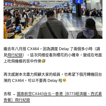
繼去年八月搭 CX464，因為調度 Delay 了兩個多小時（請
見
飛行紀錄
），這次同樣從看到櫻花的小確幸，變成在地面
上吃飛機餐的苦中作樂
再次感謝本次盡力照顧大家的組員，也希望下個月轉機回台
灣的 CX464，可以不要再 Delay 啦
去程 →
國泰航空CX443台北－香港［B773經濟艙、西式素
食餐］飛行紀錄