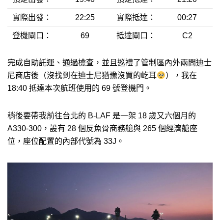
實際出發：
22:25
實際抵達：
00:27
登機閘口：
69
抵達閘口：
C2
完成自助託運、通過檢查，並且巡禮了管制區內外兩間迪士
尼商店後（沒找到在迪士尼猶豫沒買的屹耳
），我在
18:40 抵達本次航班使用的 69 號登機門。
稍後要帶我前往台北的 B-LAF 是一架 18 歲又六個月的
A330-300，設有 28 個反魚骨商務艙與 265 個經濟艙座
位，座位配置的內部代號為 33J。