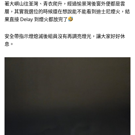
著大嶼山往荃灣、青衣爬升，經過愉景灣後窗外便都是雲
層，其實我選位的時候還在想說能不能看到迪士尼煙火，結
果直接 Delay 到煙火都放完了
安全帶指示燈熄滅後組員沒有再調亮燈光，讓大家好好休
息。