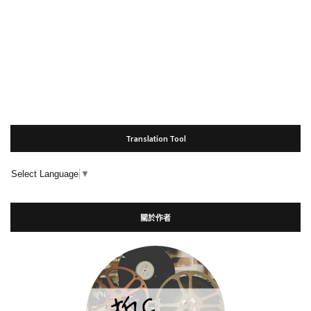
Translation Tool
Select Language
▼
關於作者