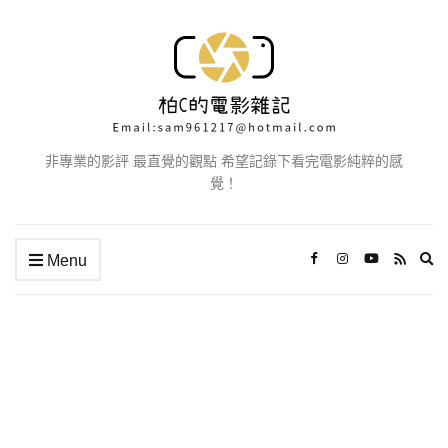
非專業的影評 最直覺的觀點 希望記錄下看完電影純粹的感
覺！
Ex
Menu
se
fo