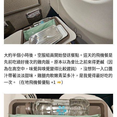
大約半個小時後，空服組員開始發送餐點。這天的飛機餐是
先前吃過好幾次的雞肉飯，原本以為會比之前來得更鹹（因
為在高空中，味覺與嗅覺變得比較遲鈍），沒想到一入口醬
汁帶著淡淡甜味，雞腿肉軟嫩青菜多汁，是我覺得最好吃的
一次。（在地飛機餐優點 +1
）