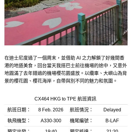
在迪士尼度過了一個周末，並借助 AI 之力解鎖了好幾間香
港的地道美食，回台當天我搭巴士前往機場的途中，又意外
地圓滿了去年錯過的機場櫻花園盛放。以纜車、大嶼山為背
景的櫻花園、櫻花海岸，自帶與別不同的魅力和氛圍。
CX464 HKG to TPE 航班資訊
航班日期：
8 Feb. 2026
航班情況：
Delayed
執飛機型：
A330-300
機尾編號：
B-LAF
預定出發：
19:40
預定抵達：
21:20