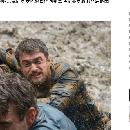
讓觀眾感同身受地跟著他回到當時尤奚身處的亞馬遜雨