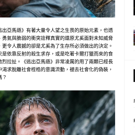
逃出亞馬遜》有著大量令人望之生畏的原始元素，也透
、勇氣與脆弱的衝突詮釋真實的還原尤奚面對未知威脅
，更令人震撼的卻是尤奚為了生存所必須做出的決定。
只是依靠反射的殺生求存，或是吃著卡爾打獵而來的食
激烈拉扯。《逃出亞馬遜》非常凌厲的用了兩顆已經長
中渴求脫離社會桎梏的意識流動，褪去社會化的偽裝，
嗎？