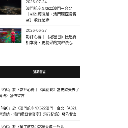
2026-07-24
澳門航空NX622澳門－台北
［A321經濟艙、澳門環亞貴賓
室］飛行紀錄
2026-06-27
影評心得｜《揭密日》比起真
相本身，更精采的揭密決心
近期留言
「
柏C
」於〈
影評心得｜《奧德賽》當史詩失去了
魔法
〉發佈留言
「
柏C
」於〈
澳門航空NX622澳門－台北［A321
經濟艙、澳門環亞貴賓室］飛行紀錄
〉發佈留言
「
柏C
」於〈
星宇航空JX236香港－台北