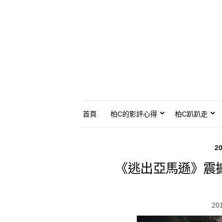
首頁
柏C的影評心得
柏C趴趴走
2
《逃出亞馬遜》震
20