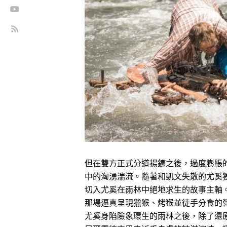
但在雙方正式分道揚鑣之後，過度膨脹
中的洶湧湍流。隨著和凱文失散的尤奚
切入尤奚在雨林中絕地求生的故事主軸
那場逼真呈現獵猴、烤猴並徒手分食的
尤奚身陷險象環生的雨林之後，除了還