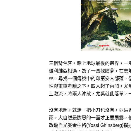
三個背包客，踏上地球最後的邊界，一
玻利維亞相遇，為了一圓探險夢，在奧
林，尋找一個傳說中的印第安人部落，
性與重重考驗之下，四人起了內鬨，尤
上激流，將兩人沖散，尤奚就此落單，
沒有地圖，就連一把小刀也沒有，亞馬
雨，大自然最險惡的一面才正要展露，
改編自尤奚金柏格(Yossi Ghinsb