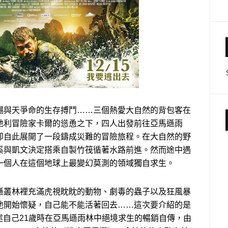
場與天爭命的生存搏鬥……三個熱愛大自然的背包客在
地利冒險家卡爾的慫恿之下，四人出發前往亞馬遜雨
卻自此展開了一段鑄成災難的冒險旅程。在大自然的野
奚與凱文決定搭乘自製竹筏循著水路前進。然而途中遇
一個人在這個地球上最變幻莫測的領域獨自求生。
遜叢林裡充滿虎視眈眈的動物、劇毒的蟲子以及狂風暴
他開始懷疑，自己能不能活著回去……這次要介紹的是
erg)描述自己21歲時在亞馬遜雨林中絕境求生的暢銷自傳，由