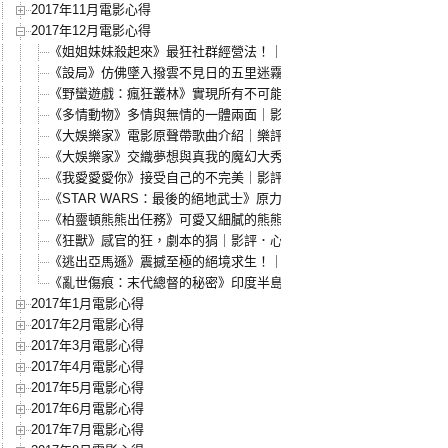
2017年11月電影心得
2017年12月電影心得
《姐姐妹妹殺起來》最狂社群經營法！｜影評．心得．myVideo電影
《設局》仿佛墜入撥雲不見日的五里迷霧之中｜影評．心得
《野蠻遊戲：瘋狂叢林》實現所有不可能的遊戲世界｜影評．心得
《多情動物》多情與無情的一體兩面｜影評．心得
《大娛樂家》電影原聲帶歌曲介紹｜樂評
《大娛樂家》交織夢想與真我的魔幻大秀！｜影評．心得
《我愛愛愛你》接受自己的不完美｜影評．心得
《STAR WARS：最後的絕地武士》原力的真正覺醒！｜影評．心得
《柏靈頓熊熊出任務》可愛又細膩的熊熊電影！｜影評．心得
《狂獸》感官的狂，劇本的狷｜影評．心得
《逃出亞馬遜》震撼至極的絕境求生！｜影評．心得
《亂世傷痕：末代總督的秘密》印度半島的哀傷小調｜影評．心得
2017年1月電影心得
2017年2月電影心得
2017年3月電影心得
2017年4月電影心得
2017年5月電影心得
2017年6月電影心得
2017年7月電影心得