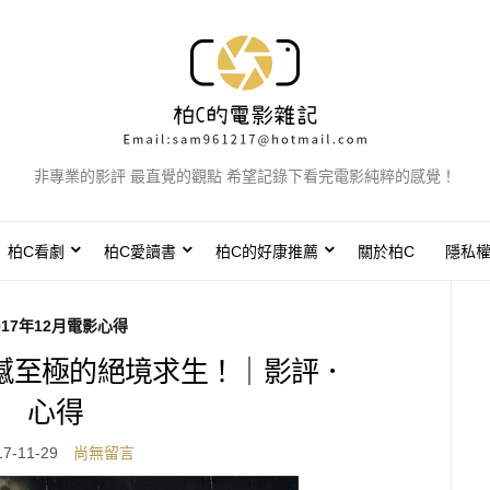
非專業的影評 最直覺的觀點 希望記錄下看完電影純粹的感覺！
柏C看劇
柏C愛讀書
柏C的好康推薦
關於柏C
隱私
017年12月電影心得
撼至極的絕境求生！｜影評．
心得
17-11-29
尚無留言