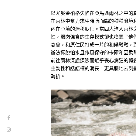
以尤奚金柏格失陷在亞馬遜雨林之中的
在雨林中奮力求生時所面臨的種種險境
內在心境的潛移默化。當四人進入雨林
性，弱肉強食的生存模式卻也喚醒了他
宴會，和原住民打成一片的和樂融融，
辦法擺脫怕水且作風保守的卡爾和因柔
前往雨林深處探險而近乎喪心病狂的轉
主動性和話語權的消長，更具體地去刻
轉折。