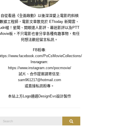
自從看過《全面啟動》以後深深愛上電影的斜槓
數據工程師，電影文章散見於 ETtoday 新聞雲、
udn噓！星聞、開眼達人影評、幕迷影評以及PTT
Movie板。不只電影也會分享各種有趣事物，有任
何想法歡迎留言私訊。
FB粉專:
https://www.facebook.com/PoCsMovieCollections/
Insragram:
https://www.instagram.com/pocmovie/
試片、合作提案請寄信至:
sam961217@hotmail.com
或直接私訊粉專。
本站上方Logo通過
DesignEvo
設計製作
Search
Search
or: