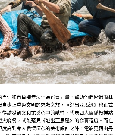
的自信和自負卻無法化為實質力量，幫助他們衝過雨林
獨自步上重返文明的求救之旅，《逃出亞馬遜》也正式
。從誘發凱文和尤奚心中的獸性，代表四人關係轉捩點
營火晚餐，就能窺見《逃出亞馬遜》的寫實程度。而在
原度高到令人戰慄噁心的美術設計之外，電影更藉由丹