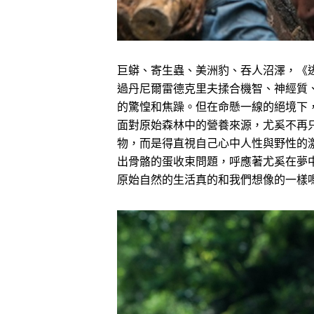
巨蟒、寄生蟲、美洲豹、吞人沼澤，《
過丹尼爾雷德克里夫揉合機智、神經質
的驚惶和焦躁。但在命懸一線的絕境下
面對原始森林中的營養來源，尤奚不再
物，而是得直視自己心中人性與野性的
出骨骼的蛋收束問題，呼應著尤奚在夢
原始自然的生活真的和我們想像的一樣