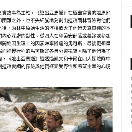
真實故事為主軸，《逃出亞馬遜》在極盡寫實的還原他
和困難之外，也不失細膩地刻劃出這趟雨林冒險對他們
之後，雨林中原始生活的淳樸放大了他們天真單純的本
們內心深處的獸性。從四人在印第安部落或義診或參加
到開始因生理上的因素嫌棄腳痛的馬可斯，最後更想盡
弱而拖慢行程的馬可斯好各自分道揚鑣。除了他們為了
變，《逃出亞馬遜》還透過凱文和卡爾在四人探險隊中
劃這趟變調的探險與他們逐漸受野性和慾望主宰的心境