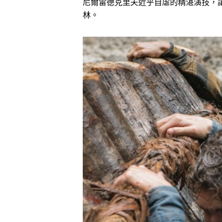
尼爾雷德克里夫近乎自虐的精湛演技，
林。