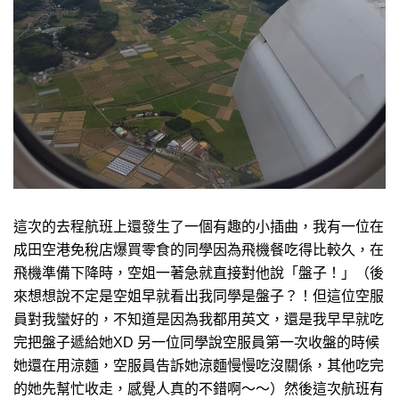
這次的去程航班上還發生了一個有趣的小插曲，我有一位在
成田空港免稅店爆買零食的同學因為飛機餐吃得比較久，在
飛機準備下降時，空姐一著急就直接對他說「盤子！」（後
來想想說不定是空姐早就看出我同學是盤子？！但這位空服
員對我蠻好的，不知道是因為我都用英文，還是我早早就吃
完把盤子遞給她XD 另一位同學說空服員第一次收盤的時候
她還在用涼麵，空服員告訴她涼麵慢慢吃沒關係，其他吃完
的她先幫忙收走，感覺人真的不錯啊～～）然後這次航班有