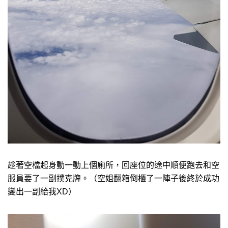
趁著空檔起身動一動上個廁所，回座位的途中順便跑去和空
服員要了一副撲克牌。（空姐翻箱倒櫃了一陣子後終於成功
變出一副給我XD）