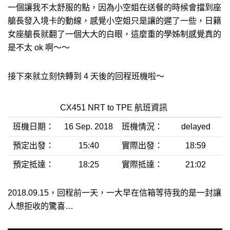
一個讓我不太舒服的點，因為小空姐在送餐的時候會擋到座
艙長發入境卡的動線，感覺小空姐只是讓的遲了一些，日籍
女座艙長就翻了一個大大的白眼，這麼重的學姊制感覺真的
是不太 ok 啊～～
接下來就立刻快轉到 4 天後的回程班機啦～
CX451 NRT to TPE 航班資訊
班機日期：
16 Sep. 2018
班機情況：
delayed
預定出發：
15:40
實際出發：
18:59
預定抵達：
18:25
實際抵達：
21:02
2018.09.15，回程前一天，一大早在信箱等待我的是一封讓
人想拒收的驚喜…