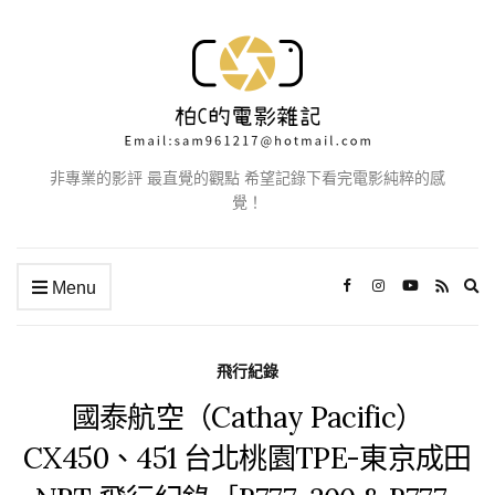
非專業的影評 最直覺的觀點 希望記錄下看完電影純粹的感
覺！
Ex
Menu
se
fo
飛行紀錄
國泰航空（Cathay Pacific）
CX450、451 台北桃園TPE-東京成田