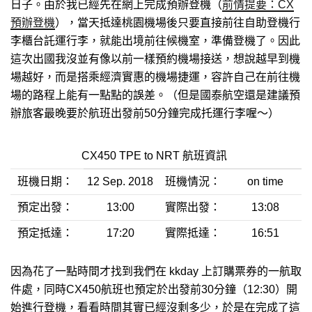
日子。由於我已經先在網上完成預辦登機（
前情提要：CX
預辦登機
），當天抵達桃園機場後只要直接前往自助登機行
李櫃台託運行李，就能出境前往候機室，準備登機了。因此
這次出國我沒並有像以前一樣預約機場接送，想說越早到機
場越好，而是搭乘經濟實惠的機場捷運，容許自己在前往機
場的路程上能有一點點的誤差。（但是國泰航空還是建議預
辦旅客最晚要於航班出發前50分鐘完成托運行李喔～）
CX450 TPE to NRT 航班資訊
班機日期：
12 Sep. 2018
班機情況：
on time
預定出發：
13:00
實際出發：
13:08
預定抵達：
17:20
實際抵達：
16:51
因為花了一點時間才找到我們在 kkday 上訂購票券的一航取
件處，同時CX450航班也預定於出發前30分鐘（12:30）開
始進行登機，看看時間其實已經沒剩多少，於是在完成了這