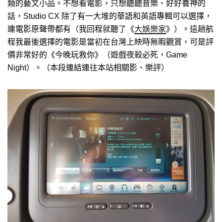
類的藝文小品。不想看電影，只想聽聽音樂、好好養神的
話，Studio CX 除了有一大堆的華語和英語專輯可以選擇，
連電影原聲帶都有（我回程就聽了《
大娛樂家
》）。這趟航
程我最後選擇的電影是當初在台灣上映時無暇觀賞，可是評
價非常好的《今晚玩救你》（遊戲夜殺必死，Game
Night）。（本段連結連往本站相關影、樂評）