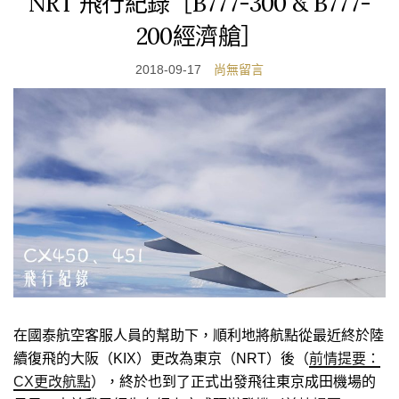
NRT 飛行紀錄［B777-300 & B777-
200經濟艙］
2018-09-17
尚無留言
在國泰航空客服人員的幫助下，順利地將航點從最近終於陸
續復飛的大阪（KIX）更改為東京（NRT）後（
前情提要：
CX更改航點
），終於也到了正式出發飛往東京成田機場的