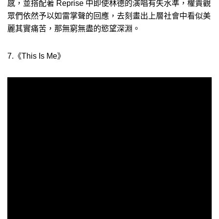
感，並搭配著 Reprise 中即使林德的演唱有失水準，權貴觀
眾們依然予以如雷掌聲的回應，去刻畫出上層社會中看似美
麗其實痛苦，那無窮無盡的慾望深淵。
7.《This Is Me》