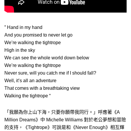
” Hand in my hand
And you promised to never let go
We’re walking the tightrope
High in the sky
We can see the whole world down below
We’re walking the tightrope
Never sure, will you catch me if I should fall?
Well, it’s all an adventure
That comes with a breathtaking view
Walking the tightrope “
「我願為你上山下海，只要你願帶我同行。」呼應著《A
Million Dreams》中 Michelle Williams 對於老公夢想和冒險
的支持，《Tightrope》可說是和《Never Enough》相互輝