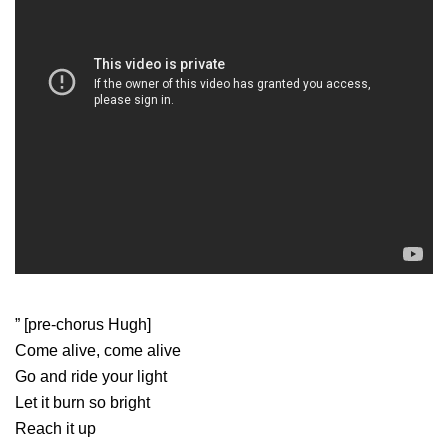
” [pre-chorus Hugh]
Come alive, come alive
Go and ride your light
Let it burn so bright
Reach it up