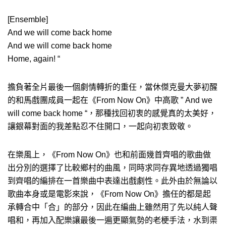
[Ensemble]
And we will come back home
And we will come back home
Home, again! “
擔負著全片最後一個劇情轉折的重任，當休傑克曼大夢初醒
的和馬戲團成員一起在《From Now On》中高歌 ” And we
will come back home “，那種找回初衷的感覺真的太美好，
讓銀幕對面的我差點忍不住開口，一起向初衷致敬。
在樂風上，《From Now On》也和前面幾首齊唱的歌曲做
出分別的選擇了比較鄉村的曲風，同時求同存異地透過獨唱
到齊唱的編排在一首樂曲中表達出戲劇性。此外由於無論以
歌曲本身或是電影來說，《From Now On》擔任的都是起
承轉合中「合」的部分，因此在編曲上雖然用了先以純人聲
唱和，再加入配樂讓最後一遍更顯氣勢的老梗手法，水到渠