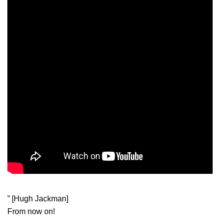
” [Hugh Jackman]
From now on!