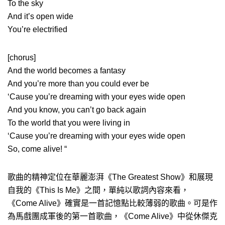
To the sky
And it’s open wide
You’re electrified
[chorus]
And the world becomes a fantasy
And you’re more than you could ever be
‘Cause you’re dreaming with your eyes wide open
And you know, you can’t go back again
To the world that you were living in
‘Cause you’re dreaming with your eyes wide open
So, come alive! “
歌曲的精神定位在華麗澎湃《The Greatest Show》和展現
自我的《This Is Me》之間，單純以歌詞內容來看，
《Come Alive》確實是一首記憶點比較薄弱的歌曲。可是作
為馬戲團成軍後的第一首歌曲，《Come Alive》中從休傑克