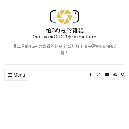
非專業的影評 最直覺的觀點 希望記錄下看完電影純粹的感
覺！
Ex
Menu
se
fo