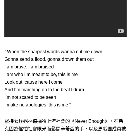
” When the sharpest words wanna cut me down
Gonna send a flood, gonna drown them out
I am brave, I am bruised
I am who I’m meant to be, this is me
Look out ’cause here I come
And I’m marching on to the beat I drum
I’m not scared to be seen
I make no apologies, this is me “
緊接著珍妮林德擄獲上流社會的《Never Enough》，在柴
克因為懼怕社會眼光而鬆開辛蒂亞的手，以及馬戲團成員被