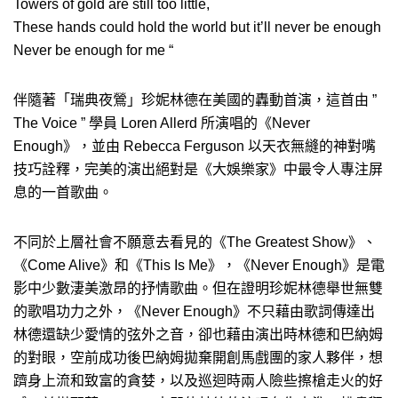
Towers of gold are still too little,
These hands could hold the world but it’ll never be enough
Never be enough for me “
伴隨著「瑞典夜鶯」珍妮林德在美國的轟動首演，這首由 ”
The Voice ” 學員 Loren Allerd 所演唱的《Never
Enough》，並由 Rebecca Ferguson 以天衣無縫的神對嘴
技巧詮釋，完美的演出絕對是《大娛樂家》中最令人專注屏
息的一首歌曲。
不同於上層社會不願意去看見的《The Greatest Show》、
《Come Alive》和《This Is Me》，《Never Enough》是電
影中少數淒美激昂的抒情歌曲。但在證明珍妮林德舉世無雙
的歌唱功力之外，《Never Enough》不只藉由歌詞傳達出
林德還缺少愛情的弦外之音，卻也藉由演出時林德和巴納姆
的對眼，空前成功後巴納姆拋棄開創馬戲團的家人夥伴，想
躋身上流和致富的貪婪，以及巡迴時兩人險些擦槍走火的好