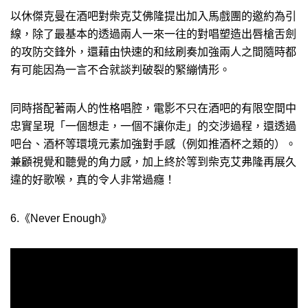
以休傑克曼在酒吧對柴克艾佛隆提出加入馬戲團的邀約為引
線，除了最基本的透過兩人一來一往的對唱塑造出唇槍舌劍
的攻防交鋒外，還藉由快速的和絃刷奏加強兩人之間隨時都
有可能因為一言不合就談判破裂的緊繃情形。
同時搭配著兩人的性格唱腔，電影不只在酒吧的有限空間中
忠實呈現「一個想走，一個不讓你走」的交涉過程，還透過
吧台、酒杯等環境元素加強對手感（例如推酒杯之類的）。
兼顧視覺和聽覺的角力感，加上終於等到柴克艾弗隆再展久
違的好歌喉，真的令人非常過癮！
6.《Never Enough》