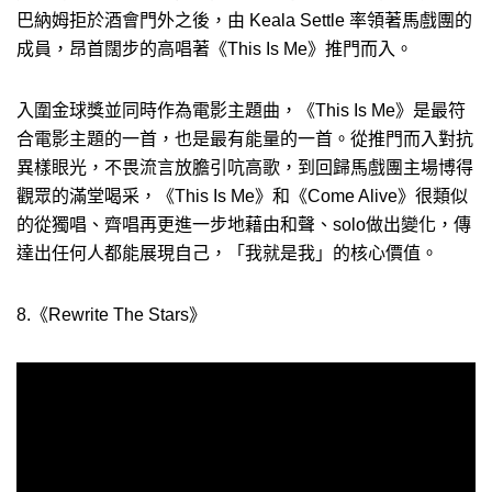
巴納姆拒於酒會門外之後，由 Keala Settle 率領著馬戲團的
成員，昂首闊步的高唱著《This Is Me》推門而入。
入圍金球獎並同時作為電影主題曲，《This Is Me》是最符
合電影主題的一首，也是最有能量的一首。從推門而入對抗
異樣眼光，不畏流言放膽引吭高歌，到回歸馬戲團主場博得
觀眾的滿堂喝采，《This Is Me》和《Come Alive》很類似
的從獨唱、齊唱再更進一步地藉由和聲、solo做出變化，傳
達出任何人都能展現自己，「我就是我」的核心價值。
8.《Rewrite The Stars》