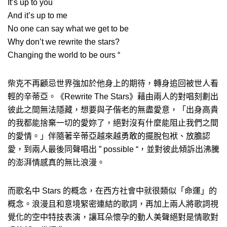
It’s up to you
And it’s up to me
No one can say what we get to be
Why don’t we rewrite the stars?
Changing the world to be ours “
柴克不再顧忌世界強加於他身上的期待，轉身追回被世人看
輕的辛蒂亞。《Rewrite The Stars》藉由兩人的對唱刻劃出
彼此之間無法隱藏，想要與子偕老的無盡愛意，「出身高貴
的我都能捨棄一切的愛妳了，絕對沒有什麼能阻止我們之間
的愛情。」伴隨著辛蒂亞越來越勇敢的擺脫包袱、放膽認
愛，到兩人最後同聲唱出 ” possible “，並對彼此傾訴出沸騰
的澎湃情感真的無比浪漫。
而歌名中 Stars 的概念，在西方社會中就很類似「命運」的
概念。浪漫且和意境緊密連結的歌詞，再加上兩人將歌詞視
覺化的空中特技表演，讓耳朵懷孕的動人美聲絕對是情歌對