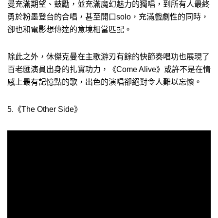
曼充滿期望、鼓勵，並充滿魔幻魅力的獨唱，到所有人最終
勇於粉墨登台的合唱，甚至開口solo，充滿戲劇性的同時，
卻也和電影想傳達的意境相當匹配。
除此之外，休傑克曼在主歌游刃有餘的快節奏唱功也展現了
百老匯演員出身的扎實功力，《Come Alive》或許不是在情
感上最有記憶點的歌，出色的演唱卻絕對令人難以忘懷。
5.《The Other Side》