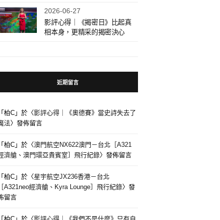
2026-06-27
影評心得｜《揭密日》比起真
相本身，更精采的揭密決心
近期留言
「
柏C
」於〈
影評心得｜《奧德賽》當史詩失去了
魔法
〉發佈留言
「
柏C
」於〈
澳門航空NX622澳門－台北［A321
經濟艙、澳門環亞貴賓室］飛行紀錄
〉發佈留言
「
柏C
」於〈
星宇航空JX236香港－台北
［A321neo經濟艙、Kyra Lounge］飛行紀錄
〉發
佈留言
「
柏C
」於〈
影評心得｜《我們不是什麼》只有自