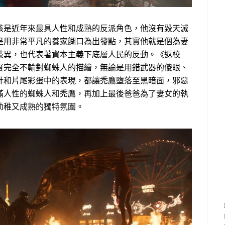
是近年來最具人性和成熟的反派角色，他沒有毀天滅
是用非常平凡的養家餬口為出發點，其實他就是個為妻
歧異，也代表著資本主義下底層人民的反動。《返校
實完全不輸對蜘蛛人的描繪，無論是用錯武器的傻眼、
計和片尾彩蛋中的表現，都讓禿鷹墮落至黑暗面，邪惡
滿人性的蜘蛛人和禿鷹，再加上最後爸爸為了妻女的執
幼稚又成熟的獨特氛圍。