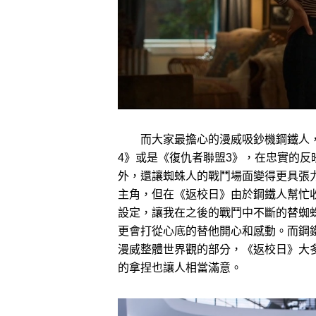
而大家最擔心的漫威吸鈔機鋼鐵人，
4》或是《復仇者聯盟3》，在忠實的
外，還讓蜘蛛人的戰鬥場面變得更具張
主角，但在《返校日》由於鋼鐵人幫忙
設定，讓我在之後的戰鬥中不斷的替蜘
更會打從心底的替他開心和感動。而鋼
漫威整體世界觀的部分，《返校日》大
的拿捏也讓人相當滿意。