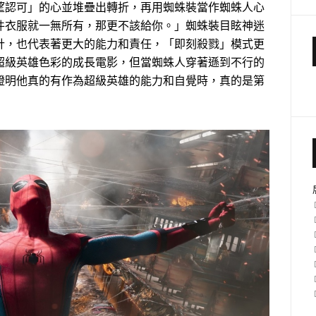
望認可」的心並堆疊出轉折，再用蜘蛛裝當作蜘蛛人心
件衣服就一無所有，那更不該給你。」蜘蛛裝目眩神迷
計，也代表著更大的能力和責任，「即刻殺戮」模式更
超級英雄色彩的成長電影，但當蜘蛛人穿著遜到不行的
證明他真的有作為超級英雄的能力和自覺時，真的是第