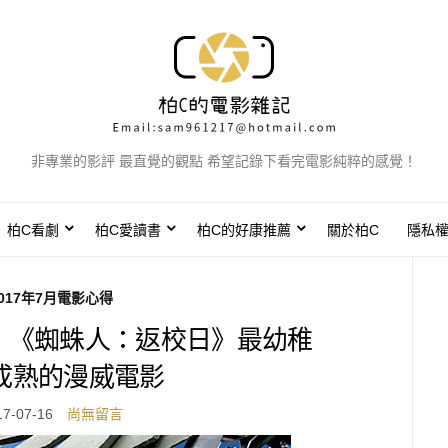
非專業的影評 最直覺的觀點 希望記錄下看完電影純粹的感覺！
柏C看劇
柏C愛讀書
柏C的好康推薦
關於柏C
隱私
017年7月電影心得
】《蜘蛛人：返校日》最幼稚
成熟的漫威電影
17-07-16
尚無留言