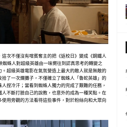
這次不僅沒有喧賓奪主的把《返校日》變成《鋼鐵人
反映蜘蛛人對超級英雄由一味嚮往到認真思考的轉變之
力。超級英雄電影在氣氛營造上最大的敵人就是無敵的
收拾了一次爛攤子，不僅確立了蜘蛛人「魯蛇英雄」的
蛛人捏冷汗；當看到蜘蛛人獨力的完成了艱難的任務，
鐵人不斷打臉自己的說教，也意外的成為一種笑點。在
多使用旁觀的方法看待這些事件，對於粉絲向和大眾向