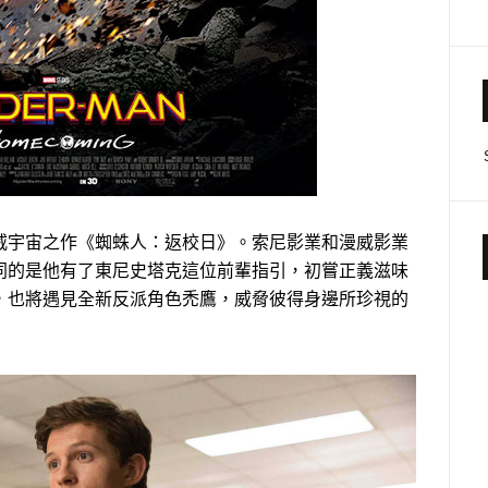
宇宙之作《蜘蛛人：返校日》。索尼影業和漫威影業
同的是他有了東尼史塔克這位前輩指引，初嘗正義滋味
，也將遇見全新反派角色禿鷹，威脅彼得身邊所珍視的