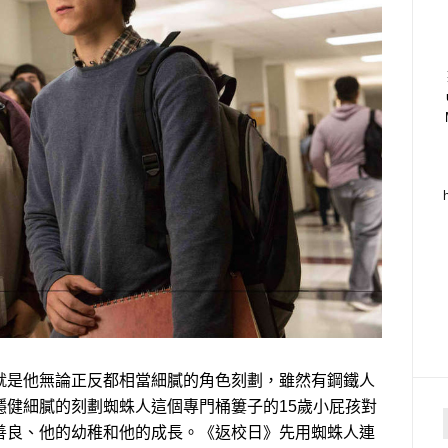
是他無論正反都相當細膩的角色刻劃，雖然有鋼鐵人
穩健細膩的刻劃蜘蛛人這個專門桶簍子的15歲小屁孩對
善良、他的幼稚和他的成長。《返校日》先用蜘蛛人連
f