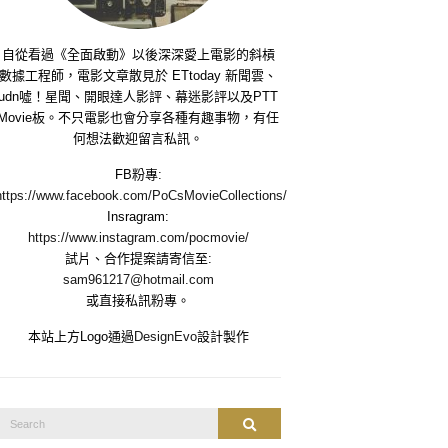
自從看過《全面啟動》以後深深愛上電影的斜槓
數據工程師，電影文章散見於 ETtoday 新聞雲、
udn噓！星聞、開眼達人影評、幕迷影評以及PTT
Movie板。不只電影也會分享各種有趣事物，有任
何想法歡迎留言私訊。
FB粉專:
https://www.facebook.com/PoCsMovieCollections/
Insragram:
https://www.instagram.com/pocmovie/
試片、合作提案請寄信至:
sam961217@hotmail.com
或直接私訊粉專。
本站上方Logo通過
DesignEvo
設計製作
Search
Search
or: