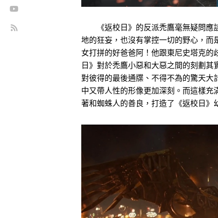
《返校日》的反派禿鷹毫無疑問應該
地的狂妄，也沒有掌控一切的野心，而
女打拼的好爸爸阿！他跟東尼史塔克的
日》對於禿鷹小惡和大惡之間的刻劃其
對彼得的最後通牒、不得不為的驚天大
中又帶人性的形像更加深刻。而這樣充
著和蜘蛛人的善良，打造了《返校日》