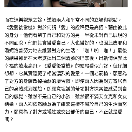
而在逗樂觀眾之餘，透過兩人和平常不同的立場與觀點，
《愛愛後當機》對於何謂「愛」的詮釋更是高招。藉由彼此
的身分，他們看到了自己和對方的另一半從未對自己展現的
不同面貌，他們其實蠻愛自己，人也蠻好的，也因此皮耶和
潘妮洛普努力地去維繫對方的生活。「啪！啪！啪！」最後
的結果卻是在大老婆揮出三個清脆的巴掌後，出軌情侶就此
幸福的遠走高飛。《愛愛後當機》的結尾看似荒謬，但仔細
想想，它其實隱藏了相當濃烈的愛意。一個老菸槍，願意為
了對方的身體改掉抽菸的壞習慣，即使兩人因為對方寄居自
己的身體感到尷尬，卻願意坦誠的帶領對方探索並感受到自
己的感覺。雖然不是自己的小孩，雖然很不滿艾立克和女友
結婚，兩人卻依然願意為了維繫這樣不屬於自己的生活而努
力，願意為了對方或犧牲或交出部份的自己，不正就是愛
嗎？