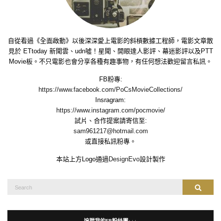
自從看過《全面啟動》以後深深愛上電影的斜槓數據工程師，電影文章散
見於 ETtoday 新聞雲、udn噓！星聞、開眼達人影評、幕迷影評以及PTT
Movie板。不只電影也會分享各種有趣事物，有任何想法歡迎留言私訊。
FB粉專:
https://www.facebook.com/PoCsMovieCollections/
Insragram:
https://www.instagram.com/pocmovie/
試片、合作提案請寄信至:
sam961217@hotmail.com
或直接私訊粉專。
本站上方Logo通過
DesignEvo
設計製作
Search
Search
for:
追蹤我的FB粉絲團↓↓↓