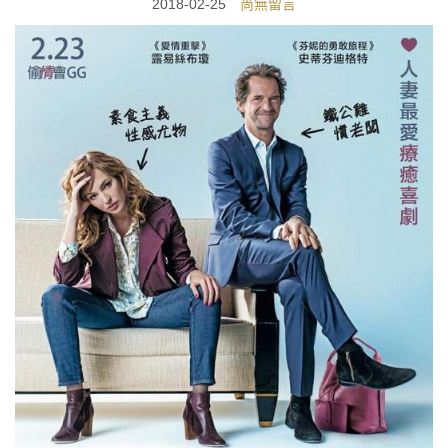
2018-02-25
尚無留言