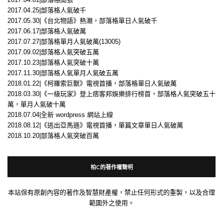
2017.04.25|部落格人氣破千
2017.05.30|《台北物語》熱潮，部落格單日人氣破千
2017.06.17|部落格人氣破萬
2017.07.27|部落格單月人氣破萬(13005)
2017.09.02|部落格人氣突破五萬
2017.10.23|部落格人氣突破十萬
2017.11.30|部落格人氣單月人氣破五萬
2018.01.22|《柯羅索巨獸》電視首播，部落格單日人氣破萬
2018.03.30|《一級玩家》登上痞客邦娛樂排行榜首，部落格人氣突破五十
萬，單月人氣破十萬
2018.07.04|全新 wordpress 網站上線
2018.08.12|《逃出亞馬遜》電視首播，單篇文章單日人氣破萬
2018.10.20|部落格人氣突破百萬
柏C的著作權聲明
本站保有原創內容的著作及智慧財產權，禁止任何形式的重製，以及合理
範圍外之使用。