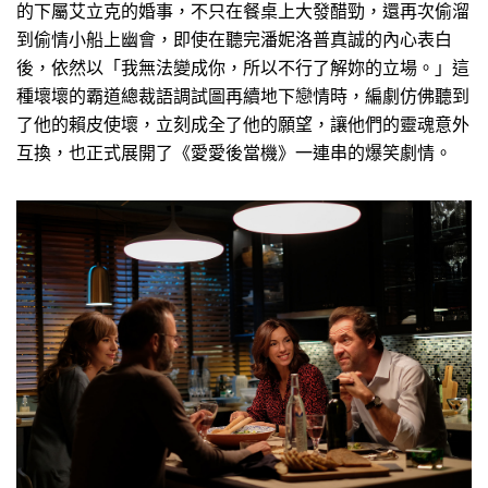
的下屬艾立克的婚事，不只在餐桌上大發醋勁，還再次偷溜
到偷情小船上幽會，即使在聽完潘妮洛普真誠的內心表白
後，依然以「我無法變成你，所以不行了解妳的立場。」這
種壞壞的霸道總裁語調試圖再續地下戀情時，編劇仿佛聽到
了他的賴皮使壞，立刻成全了他的願望，讓他們的靈魂意外
互換，也正式展開了《愛愛後當機》一連串的爆笑劇情。