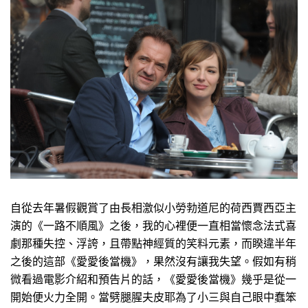
自從去年暑假觀賞了由長相激似小勞勃道尼的荷西賈西亞主
演的《一路不順風》之後，我的心裡便一直相當懷念法式喜
劇那種失控、浮誇，且帶點神經質的笑料元素，而睽違半年
之後的這部《愛愛後當機》，果然沒有讓我失望。假如有稍
微看過電影介紹和預告片的話，《愛愛後當機》幾乎是從一
開始便火力全開。當劈腿腥夫皮耶為了小三與自己眼中蠢笨