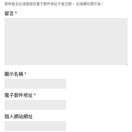
發佈留言必須填寫的電子郵件地址不會公開。
必填欄位標示為
*
留言
*
顯示名稱
*
電子郵件地址
*
個人網站網址