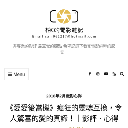
非專業的影評 最直覺的觀點 希望記錄下看完電影純粹的感
覺！
Ex
Menu
se
fo
2018年2月電影心得
《愛愛後當機》瘋狂的靈魂互換，令
人驚喜的愛的真諦！｜影評．心得