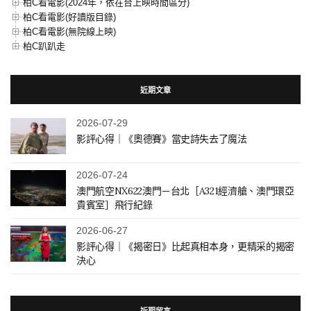
柏C看電影(2024年，依在台上映時間區分)
柏C看電影(好讀版目錄)
柏C看電影(無院線上映)
柏C趴趴走
近期文章
2026-07-29
影評心得｜《奧德賽》當史詩失去了魔法
2026-07-24
澳門航空NX622澳門－台北［A321經濟艙、澳門環亞
貴賓室］飛行紀錄
2026-06-27
影評心得｜《揭密日》比起真相本身，更精采的揭密
決心
近期留言