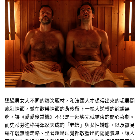
透過男女大不同的爆笑題材，和法國人才想得出來的超展開
瘋狂情節，並在歡樂情節的背後留下一絲大逆轉的餘韻無
窮，讓《愛愛後當機》不只是一部笑完就結束的開心喜劇。
而史蒂芬迪格特渾然天成的「老娘」與女性嬌態，以及露易
絲布瓊無論走路、坐著還是睡覺都散發出的陽剛氣息，讓人