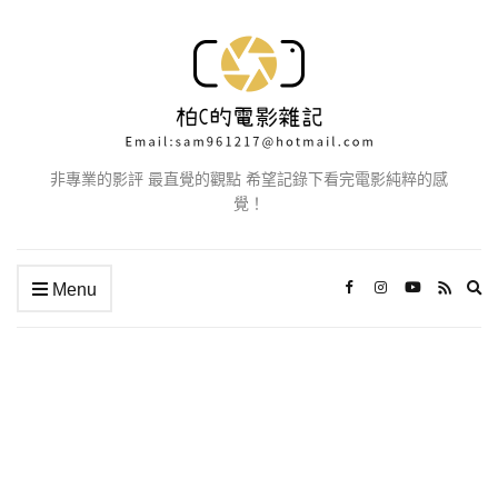
非專業的影評 最直覺的觀點 希望記錄下看完電影純粹的感
覺！
Ex
Menu
se
fo