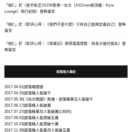
「
柏C
」於〈
星宇航空JX236香港－台北［A321neo經濟艙、Kyra
Lounge］飛行紀錄
〉發佈留言
「
柏C
」於〈
影評心得｜《我們不是什麼》只有自己能夠定義自己
〉發佈
留言
「
柏C
」於〈
影評心得｜《尋秦記》尋得滿滿情懷，與長大後的彼此
〉發
佈留言
部落格大事紀
2017.04.01|部落格開張
2017.04.25|部落格人氣破千
2017.05.30|《台北物語》熱潮，部落格單日人氣破千
2017.06.17|部落格人氣破萬
2017.07.27|部落格單月人氣破萬(13005)
2017.09.02|部落格人氣突破五萬
2017.10.23|部落格人氣突破十萬
2017.11.30|部落格人氣單月人氣破五萬