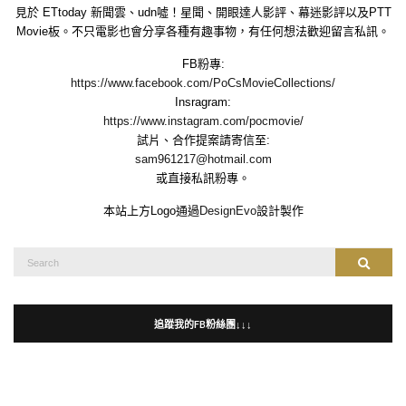
見於 ETtoday 新聞雲、udn噓！星聞、開眼達人影評、幕迷影評以及PTT
Movie板。不只電影也會分享各種有趣事物，有任何想法歡迎留言私訊。
FB粉專:
https://www.facebook.com/PoCsMovieCollections/
Insragram:
https://www.instagram.com/pocmovie/
試片、合作提案請寄信至:
sam961217@hotmail.com
或直接私訊粉專。
本站上方Logo通過
DesignEvo
設計製作
Search
Search
for:
追蹤我的FB粉絲團↓↓↓