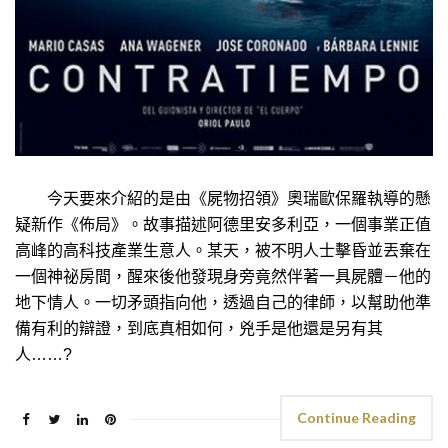
今天要來介紹的是由《屍物招領》奧瑞歐保羅執導的懸
疑新作《佈局》。故事描述阿德里安多利亞，一個事業正值
高峰的高科技產業生意人。某天，被不明人士擊昏並丟棄在
一個神祕房間，醒來後他發現身旁竟然伴著一具屍體－他的
地下情人。一切矛頭指向他，透過自己的律師，以幫助他準
備有利的辯證，到底真相如何，兇手是他還是另有其
人……?
Continue Reading