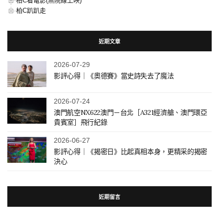
柏C看電影(無院線上映)
柏C趴趴走
近期文章
2026-07-29
影評心得｜《奧德賽》當史詩失去了魔法
2026-07-24
澳門航空NX622澳門－台北［A321經濟艙、澳門環亞
貴賓室］飛行紀錄
2026-06-27
影評心得｜《揭密日》比起真相本身，更精采的揭密
決心
近期留言