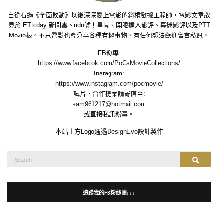
自從看過《全面啟動》以後深深愛上電影的斜槓數據工程師，電影文章散
見於 ETtoday 新聞雲、udn噓！星聞、開眼達人影評、幕迷影評以及PTT
Movie板。不只電影也會分享各種有趣事物，有任何想法歡迎留言私訊。
FB粉專:
https://www.facebook.com/PoCsMovieCollections/
Insragram:
https://www.instagram.com/pocmovie/
試片、合作提案請寄信至:
sam961217@hotmail.com
或直接私訊粉專。
本站上方Logo通過
DesignEvo
設計製作
Search
Search
for:
追蹤我的FB粉絲團↓↓↓