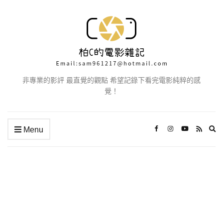
非專業的影評 最直覺的觀點 希望記錄下看完電影純粹的感
覺！
Ex
Menu
se
fo