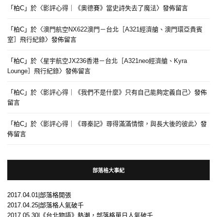
「
柏C
」於〈
影評心得｜《奧德賽》當史詩失去了魔法
〉發佈留言
「
柏C
」於〈
澳門航空NX622澳門－台北［A321經濟艙、澳門環亞貴賓
室］飛行紀錄
〉發佈留言
「
柏C
」於〈
星宇航空JX236香港－台北［A321neo經濟艙、Kyra
Lounge］飛行紀錄
〉發佈留言
「
柏C
」於〈
影評心得｜《我們不是什麼》只有自己能夠定義自己
〉發佈
留言
「
柏C
」於〈
影評心得｜《尋秦記》尋得滿滿情懷，與長大後的彼此
〉發
佈留言
部落格大事紀
2017.04.01|部落格開張
2017.04.25|部落格人氣破千
2017.05.30|《台北物語》熱潮，部落格單日人氣破千