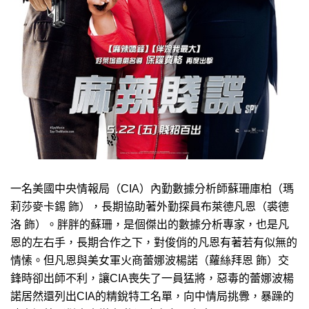
一名美國中央情報局（CIA）內勤數據分析師蘇珊庫柏（瑪
莉莎麥卡錫 飾），長期協助著外勤探員布萊德凡恩（裘德
洛 飾）。胖胖的蘇珊，是個傑出的數據分析專家，也是凡
恩的左右手，長期合作之下，對俊俏的凡恩有著若有似無的
情愫。但凡恩與美女軍火商蕾娜波楊諾（蘿絲拜恩 飾）交
鋒時卻出師不利，讓CIA喪失了一員猛將，惡毒的蕾娜波楊
諾居然還列出CIA的精銳特工名單，向中情局挑釁，暴躁的