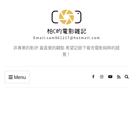
非專業的影評 最直覺的觀點 希望記錄下看完電影純粹的感
覺！
Ex
Menu
se
fo