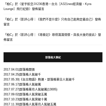
「
柏C
」於〈
星宇航空JX236香港－台北［A321neo經濟艙、Kyra
Lounge］飛行紀錄
〉發佈留言
「
柏C
」於〈
影評心得｜《我們不是什麼》只有自己能夠定義自己
〉發佈
留言
「
柏C
」於〈
影評心得｜《尋秦記》尋得滿滿情懷，與長大後的彼此
〉發
佈留言
部落格大事紀
2017.04.01|部落格開張
2017.04.25|部落格人氣破千
2017.05.30|《台北物語》熱潮，部落格單日人氣破千
2017.06.17|部落格人氣破萬
2017.07.27|部落格單月人氣破萬(13005)
2017.09.02|部落格人氣突破五萬
2017.10.23|部落格人氣突破十萬
2017.11.30|部落格人氣單月人氣破五萬