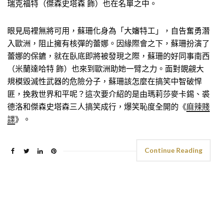
瑞克福特（傑森史塔森 飾）也在名單之中。
眼見局裡無將可用，蘇珊化身為「大嬸特工」，自告奮勇潛
入歐洲，阻止擁有核彈的蕾娜。因緣際會之下，蘇珊扮演了
蕾娜的保鑣，就在臥底即將被發現之際，蘇珊的好同事南西
（米蘭達哈特 飾）也來到歐洲助她一臂之力。面對覬覦大
規模毀滅性武器的危險分子，蘇珊該怎麼在搞笑中智破悍
匪，挽救世界和平呢？這次要介紹的是由瑪莉莎麥卡錫、裘
德洛和傑森史塔森三人搞笑成行，爆笑恥度全開的《
麻辣賤
諜
》。
Continue Reading