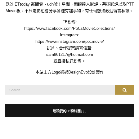
見於 ETtoday 新聞雲、udn噓！星聞、開眼達人影評、幕迷影評以及PTT
Movie板。不只電影也會分享各種有趣事物，有任何想法歡迎留言私訊。
FB粉專:
https://www.facebook.com/PoCsMovieCollections/
Insragram:
https://www.instagram.com/pocmovie/
試片、合作提案請寄信至:
sam961217@hotmail.com
或直接私訊粉專。
本站上方Logo通過
DesignEvo
設計製作
Search
Search
for:
追蹤我的FB粉絲團↓↓↓