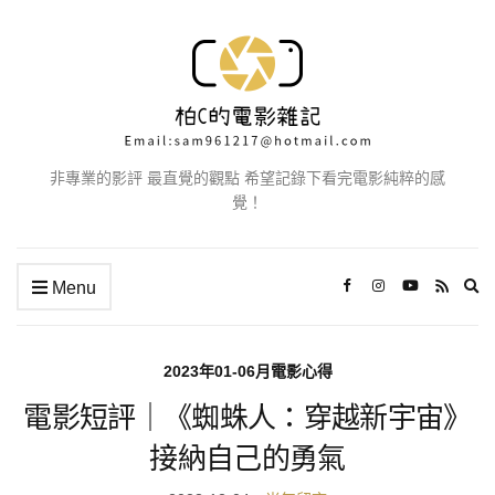
非專業的影評 最直覺的觀點 希望記錄下看完電影純粹的感
覺！
Ex
Menu
se
fo
2023年01-06月電影心得
電影短評｜《蜘蛛人：穿越新宇宙》
接納自己的勇氣