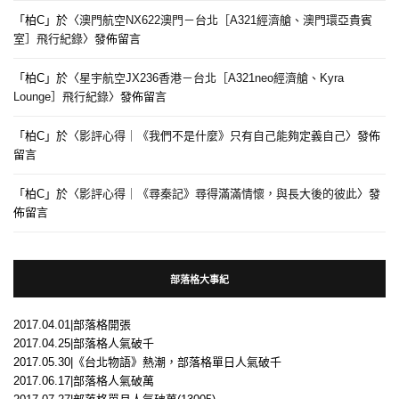
「
柏C
」於〈
澳門航空NX622澳門－台北［A321經濟艙、澳門環亞貴賓
室］飛行紀錄
〉發佈留言
「
柏C
」於〈
星宇航空JX236香港－台北［A321neo經濟艙、Kyra
Lounge］飛行紀錄
〉發佈留言
「
柏C
」於〈
影評心得｜《我們不是什麼》只有自己能夠定義自己
〉發佈
留言
「
柏C
」於〈
影評心得｜《尋秦記》尋得滿滿情懷，與長大後的彼此
〉發
佈留言
部落格大事紀
2017.04.01|部落格開張
2017.04.25|部落格人氣破千
2017.05.30|《台北物語》熱潮，部落格單日人氣破千
2017.06.17|部落格人氣破萬