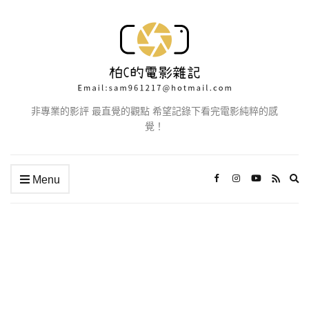
非專業的影評 最直覺的觀點 希望記錄下看完電影純粹的感
覺！
Ex
Menu
se
fo