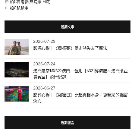
柏C看電影(無院線上映)
柏C趴趴走
近期文章
2026-07-29
影評心得｜《奧德賽》當史詩失去了魔法
2026-07-24
澳門航空NX622澳門－台北［A321經濟艙、澳門環亞
貴賓室］飛行紀錄
2026-06-27
影評心得｜《揭密日》比起真相本身，更精采的揭密
決心
近期留言