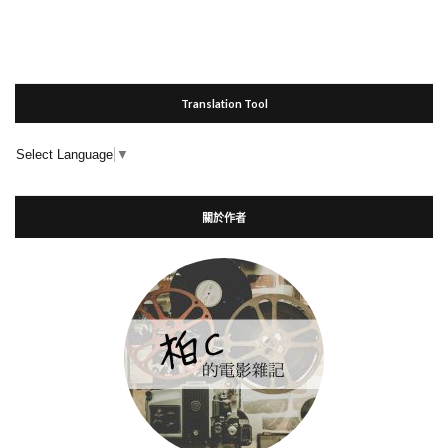
Translation Tool
Select Language
▼
關於作者