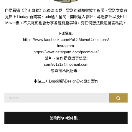
自從看過《全面啟動》以後深深愛上電影的斜槓數據工程師，電影文章散
見於 ETtoday 新聞雲、udn噓！星聞、開眼達人影評、幕迷影評以及PTT
Movie板。不只電影也會分享各種有趣事物，有任何想法歡迎留言私訊。
FB粉專:
https://www.facebook.com/PoCsMovieCollections/
Insragram:
https://www.instagram.com/pocmovie/
試片、合作提案請寄信至:
sam961217@hotmail.com
或直接私訊粉專。
本站上方Logo通過
DesignEvo
設計製作
Search
Search
for:
追蹤我的FB粉絲團↓↓↓