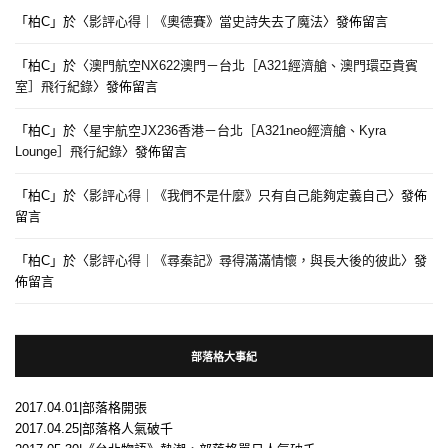
「
柏C
」於〈
影評心得｜《奧德賽》當史詩失去了魔法
〉發佈留言
「
柏C
」於〈
澳門航空NX622澳門－台北［A321經濟艙、澳門環亞貴賓
室］飛行紀錄
〉發佈留言
「
柏C
」於〈
星宇航空JX236香港－台北［A321neo經濟艙、Kyra
Lounge］飛行紀錄
〉發佈留言
「
柏C
」於〈
影評心得｜《我們不是什麼》只有自己能夠定義自己
〉發佈
留言
「
柏C
」於〈
影評心得｜《尋秦記》尋得滿滿情懷，與長大後的彼此
〉發
佈留言
部落格大事紀
2017.04.01|部落格開張
2017.04.25|部落格人氣破千