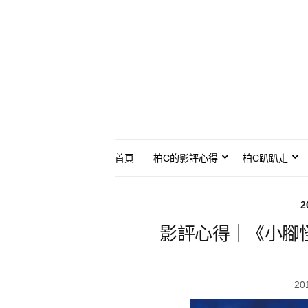
首頁
柏C的影評心得
柏C趴趴走
2
影評心得｜《小腳
20