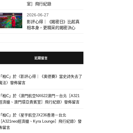
室］飛行紀錄
2026-06-27
影評心得｜《揭密日》比起真
相本身，更精采的揭密決心
近期留言
「
柏C
」於〈
影評心得｜《奧德賽》當史詩失去了
魔法
〉發佈留言
「
柏C
」於〈
澳門航空NX622澳門－台北［A321
經濟艙、澳門環亞貴賓室］飛行紀錄
〉發佈留言
「
柏C
」於〈
星宇航空JX236香港－台北
［A321neo經濟艙、Kyra Lounge］飛行紀錄
〉發
佈留言