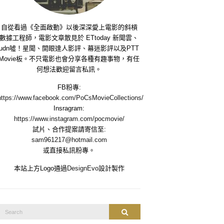
自從看過《全面啟動》以後深深愛上電影的斜槓
數據工程師，電影文章散見於 ETtoday 新聞雲、
udn噓！星聞、開眼達人影評、幕迷影評以及PTT
Movie板。不只電影也會分享各種有趣事物，有任
何想法歡迎留言私訊。
FB粉專:
https://www.facebook.com/PoCsMovieCollections/
Insragram:
https://www.instagram.com/pocmovie/
試片、合作提案請寄信至:
sam961217@hotmail.com
或直接私訊粉專。
本站上方Logo通過
DesignEvo
設計製作
Search
Search
or: