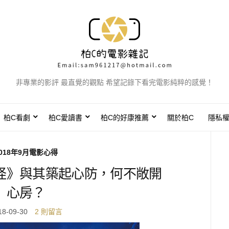
非專業的影評 最直覺的觀點 希望記錄下看完電影純粹的感覺！
柏C看劇
柏C愛讀書
柏C的好康推薦
關於柏C
隱私
018年9月電影心得
怪》與其築起心防，何不敞開
心房？
18-09-30
2 則留言