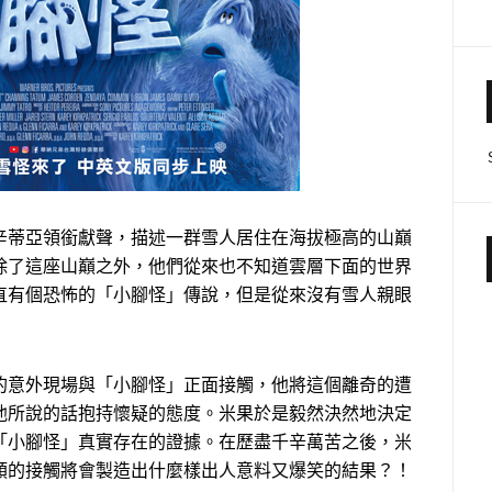
辛蒂亞領銜獻聲，描述一群雪人居住在海拔極高的山巔
除了這座山巔之外，他們從來也不知道雲層下面的世界
直有個恐怖的「小腳怪」傳說，但是從來沒有雪人親眼
的意外現場與「小腳怪」正面接觸，他將這個離奇的遭
他所說的話抱持懷疑的態度。米果於是毅然決然地決定
「小腳怪」真實存在的證據。在歷盡千辛萬苦之後，米
類的接觸將會製造出什麼樣出人意料又爆笑的結果？！