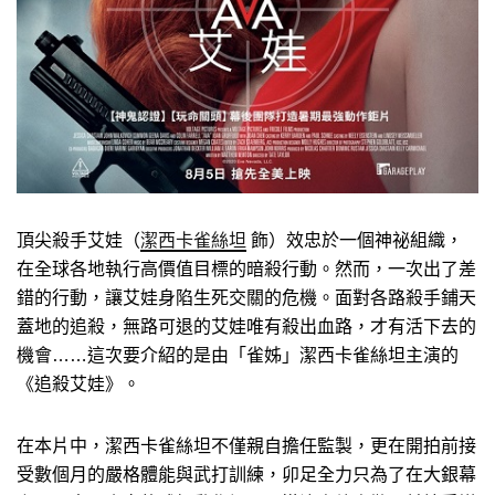
頂尖殺手艾娃（
潔西卡雀絲坦
飾）效忠於一個神祕組織，
在全球各地執行高價值目標的暗殺行動。然而，一次出了差
錯的行動，讓艾娃身陷生死交關的危機。面對各路殺手鋪天
蓋地的追殺，無路可退的艾娃唯有殺出血路，才有活下去的
機會……這次要介紹的是由「雀姊」潔西卡雀絲坦主演的
《追殺艾娃》。
在本片中，潔西卡雀絲坦不僅親自擔任監製，更在開拍前接
受數個月的嚴格體能與武打訓練，卯足全力只為了在大銀幕