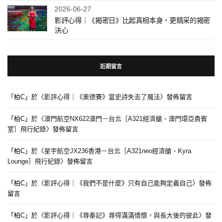
2026-06-27
影評心得｜《揭密日》比起真相本身，更精采的揭密
決心
近期留言
「
柏C
」於〈
影評心得｜《奧德賽》當史詩失去了魔法
〉發佈留言
「
柏C
」於〈
澳門航空NX622澳門－台北［A321經濟艙、澳門環亞貴賓
室］飛行紀錄
〉發佈留言
「
柏C
」於〈
星宇航空JX236香港－台北［A321neo經濟艙、Kyra
Lounge］飛行紀錄
〉發佈留言
「
柏C
」於〈
影評心得｜《我們不是什麼》只有自己能夠定義自己
〉發佈
留言
「
柏C
」於〈
影評心得｜《尋秦記》尋得滿滿情懷，與長大後的彼此
〉發