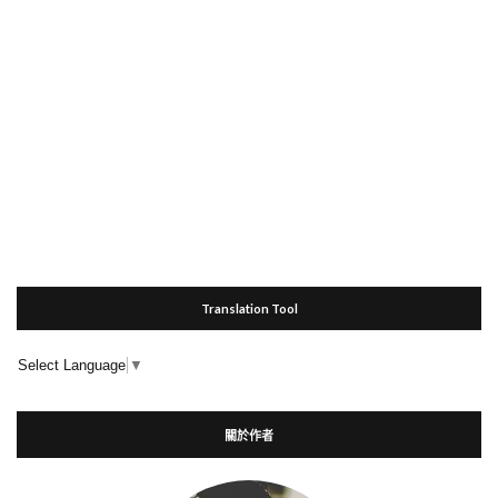
Translation Tool
Select Language
▼
關於作者