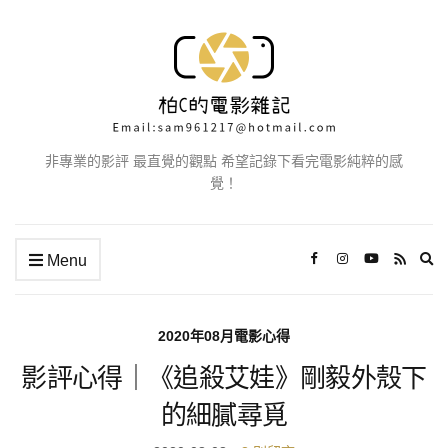
非專業的影評 最直覺的觀點 希望記錄下看完電影純粹的感
覺！
Ex
Menu
se
fo
2020年08月電影心得
影評心得｜《追殺艾娃》剛毅外殼下
的細膩尋覓