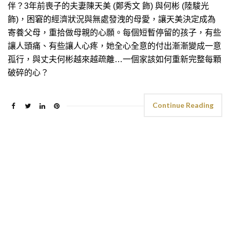
伴？3年前喪子的夫妻陳天美 (鄭秀文 飾) 與何彬 (陸駿光
飾)，困窘的經濟狀況與無處發洩的母愛，讓天美決定成為
寄養父母，重拾做母親的心願。每個短暫停留的孩子，有些
讓人頭痛、有些讓人心疼，她全心全意的付出漸漸變成一意
孤行，與丈夫何彬越來越疏離…一個家該如何重新完整每顆
破碎的心？
Continue Reading