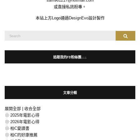
sam961217@hotmail.com
或直接私訊粉專。
本站上方Logo通過
DesignEvo
設計製作
Search
Search
for:
追蹤我的FB粉絲團↓↓↓
文章分類
展開全部
|
收合全部
2025年電影心得
2026年電影心得
柏C愛讀書
柏C的好康推薦