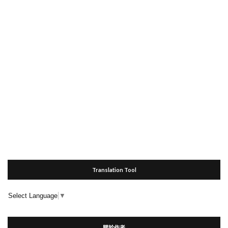
Translation Tool
Select Language
▼
關於作者