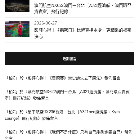
澳門航空NX622澳門－台北［A321經濟艙、澳門環亞
貴賓室］飛行紀錄
2026-06-27
影評心得｜《揭密日》比起真相本身，更精采的揭密
決心
近期留言
「
柏C
」於〈
影評心得｜《奧德賽》當史詩失去了魔法
〉發佈留言
「
柏C
」於〈
澳門航空NX622澳門－台北［A321經濟艙、澳門環亞貴賓
室］飛行紀錄
〉發佈留言
「
柏C
」於〈
星宇航空JX236香港－台北［A321neo經濟艙、Kyra
Lounge］飛行紀錄
〉發佈留言
「
柏C
」於〈
影評心得｜《我們不是什麼》只有自己能夠定義自己
〉發佈
留言