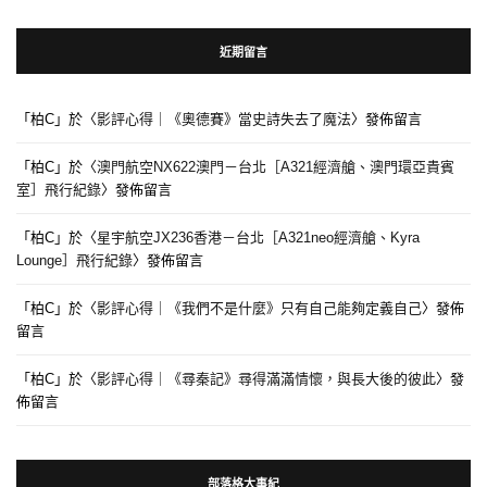
近期留言
「
柏C
」於〈
影評心得｜《奧德賽》當史詩失去了魔法
〉發佈留言
「
柏C
」於〈
澳門航空NX622澳門－台北［A321經濟艙、澳門環亞貴賓
室］飛行紀錄
〉發佈留言
「
柏C
」於〈
星宇航空JX236香港－台北［A321neo經濟艙、Kyra
Lounge］飛行紀錄
〉發佈留言
「
柏C
」於〈
影評心得｜《我們不是什麼》只有自己能夠定義自己
〉發佈
留言
「
柏C
」於〈
影評心得｜《尋秦記》尋得滿滿情懷，與長大後的彼此
〉發
佈留言
部落格大事紀