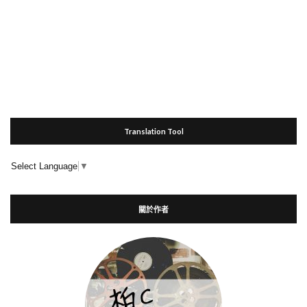
Translation Tool
Select Language
▼
關於作者