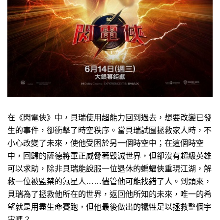
在《閃電俠》中，貝瑞使用超能力回到過去，想要改變已發
生的事件，卻衝擊了時空秩序。當貝瑞試圖拯救家人時，不
小心改變了未來，使他受困於另一個時空中；在這個時空
中，回歸的薩德將軍正威脅著毀滅世界，但卻沒有超級英雄
可以求助，除非貝瑞能說服一位退休的蝙蝠俠重現江湖，解
救一位被監禁的氪星人……儘管他可能找錯了人。到頭來，
貝瑞為了拯救他所在的世界，返回他所知的未來，唯一的希
望就是用盡生命賽跑，但他最後做出的犧牲足以拯救整個宇
宙嗎？