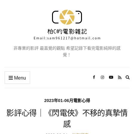
非專業的影評 最直覺的觀點 希望記錄下看完電影純粹的感
覺！
Ex
Menu
se
fo
2023年01-06月電影心得
影評心得｜《閃電俠》不移的真摯情
感