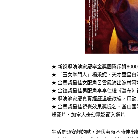
★ 新銳導演池家慶率金獎團隊斥資800
★ 「玉女掌門人」楊采妮、天才童星白
★ 金馬獎最佳女配角呂雪鳳演出漁村阿
★ 金鐘獎最佳男配角李李仁繼《瀑布》
★ 導演池家慶真實經歷溫暖改編，用
★ 金馬獎最佳視覺效果獎提名、釜山
競賽片、加拿大奇幻電影節入選片
生活是頭安靜的獸，潛伏著時不時伸出牠