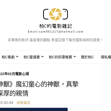
非專業的影評 最直覺的觀點 希望記錄下看完電影純粹的感覺！
柏C看劇
柏C愛讀書
柏C的好康推薦
關於柏C
隱私
022年02月電影心得
神獸》魔幻童心的神獸，真摯
深厚的親情
22-02-04
尚無留言