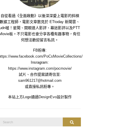
自從看過《全面啟動》以後深深愛上電影的斜槓
數據工程師，電影文章散見於 ETtoday 新聞雲、
udn噓！星聞、開眼達人影評、幕迷影評以及PTT
Movie板。不只電影也會分享各種有趣事物，有任
何想法歡迎留言私訊。
FB粉專:
https://www.facebook.com/PoCsMovieCollections/
Insragram:
https://www.instagram.com/pocmovie/
試片、合作提案請寄信至:
sam961217@hotmail.com
或直接私訊粉專。
本站上方Logo通過
DesignEvo
設計製作
Search
Search
or: