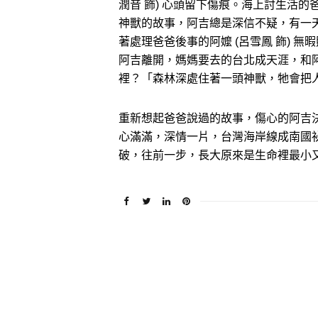
潤音 飾) 心頭留下傷痕。海上討生活的爸
神獸的故事，阿吉總是深信不疑，有一
著處理爸爸後事的阿嬤 (呂雪鳳 飾) 無
阿吉離開，媽媽要去的台北成天涯，和
裡？「森林深處住著一頭神獸，牠會把
重新想起爸爸說過的故事，傷心的阿吉
心滿滿，深情一片，台灣海岸線成南國
破，往前一步，長大原來是生命裡最小