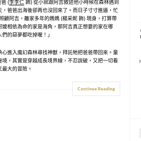
爸 (
李李仁
飾) 從小就跟阿吉敘述他小時候在森林遇到
天，爸爸出海後卻再也沒回來了。而日子寸寸進逼，忙
暇照顧阿吉，離家多年的媽媽 (楊采妮 飾) 現身，打算帶
阿嬤相依為命的家是海角，那阿吉真正想要的家在哪
人們的惡夢都吃掉喔！」
決心進入魔幻森林尋找神獸，拜託牠把爸爸帶回來。童
祕境，其實是穿越成長境界線，不忍說破，又把一切看
又最大的冒險。
Continue Reading
f