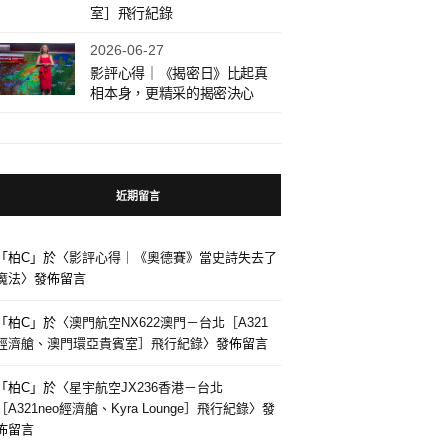
室］飛行紀錄
2026-06-27
影評心得｜《揭密日》比起真
相本身，更精采的揭密決心
近期留言
「
柏C
」於〈
影評心得｜《奧德賽》當史詩失去了
魔法
〉發佈留言
「
柏C
」於〈
澳門航空NX622澳門－台北［A321
經濟艙、澳門環亞貴賓室］飛行紀錄
〉發佈留言
「
柏C
」於〈
星宇航空JX236香港－台北
［A321neo經濟艙、Kyra Lounge］飛行紀錄
〉發
佈留言