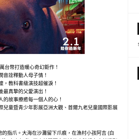
0萬台幣打造暖心奇幻鉅作！
潤音詮釋動人母子情！
嬤，教科書級演技超催淚！
後最真摯的父愛演出！
動人的故事療癒每一個人的心！
國際兒童暨青少年影展亞洲大觀、首爾九老兒童國際影展
的指爪。大海在沙灘留下爪痕，在漁村小孩阿吉 (白