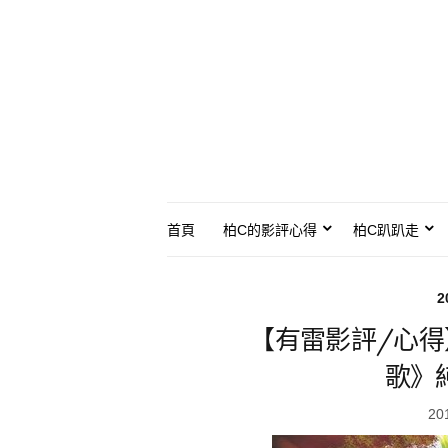
首頁
柏C的影評心得
柏C趴趴走
2
【有雷影評/心
歌》
20