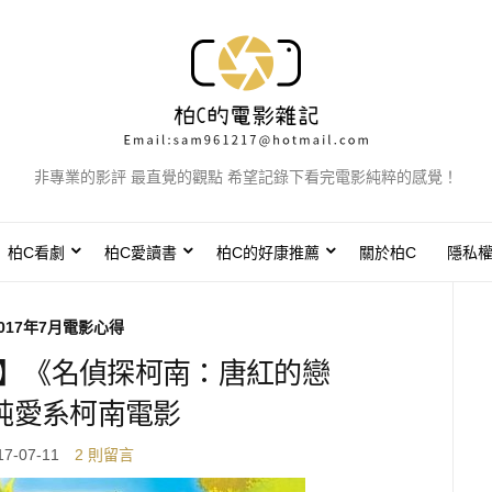
非專業的影評 最直覺的觀點 希望記錄下看完電影純粹的感覺！
柏C看劇
柏C愛讀書
柏C的好康推薦
關於柏C
隱私
017年7月電影心得
得】《名偵探柯南：唐紅的戀
純愛系柯南電影
17-07-11
2 則留言