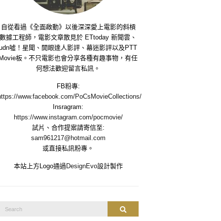
自從看過《全面啟動》以後深深愛上電影的斜槓
數據工程師，電影文章散見於 ETtoday 新聞雲、
udn噓！星聞、開眼達人影評、幕迷影評以及PTT
Movie板。不只電影也會分享各種有趣事物，有任
何想法歡迎留言私訊。
FB粉專:
https://www.facebook.com/PoCsMovieCollections/
Insragram:
https://www.instagram.com/pocmovie/
試片、合作提案請寄信至:
sam961217@hotmail.com
或直接私訊粉專。
本站上方Logo通過
DesignEvo
設計製作
Search
Search
or: