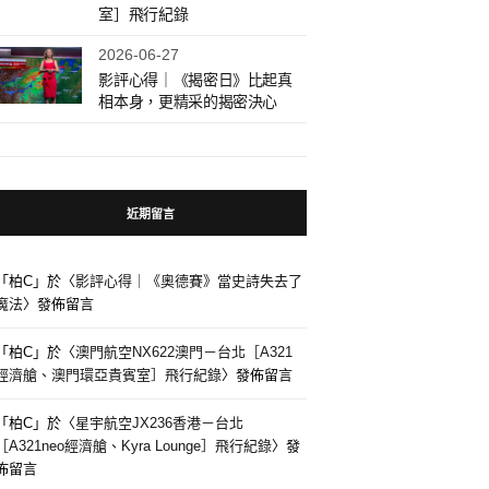
室］飛行紀錄
2026-06-27
影評心得｜《揭密日》比起真
相本身，更精采的揭密決心
近期留言
「
柏C
」於〈
影評心得｜《奧德賽》當史詩失去了
魔法
〉發佈留言
「
柏C
」於〈
澳門航空NX622澳門－台北［A321
經濟艙、澳門環亞貴賓室］飛行紀錄
〉發佈留言
「
柏C
」於〈
星宇航空JX236香港－台北
［A321neo經濟艙、Kyra Lounge］飛行紀錄
〉發
佈留言