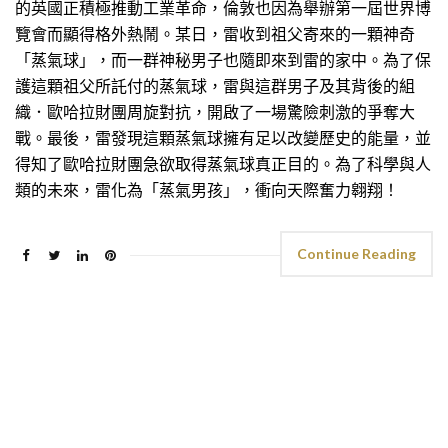
的英國正積極推動工業革命，倫敦也因為舉辦第一屆世界博
覽會而顯得格外熱鬧。某日，雷收到祖父寄來的一顆神奇
「蒸氣球」，而一群神秘男子也隨即來到雷的家中。為了保
護這顆祖父所託付的蒸氣球，雷與這群男子及其背後的組
織．歐哈拉財團周旋對抗，開啟了一場驚險刺激的爭奪大
戰。最後，雷發現這顆蒸氣球擁有足以改變歷史的能量，並
得知了歐哈拉財團急欲取得蒸氣球真正目的。為了科學與人
類的未來，雷化為「蒸氣男孩」，衝向天際奮力翱翔！
Continue Reading