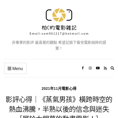
非專業的影評 最直覺的觀點 希望記錄下看完電影純粹的感
覺！
Ex
Menu
se
fo
2021年11月電影心得
影評心得｜《蒸氣男孩》橫跨時空的
熱血沸騰，半熟以後的信念與迷失