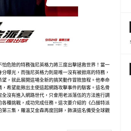
不怕危險的特務強尼英格力將三度出擊拯救世界！當一
身分曝光，而強尼英格力則是唯一沒有被掀底的特務，
希望，就此展開這場全新的搞笑動作冒險旅程。他奉命
務，希望能揪出主使這起網路攻擊事件的駭客。這名骨
完全沒有進入網路世代，只會用老派落伍的方法進行調
的各種挑戰，成功完成任務。這次要介紹的《凸搥特派
的第三集，羅溫艾金森再度回歸，飾演這名備受全球觀