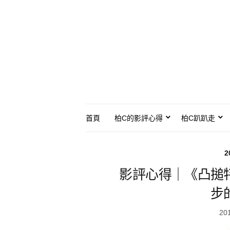
首頁
柏C的影評心得
柏C趴趴走
2
影評心得｜《凸搥
步
20