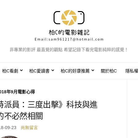
非專業的影評 最直覺的觀點 希望記錄下看完電影純粹的感覺！
柏C看劇
柏C愛讀書
柏C的好康推薦
關於柏C
隱私
018年9月電影心得
特派員：三度出擊》科技與進
的不必然相關
18-09-23
尚無留言