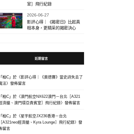
室］飛行紀錄
2026-06-27
影評心得｜《揭密日》比起真
相本身，更精采的揭密決心
近期留言
「
柏C
」於〈
影評心得｜《奧德賽》當史詩失去了
魔法
〉發佈留言
「
柏C
」於〈
澳門航空NX622澳門－台北［A321
經濟艙、澳門環亞貴賓室］飛行紀錄
〉發佈留言
「
柏C
」於〈
星宇航空JX236香港－台北
［A321neo經濟艙、Kyra Lounge］飛行紀錄
〉發
佈留言