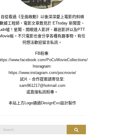
自從看過《全面啟動》以後深深愛上電影的斜槓
數據工程師，電影文章散見於 ETtoday 新聞雲、
udn噓！星聞、開眼達人影評、幕迷影評以及PTT
Movie板。不只電影也會分享各種有趣事物，有任
何想法歡迎留言私訊。
FB粉專:
https://www.facebook.com/PoCsMovieCollections/
Insragram:
https://www.instagram.com/pocmovie/
試片、合作提案請寄信至:
sam961217@hotmail.com
或直接私訊粉專。
本站上方Logo通過
DesignEvo
設計製作
Search
Search
or: