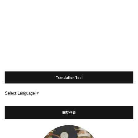
Translation Tool
Select Language
▼
關於作者