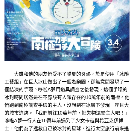
大雄和他的朋友們受不了酷夏的炎熱，於是使用「冰雕
工藝組」在巨大冰山做出了一個遊樂園，卻無意間發現了一
個結凍的手環。哆啦A夢用道具調查之後發現，這個手環的
冰封時間居然是在不應該有人類存在的10萬年前的南極。他
們跑到南極調查手環的主人，沒想到在冰層下發現一座巨大
的城市遺跡。「我們前往10萬年前，把失物還給主人吧！」
哆啦A夢一行人在10萬年前遇到了少女卡菈與希亞克伊博
士，他們為了拯救自己被冰封的星球，進行太空旅行前來追