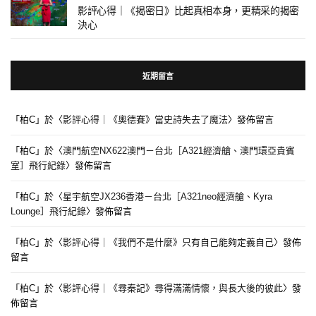
影評心得｜《揭密日》比起真相本身，更精采的揭密
決心
近期留言
「
柏C
」於〈
影評心得｜《奧德賽》當史詩失去了魔法
〉發佈留言
「
柏C
」於〈
澳門航空NX622澳門－台北［A321經濟艙、澳門環亞貴賓
室］飛行紀錄
〉發佈留言
「
柏C
」於〈
星宇航空JX236香港－台北［A321neo經濟艙、Kyra
Lounge］飛行紀錄
〉發佈留言
「
柏C
」於〈
影評心得｜《我們不是什麼》只有自己能夠定義自己
〉發佈
留言
「
柏C
」於〈
影評心得｜《尋秦記》尋得滿滿情懷，與長大後的彼此
〉發
佈留言