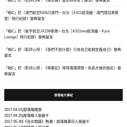
「
柏C
」於〈
影評心得｜《奧德賽》當史詩失去了魔法
〉發佈留言
「
柏C
」於〈
澳門航空NX622澳門－台北［A321經濟艙、澳門環亞貴賓
室］飛行紀錄
〉發佈留言
「
柏C
」於〈
星宇航空JX236香港－台北［A321neo經濟艙、Kyra
Lounge］飛行紀錄
〉發佈留言
「
柏C
」於〈
影評心得｜《我們不是什麼》只有自己能夠定義自己
〉發佈
留言
「
柏C
」於〈
影評心得｜《尋秦記》尋得滿滿情懷，與長大後的彼此
〉發
佈留言
部落格大事紀
2017.04.01|部落格開張
2017.04.25|部落格人氣破千
2017.05.30|《台北物語》熱潮，部落格單日人氣破千