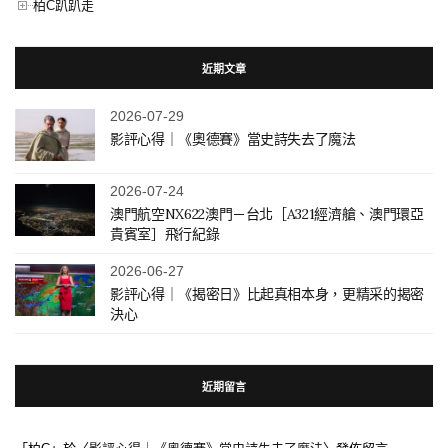
柏C趴趴走
近期文章
2026-07-29
影評心得｜《奧德賽》當史詩失去了魔法
2026-07-24
澳門航空NX622澳門－台北［A321經濟艙、澳門環亞
貴賓室］飛行紀錄
2026-06-27
影評心得｜《揭密日》比起真相本身，更精采的揭密
決心
近期留言