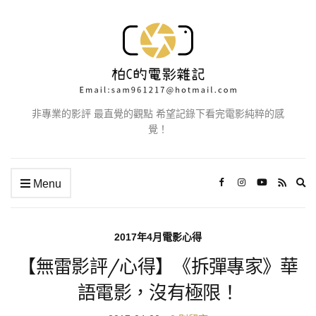
非專業的影評 最直覺的觀點 希望記錄下看完電影純粹的感
覺！
Ex
Menu
se
fo
2017年4月電影心得
【無雷影評/心得】《拆彈專家》華
語電影，沒有極限！