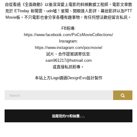
自從看過《全面啟動》以後深深愛上電影的斜槓數據工程師，電影文章散
見於 ETtoday 新聞雲、udn噓！星聞、開眼達人影評、幕迷影評以及PTT
Movie板。不只電影也會分享各種有趣事物，有任何想法歡迎留言私訊。
FB粉專:
https://www.facebook.com/PoCsMovieCollections/
Insragram:
https://www.instagram.com/pocmovie/
試片、合作提案請寄信至:
sam961217@hotmail.com
或直接私訊粉專。
本站上方Logo通過
DesignEvo
設計製作
Search
Search
for:
追蹤我的FB粉絲團↓↓↓