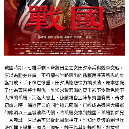
戰國時期，七雄爭霸。齊將田忌之女田夕率兵與魏軍交戰，
原以為勝券在握，不料卻被半路殺出的孫臏用匪夷所思的計
謀打敗，手下傷亡慘重。田夕滿懷悲憤力擒孫臏，原本想殺
了他為齊國將士報仇，誰知求賢若渴的齊王卻下令赦免闖下
大禍的孫臏。河洛大會上，孫臏親自上陣幫齊國賽馬，奇才
初露之時，偶遇昔日的同門師兄龐涓。已經成為魏國大將軍
的龐涓以三座城池為代價，將孫臏交換到魏國。孫臏對師兄
一片赤誠，原以為可以從此團聚相守，誰知他身懷的絕世兵
法卻埋下禍根。龐涓、龐妃、魏王為其針鋒相對、劍拔弩