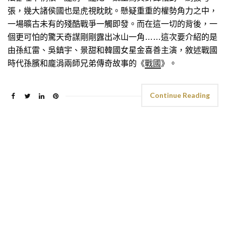
張，幾大諸侯國也是虎視眈眈。懸疑重重的權勢角力之中，
一場曠古未有的殘酷戰爭一觸即發。而在這一切的背後，一
個更可怕的驚天奇謀剛剛露出冰山一角……這次要介紹的是
由孫紅雷、吳鎮宇、景甜和韓國女星金喜善主演，敘述戰國
時代孫臏和龐涓兩師兄弟傳奇故事的《
戰國
》。
Continue Reading