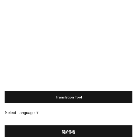
Translation Tool
Select Language
▼
關於作者