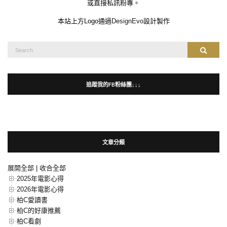
或直接私訊粉專。
本站上方Logo通過
DesignEvo
設計製作
Search
Search
for:
追蹤我的FB粉絲團↓↓↓
文章分類
展開全部
|
收合全部
2025年電影心得
2026年電影心得
柏C愛讀書
柏C的好康推薦
柏C看劇