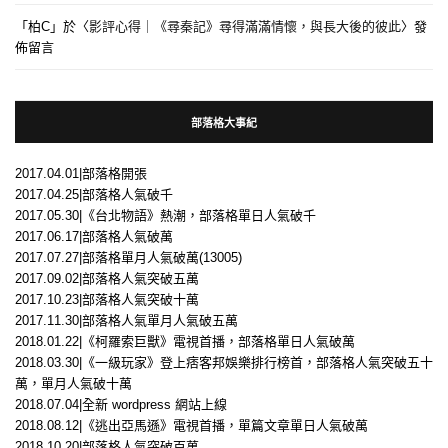
「
柏C
」於〈
影評心得｜《尋秦記》尋得滿滿情懷，與長大後的彼此
〉發
佈留言
部落格大事紀
2017.04.01|部落格開張
2017.04.25|部落格人氣破千
2017.05.30|《台北物語》熱潮，部落格單日人氣破千
2017.06.17|部落格人氣破萬
2017.07.27|部落格單月人氣破萬(13005)
2017.09.02|部落格人氣突破五萬
2017.10.23|部落格人氣突破十萬
2017.11.30|部落格人氣單月人氣破五萬
2018.01.22|《柯羅索巨獸》電視首播，部落格單日人氣破萬
2018.03.30|《一級玩家》登上痞客邦娛樂排行榜首，部落格人氣突破五十
萬，單月人氣破十萬
2018.07.04|全新 wordpress 網站上線
2018.08.12|《逃出亞馬遜》電視首播，單篇文章單日人氣破萬
2018.10.20|部落格人氣突破百萬