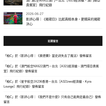
澳門航空NX622澳門－台北［A321經濟艙、澳門環亞
貴賓室］飛行紀錄
2026-06-27
影評心得｜《揭密日》比起真相本身，更精采的揭密
決心
近期留言
「
柏C
」於〈
影評心得｜《奧德賽》當史詩失去了魔法
〉發佈留言
「
柏C
」於〈
澳門航空NX622澳門－台北［A321經濟艙、澳門環亞貴賓
室］飛行紀錄
〉發佈留言
「
柏C
」於〈
星宇航空JX236香港－台北［A321neo經濟艙、Kyra
Lounge］飛行紀錄
〉發佈留言
「
柏C
」於〈
影評心得｜《我們不是什麼》只有自己能夠定義自己
〉發佈
留言