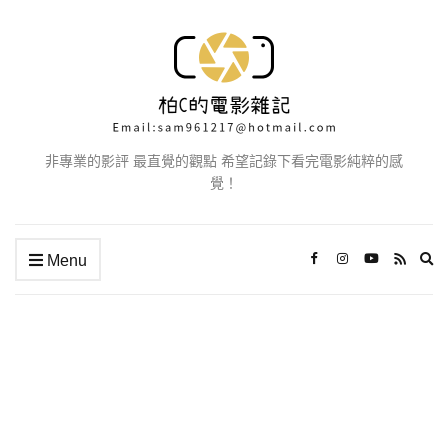
非專業的影評 最直覺的觀點 希望記錄下看完電影純粹的感
覺！
Ex
Menu
se
fo