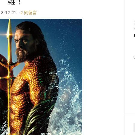
雄！
18-12-21
2 則留言
f