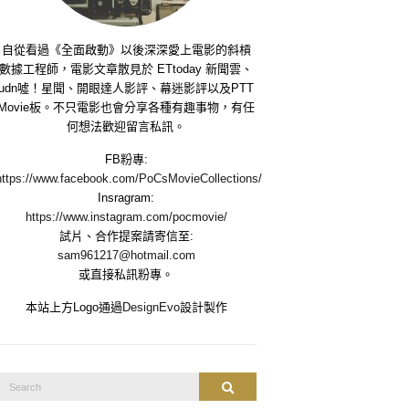
自從看過《全面啟動》以後深深愛上電影的斜槓
數據工程師，電影文章散見於 ETtoday 新聞雲、
udn噓！星聞、開眼達人影評、幕迷影評以及PTT
Movie板。不只電影也會分享各種有趣事物，有任
何想法歡迎留言私訊。
FB粉專:
https://www.facebook.com/PoCsMovieCollections/
Insragram:
https://www.instagram.com/pocmovie/
試片、合作提案請寄信至:
sam961217@hotmail.com
或直接私訊粉專。
本站上方Logo通過
DesignEvo
設計製作
Search
Search
or: