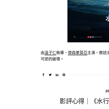
由
溫子仁
執導、
傑森摩莫亞
主演，敘述
可逆的破壞。
2
影評心得｜《水行