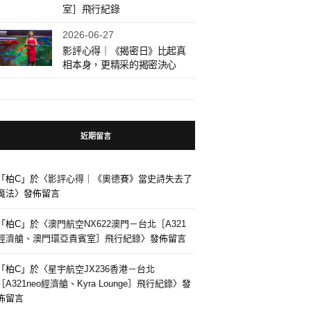
室］飛行紀錄
2026-06-27
影評心得｜《揭密日》比起真
相本身，更精采的揭密決心
近期留言
「
柏C
」於〈
影評心得｜《奧德賽》當史詩失去了
魔法
〉發佈留言
「
柏C
」於〈
澳門航空NX622澳門－台北［A321
經濟艙、澳門環亞貴賓室］飛行紀錄
〉發佈留言
「
柏C
」於〈
星宇航空JX236香港－台北
［A321neo經濟艙、Kyra Lounge］飛行紀錄
〉發
佈留言