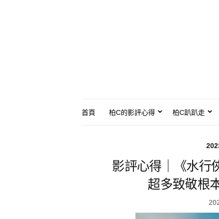
首頁
柏C的影評心得
柏C趴趴走
20
影評心得｜《水行
超多致敬根
20