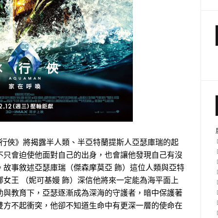
水行俠》將揭露半人類、半亞特蘭提斯人亞瑟庫瑞的起
不只會迫使他面對自己的出身，也會讓他發現自己有沒
。故事敘述亞瑟庫瑞（傑森摩莫亞 飾）這位人類與亞特
女王 （妮可基嫚 飾）深信他將來一定能為海平面上
助與教育下，亞瑟逐漸成為深海的守護者，暗中保護著
雙方不起衝突，他卻不知道生命中有更深一層的使命在