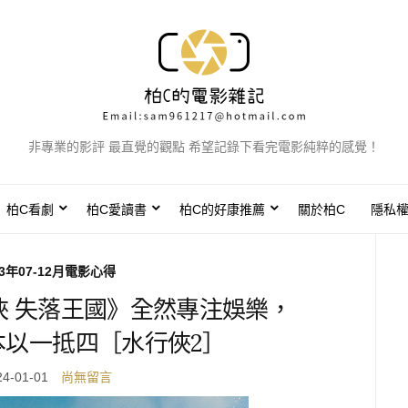
非專業的影評 最直覺的觀點 希望記錄下看完電影純粹的感覺！
柏C看劇
柏C愛讀書
柏C的好康推薦
關於柏C
隱私
23年07-12月電影心得
俠 失落王國》全然專注娛樂，
本以一抵四［水行俠2］
24-01-01
尚無留言