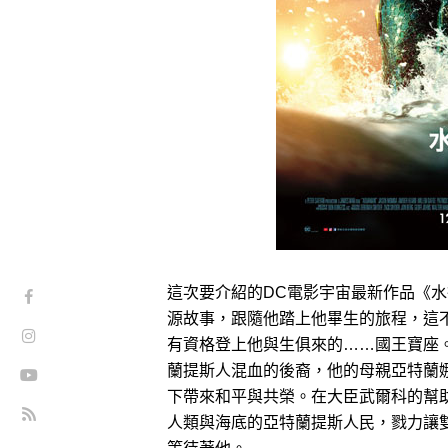
這次要介紹的DC電影宇宙最新作品《
源故事，跟隨他踏上他畢生的旅程，這
有資格登上他與生俱來的……國王寶座
蘭提斯人混血的後裔，他的母親亞特蘭娜
下帶來和平與共榮。在大臣武爾科的幫
人類與海底的亞特蘭提斯人民，戮力讓