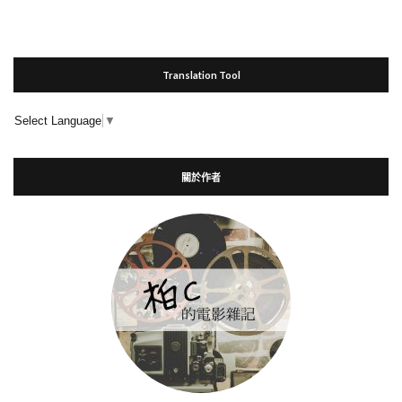
Translation Tool
Select Language
▼
關於作者