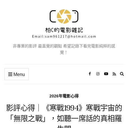
非專業的影評 最直覺的觀點 希望記錄下看完電影純粹的感
覺！
Ex
Menu
se
fo
2026年電影心得
影評心得｜《寒戰1994》寒戰宇宙的
「無限之戰」，如聽一席話的真相羅