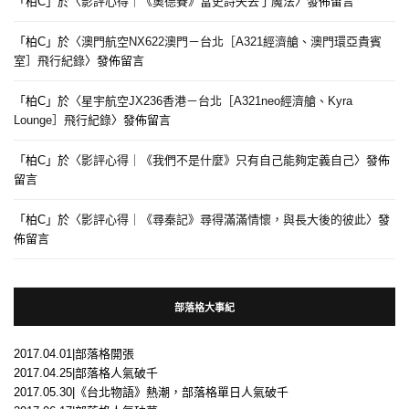
「
柏C
」於〈
影評心得｜《奧德賽》當史詩失去了魔法
〉發佈留言
「
柏C
」於〈
澳門航空NX622澳門－台北［A321經濟艙、澳門環亞貴賓
室］飛行紀錄
〉發佈留言
「
柏C
」於〈
星宇航空JX236香港－台北［A321neo經濟艙、Kyra
Lounge］飛行紀錄
〉發佈留言
「
柏C
」於〈
影評心得｜《我們不是什麼》只有自己能夠定義自己
〉發佈
留言
「
柏C
」於〈
影評心得｜《尋秦記》尋得滿滿情懷，與長大後的彼此
〉發
佈留言
部落格大事紀
2017.04.01|部落格開張
2017.04.25|部落格人氣破千
2017.05.30|《台北物語》熱潮，部落格單日人氣破千