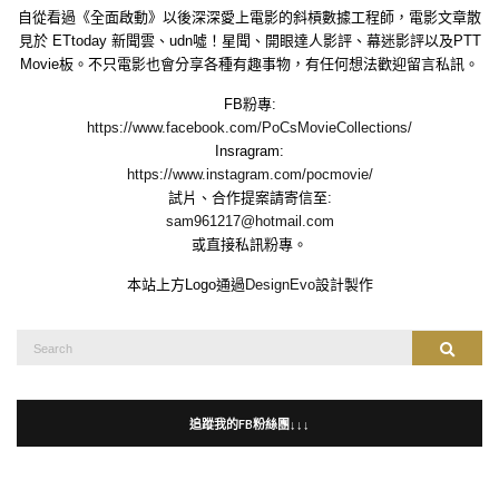
自從看過《全面啟動》以後深深愛上電影的斜槓數據工程師，電影文章散
見於 ETtoday 新聞雲、udn噓！星聞、開眼達人影評、幕迷影評以及PTT
Movie板。不只電影也會分享各種有趣事物，有任何想法歡迎留言私訊。
FB粉專:
https://www.facebook.com/PoCsMovieCollections/
Insragram:
https://www.instagram.com/pocmovie/
試片、合作提案請寄信至:
sam961217@hotmail.com
或直接私訊粉專。
本站上方Logo通過
DesignEvo
設計製作
Search
Search
for:
追蹤我的FB粉絲團↓↓↓