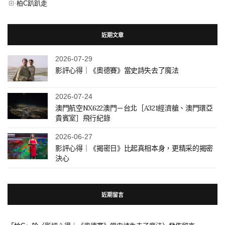
柏C趴趴走
近期文章
2026-07-29
影評心得｜《奧德賽》當史詩失去了魔法
2026-07-24
澳門航空NX622澳門－台北［A321經濟艙、澳門環亞
貴賓室］飛行紀錄
2026-06-27
影評心得｜《揭密日》比起真相本身，更精采的揭密
決心
近期留言