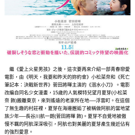
繼《愛上火星男孩》之後，這次要再來介紹一部青春戀愛
電影，由《明天，我要和昨天的妳約會》小松菜奈和《死亡
筆記本：決戰新世界》菅田將暉主演的《溺水小刀》。電影
改編自同名少女漫畫，15歲的人氣模特兒望月夏芽(小松菜
奈 飾)搬離東京，來到遙遠的老家所在地──浮雲町。在這個
了無生趣的村莊裡，夏芽在海邊邂逅了被稱做阿航的當地望
族少年──長谷川航一朗(菅田將暉 飾)。夏芽不自覺地被傲
慢不羈的阿航深深吸引，阿航也對美麗的夏芽產生幾近佔有
的強烈愛意。