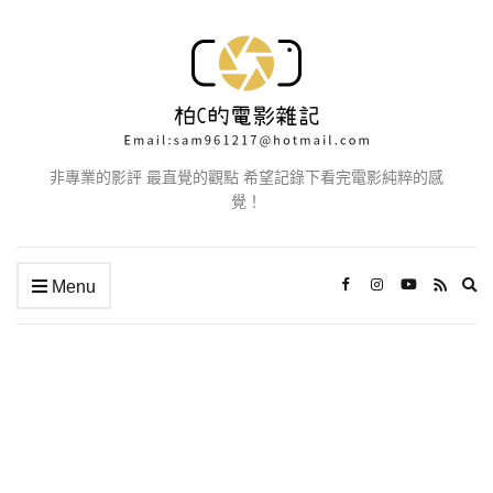
非專業的影評 最直覺的觀點 希望記錄下看完電影純粹的感
覺！
Ex
Menu
se
fo