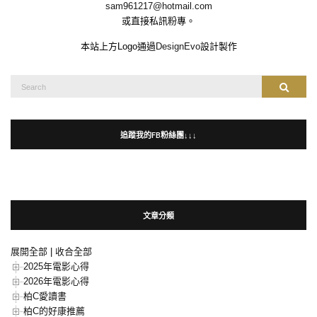
sam961217@hotmail.com
或直接私訊粉專。
本站上方Logo通過
DesignEvo
設計製作
Search
Search
for:
追蹤我的FB粉絲團↓↓↓
文章分類
展開全部
|
收合全部
2025年電影心得
2026年電影心得
柏C愛讀書
柏C的好康推薦