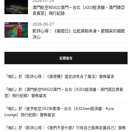
2026-07-24
澳門航空NX622澳門－台北［A321經濟艙、澳門環亞
貴賓室］飛行紀錄
2026-06-27
影評心得｜《揭密日》比起真相本身，更精采的揭密
決心
近期留言
「
柏C
」於〈
影評心得｜《奧德賽》當史詩失去了魔法
〉發佈留言
「
柏C
」於〈
澳門航空NX622澳門－台北［A321經濟艙、澳門環亞貴賓
室］飛行紀錄
〉發佈留言
「
柏C
」於〈
星宇航空JX236香港－台北［A321neo經濟艙、Kyra
Lounge］飛行紀錄
〉發佈留言
「
柏C
」於〈
影評心得｜《我們不是什麼》只有自己能夠定義自己
〉發佈