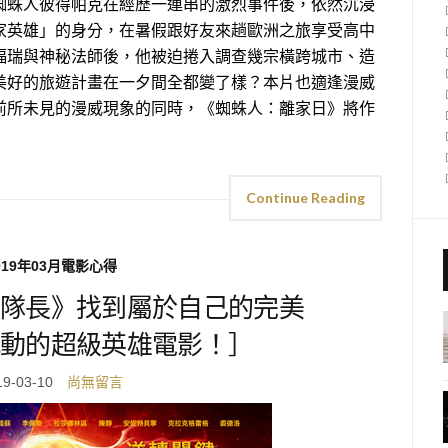
蜘蛛人彼得帕克在經歷一連串的激烈事件後，依然沉浸
家英雄」的身分，在暑假跟好友來趟歐洲之旅享受高中
福瑞與神秘法師後，他被迫捲入調查幾宗橫跨城市、造
美好的旅遊計畫在一夕間全都變了樣？本片也適逢漫威
前所未見的漫威現象的同時，《蜘蛛人：離家日》將作
Continue Reading
019年03月電影心得
隊長》找到屬於自己的完美
動的超級英雄電影！］
19-03-10
尚無留言