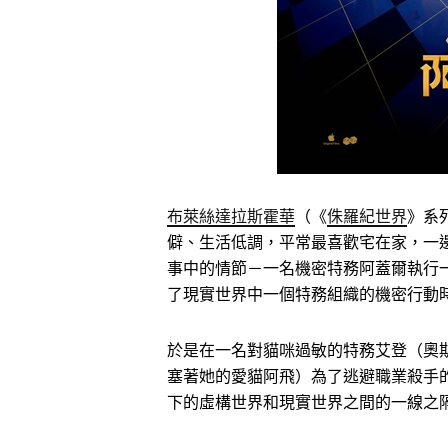
布萊絲達拉斯霍華
（《
侏羅紀世界
》系
僻、生活低調，平常最喜歡宅在家，一
事中的情節－一名機密特務阿蓋爾執行
了現實世界中一個特務組織的機密行動
於是在一名對貓咪過敏的特務艾登（奧
塞著她的愛貓阿飛）為了逃避職業殺手
下的虛構世界和現實世界之間的一線之