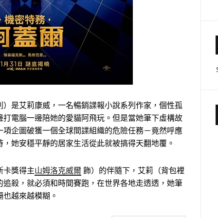
列）是艾莉康威，一名暢銷諜報小說系列作家，個性孤
邊打電腦一邊陪她的愛貓阿飛玩。但是當她筆下虛構故
一項企圖破獲一個全球間諜組織的危險任務－竟然呼應
時，她安穩平靜的居家生活從此就被搞得天翻地覆。
斯卡獎得主
山姆洛克威爾
飾）的伴隨下，艾莉（背包裡
的追殺，就必須和時間賽跑，在世界各地走透透，她筆
隔也越來越模糊。