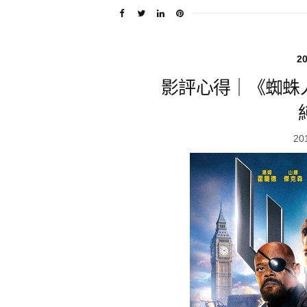
2
影評心得｜《蜘蛛
20