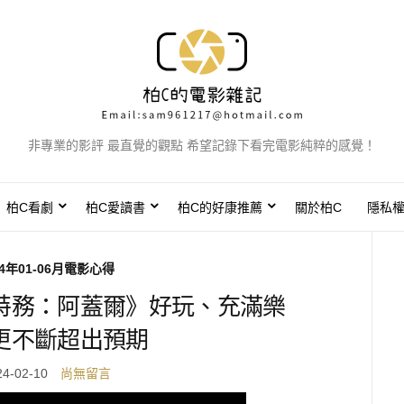
非專業的影評 最直覺的觀點 希望記錄下看完電影純粹的感覺！
柏C看劇
柏C愛讀書
柏C的好康推薦
關於柏C
隱私
24年01-06月電影心得
特務：阿蓋爾》好玩、充滿樂
更不斷超出預期
24-02-10
尚無留言