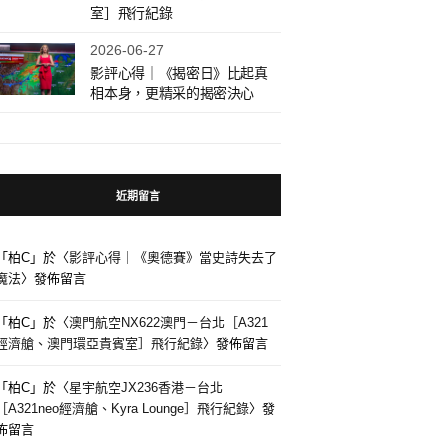
室］飛行紀錄
2026-06-27
影評心得｜《揭密日》比起真
相本身，更精采的揭密決心
近期留言
「
柏C
」於〈
影評心得｜《奧德賽》當史詩失去了
魔法
〉發佈留言
「
柏C
」於〈
澳門航空NX622澳門－台北［A321
經濟艙、澳門環亞貴賓室］飛行紀錄
〉發佈留言
「
柏C
」於〈
星宇航空JX236香港－台北
［A321neo經濟艙、Kyra Lounge］飛行紀錄
〉發
佈留言