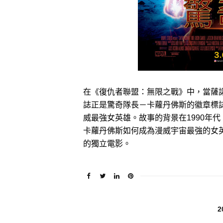
在《復仇者聯盟：無限之戰》中，當薩
誌正是驚奇隊長－卡蘿丹佛斯的徽章標
威最強女英雄。故事的背景在1990年
卡蘿丹佛斯如何成為漫威宇宙最強的女
的獨立電影。
2