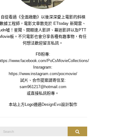
自從看過《全面啟動》以後深深愛上電影的斜槓
數據工程師，電影文章散見於 ETtoday 新聞雲、
udn噓！星聞、開眼達人影評、幕迷影評以及PTT
Movie板。不只電影也會分享各種有趣事物，有任
何想法歡迎留言私訊。
FB粉專:
https://www.facebook.com/PoCsMovieCollections/
Insragram:
https://www.instagram.com/pocmovie/
試片、合作提案請寄信至:
sam961217@hotmail.com
或直接私訊粉專。
本站上方Logo通過
DesignEvo
設計製作
Search
Search
or: