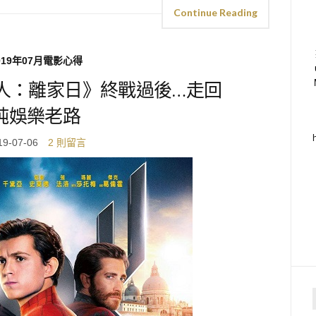
Continue Reading
019年07月電影心得
人：離家日》終戰過後…走回
純娛樂老路
19-07-06
2 則留言
f