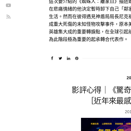
這次要介紹的《蜘蛛人：離家日》描述
在悲痛情緒的他決定暫時卸下自己「鄰
生活。然而在彼得遇見神盾局局長尼克
成重大死傷的未知怪物攻擊事件，原本
英雄集大成的重要轉捩點，在全球引起
為此階段極為重要的起承轉合代表作。
2
影評心得｜《驚奇
［近年來最感
20