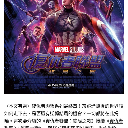
（本文有雷）復仇者聯盟系列最終章！灰飛煙毀後的世界該
如何走下去，是否還有逆轉結局的機會？一切都將在此揭
曉。這次要介紹的《復仇者聯盟：終局之戰》接續《
復仇者