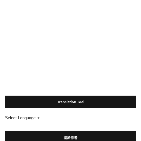
Translation Tool
Select Language
▼
關於作者