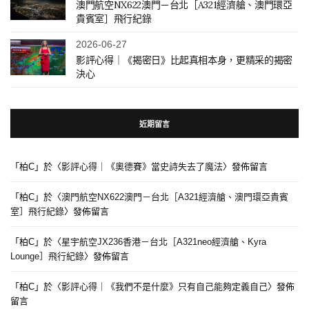
澳門航空NX622澳門－台北［A321經濟艙、澳門環亞
貴賓室］飛行紀錄
2026-06-27
影評心得｜《揭密日》比起真相本身，更精采的揭密
決心
近期留言
「
柏C
」於〈
影評心得｜《奧德賽》當史詩失去了魔法
〉發佈留言
「
柏C
」於〈
澳門航空NX622澳門－台北［A321經濟艙、澳門環亞貴賓
室］飛行紀錄
〉發佈留言
「
柏C
」於〈
星宇航空JX236香港－台北［A321neo經濟艙、Kyra
Lounge］飛行紀錄
〉發佈留言
「
柏C
」於〈
影評心得｜《我們不是什麼》只有自己能夠定義自己
〉發佈
留言