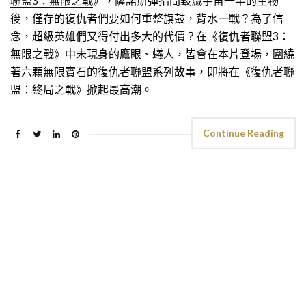
聯盟3：無限之戰
》，薩諾斯彈指間毀滅宇宙一半的生物
後，僅存的復仇者們要如何重整旗鼓，背水一戰？為了信
念，超級英雄們又得付出多大的代價？在《復仇者聯盟3：
無限之戰》中未現身的鷹眼、蟻人，皆會在本片登場，圍繞
著六顆無限寶石的復仇者聯盟系列故事，即將在《復仇者聯
盟：終局之戰》掀起最高潮。
Continue Reading