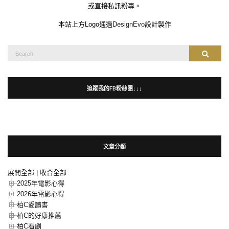
或直接私訊粉專。
本站上方Logo通過
DesignEvo
設計製作
Search
Search
for:
追蹤我的FB粉絲團↓↓↓
文章分類
展開全部
|
收合全部
2025年電影心得
2026年電影心得
柏C愛讀書
柏C的好康推薦
柏C看劇