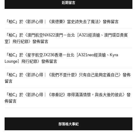
近期留言
「
柏C
」於〈
影評心得｜《奧德賽》當史詩失去了魔法
〉發佈留言
「
柏C
」於〈
澳門航空NX622澳門－台北［A321經濟艙、澳門環亞貴賓
室］飛行紀錄
〉發佈留言
「
柏C
」於〈
星宇航空JX236香港－台北［A321neo經濟艙、Kyra
Lounge］飛行紀錄
〉發佈留言
「
柏C
」於〈
影評心得｜《我們不是什麼》只有自己能夠定義自己
〉發佈
留言
「
柏C
」於〈
影評心得｜《尋秦記》尋得滿滿情懷，與長大後的彼此
〉發
佈留言
部落格大事紀