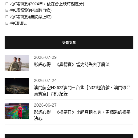
柏C看電影(2024年，依在台上映時間區分)
柏C看電影(好讀版目錄)
柏C看電影(無院線上映)
柏C趴趴走
近期文章
2026-07-29
影評心得｜《奧德賽》當史詩失去了魔法
2026-07-24
澳門航空NX622澳門－台北［A321經濟艙、澳門環亞
貴賓室］飛行紀錄
2026-06-27
影評心得｜《揭密日》比起真相本身，更精采的揭密
決心