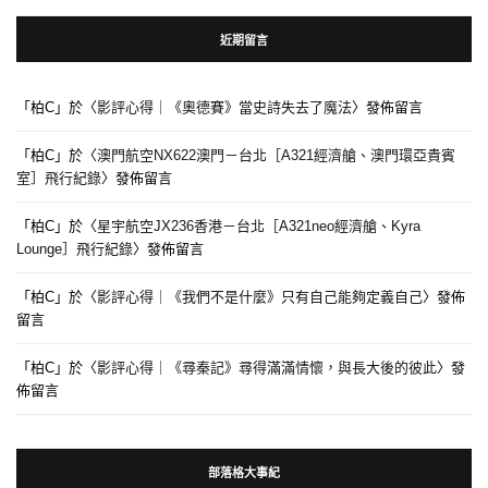
近期留言
「
柏C
」於〈
影評心得｜《奧德賽》當史詩失去了魔法
〉發佈留言
「
柏C
」於〈
澳門航空NX622澳門－台北［A321經濟艙、澳門環亞貴賓
室］飛行紀錄
〉發佈留言
「
柏C
」於〈
星宇航空JX236香港－台北［A321neo經濟艙、Kyra
Lounge］飛行紀錄
〉發佈留言
「
柏C
」於〈
影評心得｜《我們不是什麼》只有自己能夠定義自己
〉發佈
留言
「
柏C
」於〈
影評心得｜《尋秦記》尋得滿滿情懷，與長大後的彼此
〉發
佈留言
部落格大事紀