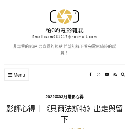
非專業的影評 最直覺的觀點 希望記錄下看完電影純粹的感
覺！
Ex
Menu
se
fo
2022年03月電影心得
影評心得｜《貝爾法斯特》出走與留
下