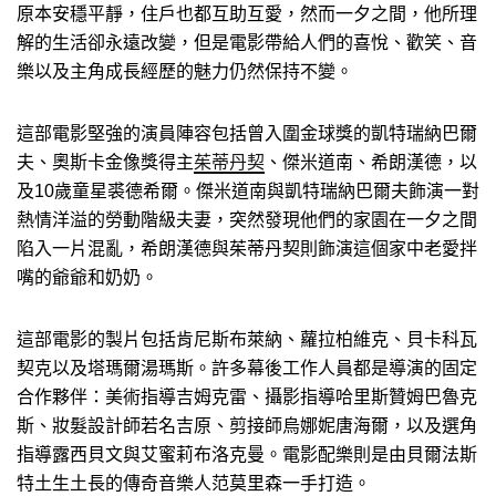
原本安穩平靜，住戶也都互助互愛，然而一夕之間，他所理
解的生活卻永遠改變，但是電影帶給人們的喜悅、歡笑、音
樂以及主角成長經歷的魅力仍然保持不變。
這部電影堅強的演員陣容包括曾入圍金球獎的凱特瑞納巴爾
夫、奧斯卡金像獎得主
茱蒂丹契
、傑米道南、希朗漢德，以
及10歲童星裘德希爾。傑米道南與凱特瑞納巴爾夫飾演一對
熱情洋溢的勞動階級夫妻，突然發現他們的家園在一夕之間
陷入一片混亂，希朗漢德與茱蒂丹契則飾演這個家中老愛拌
嘴的爺爺和奶奶。
這部電影的製片包括肯尼斯布萊納、蘿拉柏維克、貝卡科瓦
契克以及塔瑪爾湯瑪斯。許多幕後工作人員都是導演的固定
合作夥伴：美術指導吉姆克雷、攝影指導哈里斯贊姆巴魯克
斯、妝髮設計師若名吉原、剪接師烏娜妮唐海爾，以及選角
指導露西貝文與艾蜜莉布洛克曼。電影配樂則是由貝爾法斯
特土生土長的傳奇音樂人范莫里森一手打造。