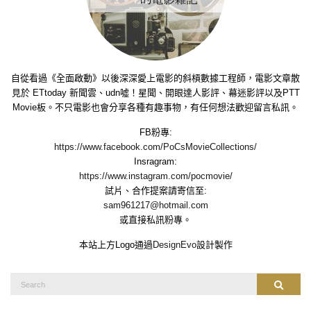
自從看過《全面啟動》以後深深愛上電影的斜槓數據工程師，電影文章散
見於 ETtoday 新聞雲、udn噓！星聞、開眼達人影評、幕迷影評以及PTT
Movie板。不只電影也會分享各種有趣事物，有任何想法歡迎留言私訊。
FB粉專:
https://www.facebook.com/PoCsMovieCollections/
Insragram:
https://www.instagram.com/pocmovie/
試片、合作提案請寄信至:
sam961217@hotmail.com
或直接私訊粉專。
本站上方Logo通過
DesignEvo
設計製作
Search
Search
for: