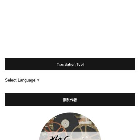
Translation Tool
Select Language
▼
關於作者