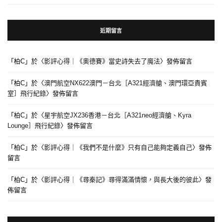
近期留言
「
柏C
」於〈
影評心得｜《奧德賽》當史詩失去了魔法
〉發佈留言
「
柏C
」於〈
澳門航空NX622澳門－台北［A321經濟艙、澳門環亞貴賓
室］飛行紀錄
〉發佈留言
「
柏C
」於〈
星宇航空JX236香港－台北［A321neo經濟艙、Kyra
Lounge］飛行紀錄
〉發佈留言
「
柏C
」於〈
影評心得｜《我們不是什麼》只有自己能夠定義自己
〉發佈
留言
「
柏C
」於〈
影評心得｜《尋秦記》尋得滿滿情懷，與長大後的彼此
〉發
佈留言