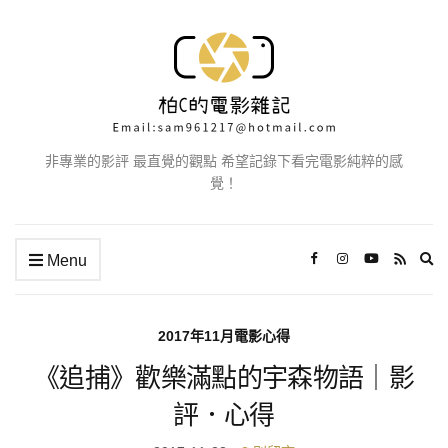
非專業的影評 最直覺的觀點 希望記錄下看完電影純粹的感
覺！
Ex
Menu
se
fo
2017年11月電影心得
《追捕》歡樂滿點的宇森物語｜影
評．心得