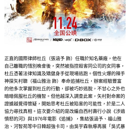
正直的國際律師杜丘（張涵予 飾）任職於知名藥廠，他在
自己離職的惜別晚會後，突然被指控殺害同公司的女同事，
杜丘憑著法律知識及矯健身手從現場逃跑。個性火爆的辣手
神探矢村聰（福山雅治 飾）奉命追捕杜丘，辦案經驗豐富
的他多次掌握到杜丘的行動，卻被巧妙逃脫，不甘心之外也
暗暗佩服杜丘的機智。但他越深入調查此案，矢村對命案的
證據越覺得懷疑，開始思考杜丘被陷害的可能性，於是二人
協力尋找真相。這次要介紹的是改編自西村壽行小說《涉過
憤怒的河》與1976年電影《追捕》，集結張涵予、福山雅
治、河智苑等中日韓超強卡司，由吳宇森執導再展「吳式暴