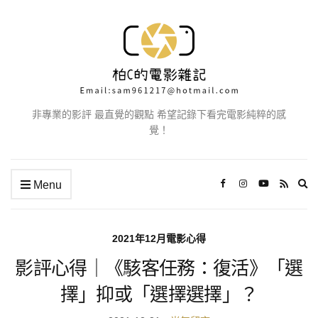
非專業的影評 最直覺的觀點 希望記錄下看完電影純粹的感
覺！
Ex
Menu
se
fo
2021年12月電影心得
影評心得｜《駭客任務：復活》「選
擇」抑或「選擇選擇」？