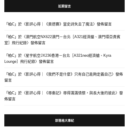
近期留言
「
柏C
」於〈
影評心得｜《奧德賽》當史詩失去了魔法
〉發佈留言
「
柏C
」於〈
澳門航空NX622澳門－台北［A321經濟艙、澳門環亞貴賓
室］飛行紀錄
〉發佈留言
「
柏C
」於〈
星宇航空JX236香港－台北［A321neo經濟艙、Kyra
Lounge］飛行紀錄
〉發佈留言
「
柏C
」於〈
影評心得｜《我們不是什麼》只有自己能夠定義自己
〉發佈
留言
「
柏C
」於〈
影評心得｜《尋秦記》尋得滿滿情懷，與長大後的彼此
〉發
佈留言
部落格大事紀