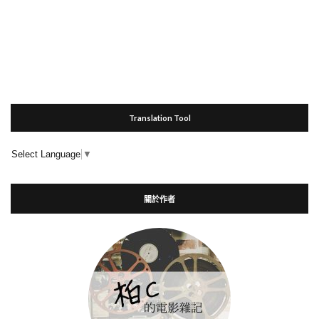
Translation Tool
Select Language
▼
關於作者