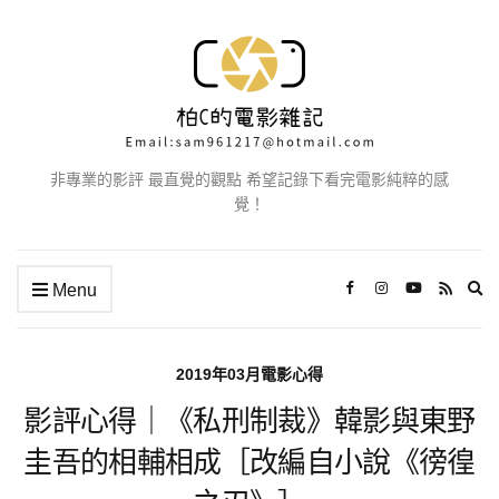
非專業的影評 最直覺的觀點 希望記錄下看完電影純粹的感
覺！
Ex
Menu
se
fo
2019年03月電影心得
影評心得｜《私刑制裁》韓影與東野
圭吾的相輔相成［改編自小說《徬徨