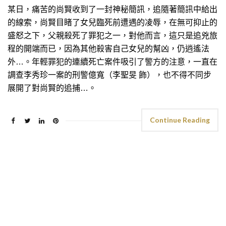
某日，痛苦的尚賢收到了一封神秘簡訊，追隨著簡訊中給出
的線索，尚賢目睹了女兒臨死前遭遇的凌辱，在無可抑止的
盛怒之下，父親殺死了罪犯之一，對他而言，這只是追兇旅
程的開端而已，因為其他殺害自己女兒的幫凶，仍逍遙法
外…。年輕罪犯的連續死亡案件吸引了警方的注意，一直在
調查李秀珍一案的刑警億寬（李聖旻 飾），也不得不同步
展開了對尚賢的追捕…。
Continue Reading