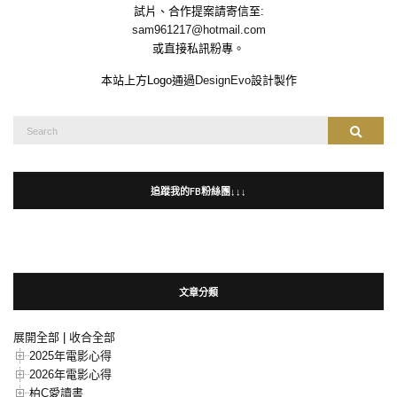
試片、合作提案請寄信至:
sam961217@hotmail.com
或直接私訊粉專。
本站上方Logo通過
DesignEvo
設計製作
Search
Search
for:
追蹤我的FB粉絲團↓↓↓
文章分類
展開全部
|
收合全部
2025年電影心得
2026年電影心得
柏C愛讀書