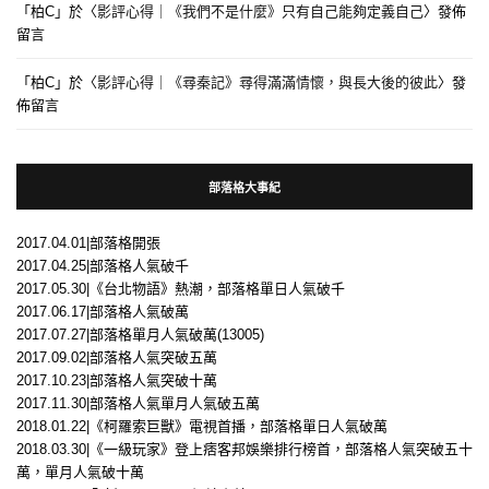
「
柏C
」於〈
影評心得｜《我們不是什麼》只有自己能夠定義自己
〉發佈
留言
「
柏C
」於〈
影評心得｜《尋秦記》尋得滿滿情懷，與長大後的彼此
〉發
佈留言
部落格大事紀
2017.04.01|部落格開張
2017.04.25|部落格人氣破千
2017.05.30|《台北物語》熱潮，部落格單日人氣破千
2017.06.17|部落格人氣破萬
2017.07.27|部落格單月人氣破萬(13005)
2017.09.02|部落格人氣突破五萬
2017.10.23|部落格人氣突破十萬
2017.11.30|部落格人氣單月人氣破五萬
2018.01.22|《柯羅索巨獸》電視首播，部落格單日人氣破萬
2018.03.30|《一級玩家》登上痞客邦娛樂排行榜首，部落格人氣突破五十
萬，單月人氣破十萬