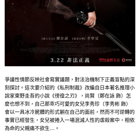
爭議性情節反映社會寫實議題，對法治機制下正義盲點的深
刻探討。這次要介紹的《私刑制裁》改編自日本著名推理小
說家東野圭吾的小說《徬徨之刃》，尚賢（鄭在詠 飾）怎
麼也想不到，自己那乖巧可愛的女兒李秀珍（李秀彬 飾）
會以一具冰冷屍體的形式躺在自己的面前，然而不可逆轉的
事實已經發生，女兒被捲入一場泯滅人性的虐殺案中，相依
為命的父親痛不欲生…。