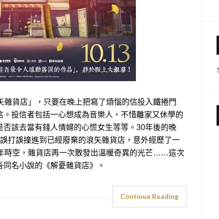
浪矢雜貨店」，只要在晚上把寫了煩惱的信投入鐵捲門
信。投信者包括一心想成為音樂人，不惜離家又休學的
是否該去當有錢人情婦的心慌女生等等。30年後的晚
，誤打誤撞進到已經廢棄的浪矢雜貨店，意外經歷了一
0年時空，雜貨店再一次散發出溫暖奇異的光芒……這次
吾同名小說的《解憂雜貨店》。
Continue Reading