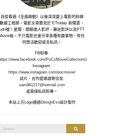
自從看過《全面啟動》以後深深愛上電影的斜槓
數據工程師，電影文章散見於 ETtoday 新聞雲、
udn噓！星聞、開眼達人影評、幕迷影評以及PTT
Movie板。不只電影也會分享各種有趣事物，有任
何想法歡迎留言私訊。
FB粉專:
https://www.facebook.com/PoCsMovieCollections/
Insragram:
https://www.instagram.com/pocmovie/
試片、合作提案請寄信至:
sam961217@hotmail.com
或直接私訊粉專。
本站上方Logo通過
DesignEvo
設計製作
Search
Search
or: