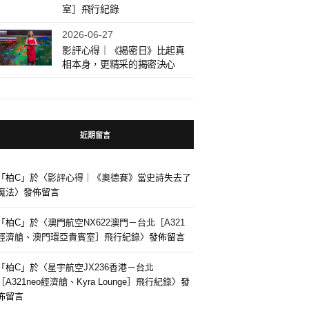
室］飛行紀錄
2026-06-27
影評心得｜《揭密日》比起真
相本身，更精采的揭密決心
近期留言
「
柏C
」於〈
影評心得｜《奧德賽》當史詩失去了
魔法
〉發佈留言
「
柏C
」於〈
澳門航空NX622澳門－台北［A321
經濟艙、澳門環亞貴賓室］飛行紀錄
〉發佈留言
「
柏C
」於〈
星宇航空JX236香港－台北
［A321neo經濟艙、Kyra Lounge］飛行紀錄
〉發
佈留言