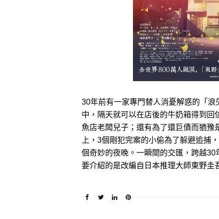
30年前有一家專門替人消憂解惑的「
中，隔天就可以在店後的牛奶箱得到回
魚店老闆兒子；還有為了還巨債而猶豫
上，3個剛犯完案的小偷為了躲避追捕
個奇妙的夜晚。一瞬間的交匯，跨越3
要介紹的是改編自日本推理大師東野圭