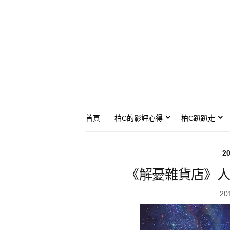
首頁
柏C的影評心得
柏C趴趴走
2
《解憂雜貨店》人
20