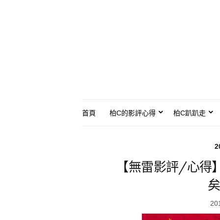
首頁
柏C的影評心得
柏C趴趴走
2
【無雷影評/心得
矣
20