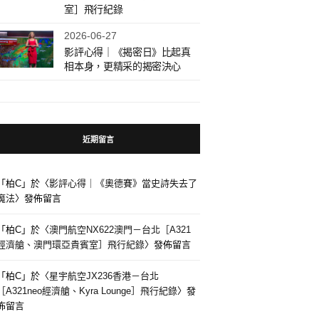
室］飛行紀錄
2026-06-27
影評心得｜《揭密日》比起真
相本身，更精采的揭密決心
近期留言
「
柏C
」於〈
影評心得｜《奧德賽》當史詩失去了
魔法
〉發佈留言
「
柏C
」於〈
澳門航空NX622澳門－台北［A321
經濟艙、澳門環亞貴賓室］飛行紀錄
〉發佈留言
「
柏C
」於〈
星宇航空JX236香港－台北
［A321neo經濟艙、Kyra Lounge］飛行紀錄
〉發
佈留言