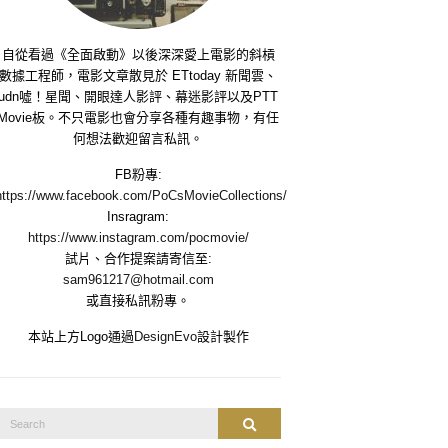
自從看過《全面啟動》以後深深愛上電影的斜槓
數據工程師，電影文章散見於 ETtoday 新聞雲、
udn噓！星聞、開眼達人影評、幕迷影評以及PTT
Movie板。不只電影也會分享各種有趣事物，有任
何想法歡迎留言私訊。
FB粉專:
https://www.facebook.com/PoCsMovieCollections/
Insragram:
https://www.instagram.com/pocmovie/
試片、合作提案請寄信至:
sam961217@hotmail.com
或直接私訊粉專。
本站上方Logo通過
DesignEvo
設計製作
Search
Search
or: