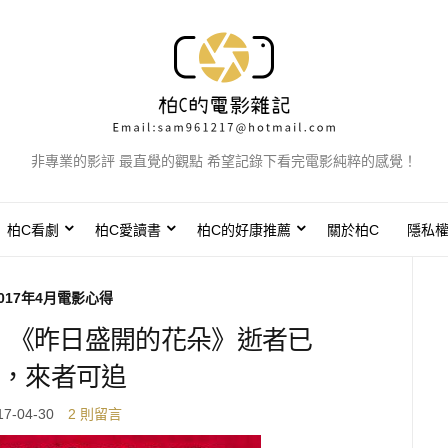
非專業的影評 最直覺的觀點 希望記錄下看完電影純粹的感覺！
柏C看劇
柏C愛讀書
柏C的好康推薦
關於柏C
隱私
017年4月電影心得
】《昨日盛開的花朵》逝者已
，來者可追
17-04-30
2 則留言