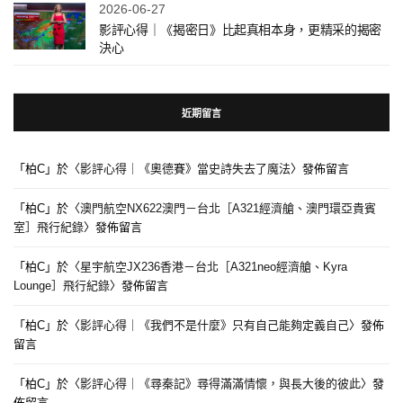
2026-06-27
影評心得｜《揭密日》比起真相本身，更精采的揭密
決心
近期留言
「
柏C
」於〈
影評心得｜《奧德賽》當史詩失去了魔法
〉發佈留言
「
柏C
」於〈
澳門航空NX622澳門－台北［A321經濟艙、澳門環亞貴賓
室］飛行紀錄
〉發佈留言
「
柏C
」於〈
星宇航空JX236香港－台北［A321neo經濟艙、Kyra
Lounge］飛行紀錄
〉發佈留言
「
柏C
」於〈
影評心得｜《我們不是什麼》只有自己能夠定義自己
〉發佈
留言
「
柏C
」於〈
影評心得｜《尋秦記》尋得滿滿情懷，與長大後的彼此
〉發
佈留言