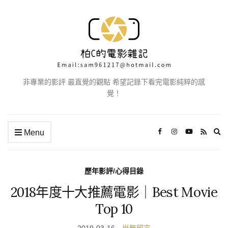
非專業的影評 最直覺的觀點 希望記錄下看完電影純粹的感
覺！
Ex
Menu
se
fo
歷年影評/心得目錄
2018年度十大推薦電影｜Best Movie
Top 10