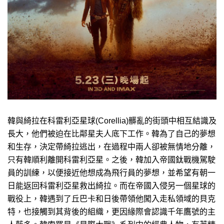
韓與綺拉在科雷利亞星球(Corellia)髒亂的街頭中相互結識及
長大，他們被迫在比鄰星夫人底下工作。韓為了自己的夢想
和生存，決定帶綺拉逃出，在過程中兩人卻被無情地分離，
只有韓順利離開科雷利亞星。之後，韓加入帝國鈦戰機駕駛
員的訓練，以便接近他想成為飛行員的夢想，並希望有朝一
日能返回科雷利亞星救出綺拉。而在帝國入侵另一個星球的
戰役上，韓遇到了丘巴卡和日後帶領他闖入走私領域的貝克
特，也接觸到其背後的組織，更因緣際會認識千年鷹號的主