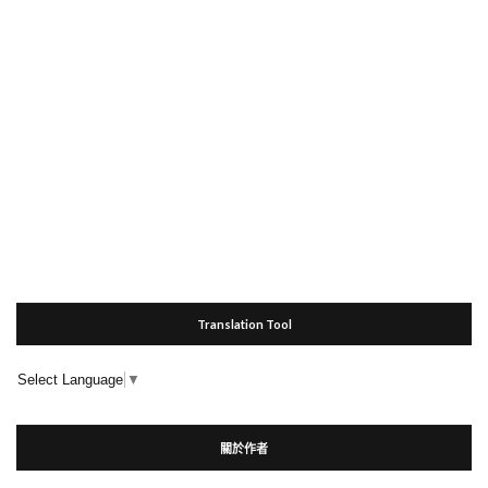
Translation Tool
Select Language
▼
關於作者