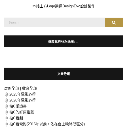
本站上方Logo通過
DesignEvo
設計製作
Search
Search
for:
追蹤我的FB粉絲團↓↓↓
文章分類
展開全部
|
收合全部
2025年電影心得
2026年電影心得
柏C愛讀書
柏C的好康推薦
柏C看劇
柏C看電影(2016年以前，依在台上映時間區分)