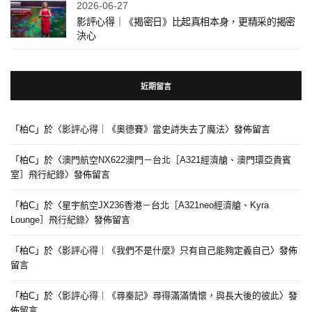
2026-06-27
影評心得｜《揭密日》比起真相本身，更精采的揭密
決心
近期留言
「
柏C
」於〈
影評心得｜《奧德賽》當史詩失去了魔法
〉發佈留言
「
柏C
」於〈
澳門航空NX622澳門－台北［A321經濟艙、澳門環亞貴賓
室］飛行紀錄
〉發佈留言
「
柏C
」於〈
星宇航空JX236香港－台北［A321neo經濟艙、Kyra
Lounge］飛行紀錄
〉發佈留言
「
柏C
」於〈
影評心得｜《我們不是什麼》只有自己能夠定義自己
〉發佈
留言
「
柏C
」於〈
影評心得｜《尋秦記》尋得滿滿情懷，與長大後的彼此
〉發
佈留言