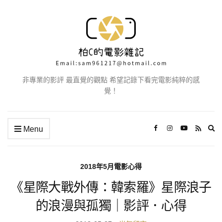
非專業的影評 最直覺的觀點 希望記錄下看完電影純粹的感
覺！
Ex
Menu
se
fo
2018年5月電影心得
《星際大戰外傳：韓索羅》星際浪子
的浪漫與孤獨｜影評．心得