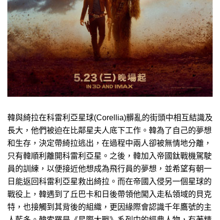
韓與綺拉在科雷利亞星球(Corellia)髒亂的街頭中相互結識及
長大，他們被迫在比鄰星夫人底下工作。韓為了自己的夢想
和生存，決定帶綺拉逃出，在過程中兩人卻被無情地分離，
只有韓順利離開科雷利亞星。之後，韓加入帝國鈦戰機駕駛
員的訓練，以便接近他想成為飛行員的夢想，並希望有朝一
日能返回科雷利亞星救出綺拉。而在帝國入侵另一個星球的
戰役上，韓遇到了丘巴卡和日後帶領他闖入走私領域的貝克
特，也接觸到其背後的組織，更因緣際會認識千年鷹號的主
人藍多。韓索羅是《星際大戰》系列中的經典人物，有著精