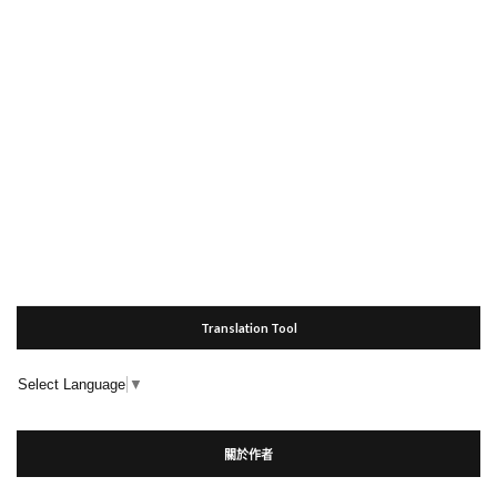
Translation Tool
Select Language
▼
關於作者