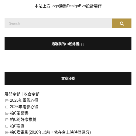
本站上方Logo通過
DesignEvo
設計製作
Search
Search
for:
追蹤我的FB粉絲團↓↓↓
文章分類
展開全部
|
收合全部
2025年電影心得
2026年電影心得
柏C愛讀書
柏C的好康推薦
柏C看劇
柏C看電影(2016年以前，依在台上映時間區分)