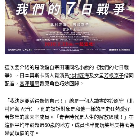
這次要介紹的是改編自宗田理同名小說的《我們的七日戰
爭》，日本奧斯卡新人賞演員
北村匠海
及女星
芳根京子
偕同
配音，
宮澤理惠
帶原角色巧妙回歸。
「我決定要活得像個自己！」總是一個人讀書的鈴原守（北
村匠海 配音），他的談話對象是和他一樣的歷史狂熱愛好
者聚集的聊天室成員。「青春時代是人生的解放區哦！」在
這個平均年齡超過60歲的地方，成員也半開玩笑地支持著為
戀愛煩惱的守。