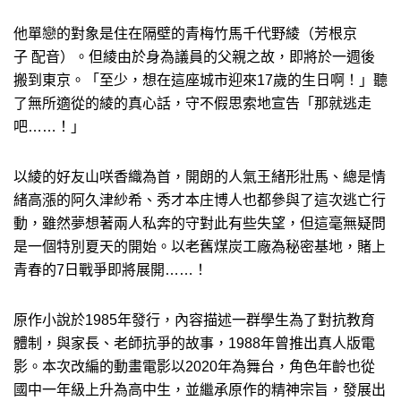
他單戀的對象是住在隔壁的青梅竹馬千代野綾（芳根京
子 配音）。但綾由於身為議員的父親之故，即將於一週後
搬到東京。「至少，想在這座城市迎來17歲的生日啊！」聽
了無所適從的綾的真心話，守不假思索地宣告「那就逃走
吧……！」
以綾的好友山咲香織為首，開朗的人氣王緒形壯馬、總是情
緒高漲的阿久津紗希、秀才本庄博人也都參與了這次逃亡行
動，雖然夢想著兩人私奔的守對此有些失望，但這毫無疑問
是一個特別夏天的開始。以老舊煤炭工廠為秘密基地，賭上
青春的7日戰爭即將展開……！
原作小說於1985年發行，內容描述一群學生為了對抗教育
體制，與家長、老師抗爭的故事，1988年曾推出真人版電
影。本次改編的動畫電影以2020年為舞台，角色年齡也從
國中一年級上升為高中生，並繼承原作的精神宗旨，發展出