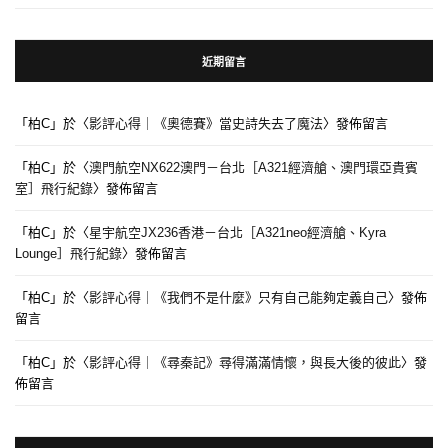
近期留言
「
柏C
」於〈
影評心得｜《奧德賽》當史詩失去了魔法
〉發佈留言
「
柏C
」於〈
澳門航空NX622澳門－台北［A321經濟艙、澳門環亞貴賓
室］飛行紀錄
〉發佈留言
「
柏C
」於〈
星宇航空JX236香港－台北［A321neo經濟艙、Kyra
Lounge］飛行紀錄
〉發佈留言
「
柏C
」於〈
影評心得｜《我們不是什麼》只有自己能夠定義自己
〉發佈
留言
「
柏C
」於〈
影評心得｜《尋秦記》尋得滿滿情懷，與長大後的彼此
〉發
佈留言