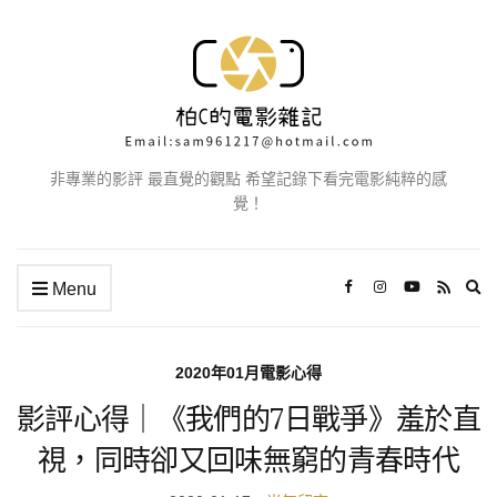
非專業的影評 最直覺的觀點 希望記錄下看完電影純粹的感
覺！
Ex
Menu
se
fo
2020年01月電影心得
影評心得｜《我們的7日戰爭》羞於直
視，同時卻又回味無窮的青春時代