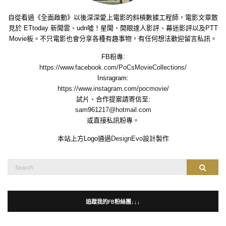
自從看過《全面啟動》以後深深愛上電影的斜槓數據工程師，電影文章散
見於 ETtoday 新聞雲、udn噓！星聞、開眼達人影評、幕迷影評以及PTT
Movie板。不只電影也會分享各種有趣事物，有任何想法歡迎留言私訊。
FB粉專:
https://www.facebook.com/PoCsMovieCollections/
Insragram:
https://www.instagram.com/pocmovie/
試片、合作提案請寄信至:
sam961217@hotmail.com
或直接私訊粉專。
本站上方Logo通過
DesignEvo
設計製作
Search
Search
for:
追蹤我的FB粉絲團↓↓↓