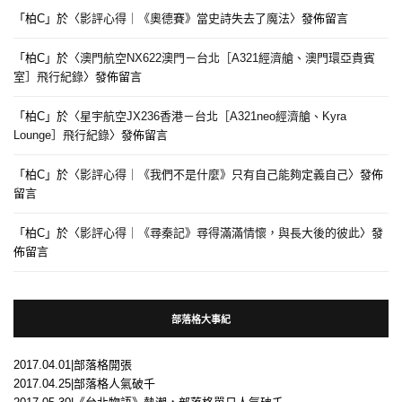
「
柏C
」於〈
影評心得｜《奧德賽》當史詩失去了魔法
〉發佈留言
「
柏C
」於〈
澳門航空NX622澳門－台北［A321經濟艙、澳門環亞貴賓
室］飛行紀錄
〉發佈留言
「
柏C
」於〈
星宇航空JX236香港－台北［A321neo經濟艙、Kyra
Lounge］飛行紀錄
〉發佈留言
「
柏C
」於〈
影評心得｜《我們不是什麼》只有自己能夠定義自己
〉發佈
留言
「
柏C
」於〈
影評心得｜《尋秦記》尋得滿滿情懷，與長大後的彼此
〉發
佈留言
部落格大事紀
2017.04.01|部落格開張
2017.04.25|部落格人氣破千