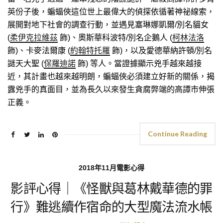
英份子後，蝙蝠俠這位世上最偉大的偵探依循著神祕線索，
展開對地下社會的調查行動，並遇見塞琳娜凱爾/別名貓女
(
柔伊克拉維茲
飾)、奧斯華科波特/別名企鵝人 (
柯林法洛
飾)、卡麥法爾康 (
約翰特托羅
飾)，以及愛德華納許頓/別名
謎天大聖 (
保羅迪諾
飾) 等人。當證據顯示兇手越來越接
近，其計畫也越來越明朗，蝙蝠俠必須建立好新的關係，揭
露兇手的真面目，並為長久以來發生貪腐弊端的高譚市伸張
正義。
Continue Reading
2018年11月電影心得
影評心得｜《怪獸與葛林戴華德的罪
行》難逃續作宿命的大型魔法流水帳