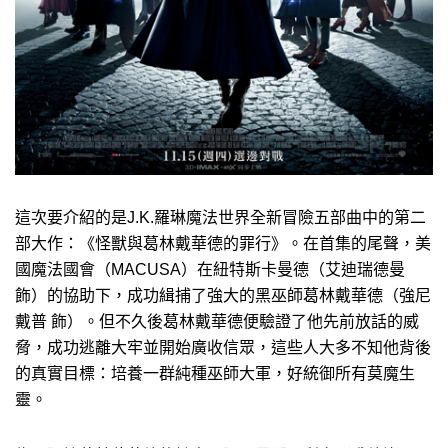
這次要介紹的是J.K.羅琳魔法世界全新冒險五部曲中的第二
部大作：《怪獸與葛林戴華德的罪行》。在首集的尾聲，美
國魔法國會（MACUSA）在紐特斯卡曼德（艾迪瑞德曼
飾）的協助下，成功緝捕了強大的黑巫師葛林戴華德（強尼
戴普 飾）。但不久後葛林戴華德便驗證了他先前放話的威
脅，成功逃離大牢並開始廣收信眾，這些人大多不知他背後
的真實目標：培養一群純種巫師大軍，好統御所有莫魔生
靈。