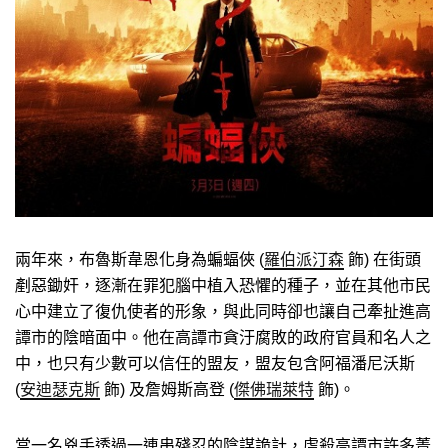
兩年來，布魯斯韋恩化身為蝙蝠俠 (
羅伯派汀森
飾) 在街頭
剷惡鋤奸，逐漸在罪犯腦中植入恐懼的種子，並在其他市民
心中建立了復仇使者的形象，與此同時卻也讓自己牽扯進高
譚市的陰暗面中。他在高譚市貪汙腐敗的政府官員和名人之
中，也只有少數可以信任的盟友，盟友包含阿福潘尼沃斯
(
安迪瑟克斯
飾) 及詹姆斯高登 (
傑佛瑞萊特
飾)。
當一名兇手透過一連串殘忍的陰謀詭計，虐殺高譚市許多菁