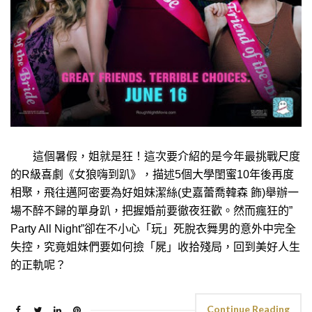
這個暑假，姐就是狂！這次要介紹的是今年最挑戰尺度
的R級喜劇《女狼嗨到趴》，描述5個大學閨蜜10年後再度
相聚，飛往邁阿密要為好姐妹潔絲(史嘉蕾喬韓森 飾)舉辦一
場不醉不歸的單身趴，把握婚前要徹夜狂歡。然而瘋狂的”
Party All Night”卻在不小心「玩」死脫衣舞男的意外中完全
失控，究竟姐妹們要如何撿「屍」收拾殘局，回到美好人生
的正軌呢？
Continue Reading