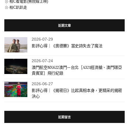
柏C看電影(無院線上映)
柏C趴趴走
近期文章
2026-07-29
影評心得｜《奧德賽》當史詩失去了魔法
2026-07-24
澳門航空NX622澳門－台北［A321經濟艙、澳門環亞
貴賓室］飛行紀錄
2026-06-27
影評心得｜《揭密日》比起真相本身，更精采的揭密
決心
近期留言