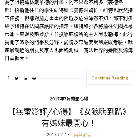
為了阻撓葛林戴華德的計畫，阿不思鄧不利多（裘德洛
飾）招攬他往日的學生紐特斯卡曼德來幫忙，紐特也欣然接
下任務，但卻對前方重重的阻礙及危險渾然不知。鄧不利多
給予紐特在法國庇護所的指示，紐特和雅各將前往法國找尋
蒂娜、奎妮及魁登斯，並投靠庇護所的主人尼樂勒梅。此行
揭開了派系的鬥爭及分野，愛情及忠誠度受到嚴峻考驗，就
連最親近的朋友及家人也面臨測試，魔法世界的嫌隙及鴻溝
日益擴大。
Continue Reading
2017年7月電影心得
【無雷影評/心得】《女狼嗨到趴》
有姊妹最開心！
2017-07-17
尚無留言