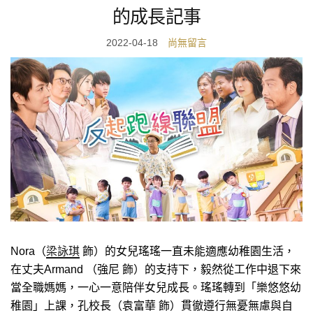
的成長記事
2022-04-18
尚無留言
Nora（
梁詠琪
飾）的女兒瑤瑤一直未能適應幼稚園生活，
在丈夫Armand （強尼 飾）的支持下，毅然從工作中退下來
當全職媽媽，一心一意陪伴女兒成長。瑤瑤轉到「樂悠悠幼
稚園」上課，孔校長（袁富華 飾）貫徹遵行無憂無慮與自