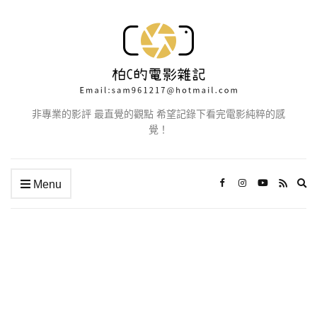
非專業的影評 最直覺的觀點 希望記錄下看完電影純粹的感
覺！
Ex
Menu
se
fo