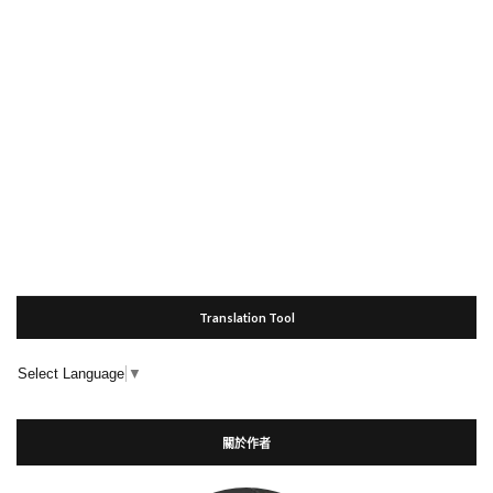
Translation Tool
Select Language
▼
關於作者