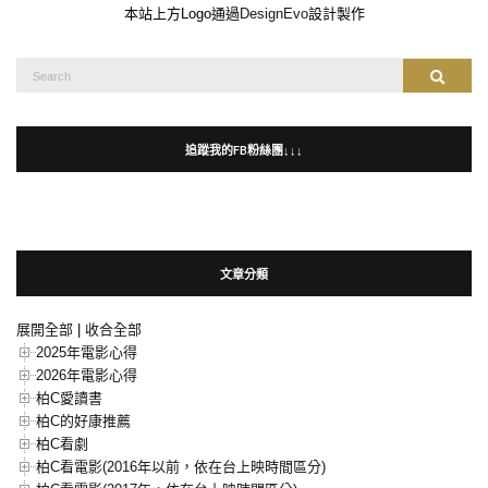
本站上方Logo通過
DesignEvo
設計製作
Search
Search
for:
追蹤我的FB粉絲團↓↓↓
文章分類
展開全部
|
收合全部
2025年電影心得
2026年電影心得
柏C愛讀書
柏C的好康推薦
柏C看劇
柏C看電影(2016年以前，依在台上映時間區分)