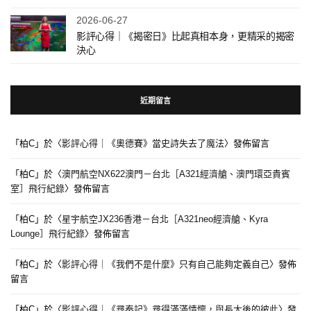
2026-06-27
影評心得｜《揭密日》比起真相本身，更精采的揭密
決心
近期留言
「
柏C
」於〈
影評心得｜《奧德賽》當史詩失去了魔法
〉發佈留言
「
柏C
」於〈
澳門航空NX622澳門－台北［A321經濟艙、澳門環亞貴賓
室］飛行紀錄
〉發佈留言
「
柏C
」於〈
星宇航空JX236香港－台北［A321neo經濟艙、Kyra
Lounge］飛行紀錄
〉發佈留言
「
柏C
」於〈
影評心得｜《我們不是什麼》只有自己能夠定義自己
〉發佈
留言
「
柏C
」於〈
影評心得｜《尋秦記》尋得滿滿情懷，與長大後的彼此
〉發