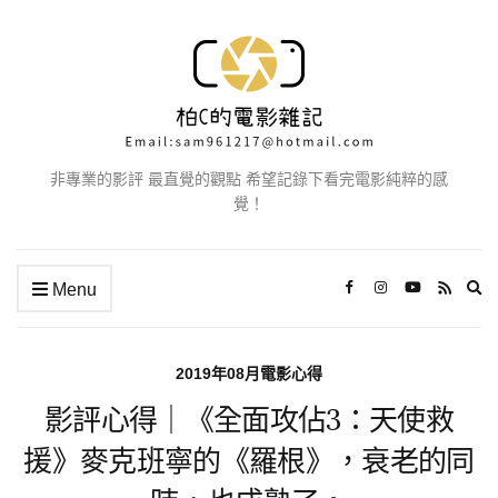
非專業的影評 最直覺的觀點 希望記錄下看完電影純粹的感
覺！
Ex
Menu
se
fo
2019年08月電影心得
影評心得｜《全面攻佔3：天使救
援》麥克班寧的《羅根》，衰老的同