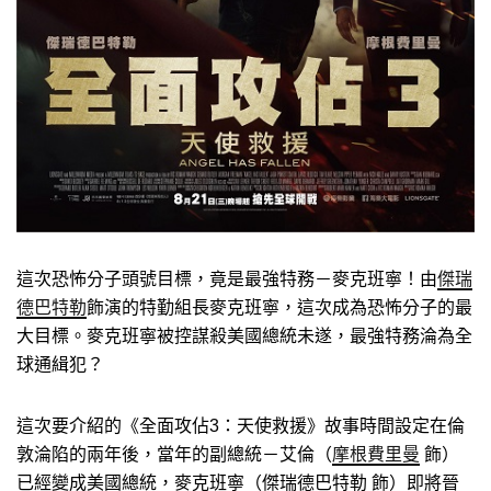
這次恐怖分子頭號目標，竟是最強特務－麥克班寧！由
傑瑞
德巴特勒
飾演的特勤組長麥克班寧，這次成為恐怖分子的最
大目標。麥克班寧被控謀殺美國總統未遂，最強特務淪為全
球通緝犯？
這次要介紹的《全面攻佔3：天使救援》故事時間設定在倫
敦淪陷的兩年後，當年的副總統－艾倫（
摩根費里曼
飾）
已經變成美國總統，麥克班寧（傑瑞德巴特勒 飾）即將晉