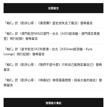
近期留言
「
柏C
」於〈
影評心得｜《奧德賽》當史詩失去了魔法
〉發佈留言
「
柏C
」於〈
澳門航空NX622澳門－台北［A321經濟艙、澳門環亞貴賓
室］飛行紀錄
〉發佈留言
「
柏C
」於〈
星宇航空JX236香港－台北［A321neo經濟艙、Kyra
Lounge］飛行紀錄
〉發佈留言
「
柏C
」於〈
影評心得｜《我們不是什麼》只有自己能夠定義自己
〉發佈
留言
「
柏C
」於〈
影評心得｜《尋秦記》尋得滿滿情懷，與長大後的彼此
〉發
佈留言
部落格大事紀