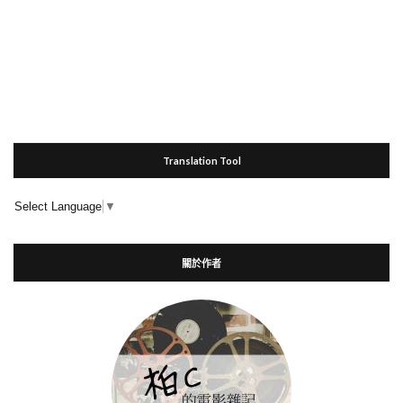
Translation Tool
Select Language
▼
關於作者