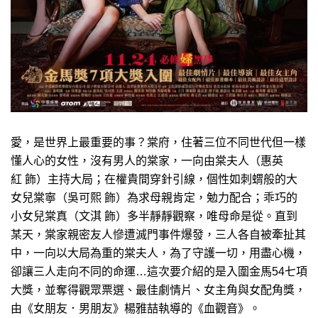
愛，是世界上最重要的事？棠府，住著三位不同世代但一樣
懂人心的女性，沒有男人的棠家，一向由棠夫人（惠英
紅 飾）主持大局；在權貴間穿針引線，個性如刺蝟般的大
女兒棠寧（吳可熙 飾）為求母親肯定，勉力配合；乖巧的
小女兒棠真（文淇 飾）多半靜靜觀察，唯母命是從。直到
某天，棠家親密友人慘遭滅門事件爆發，三人各自被牽扯其
中，一向以大局為重的棠夫人，為了守護一切，用盡心機，
卻讓三人走向不同的命運…這次要介紹的是入圍金馬54七項
大獎，並奪得觀眾票選、最佳劇情片、女主角與女配角獎，
由《女朋友．男朋友》楊雅喆執導的《血觀音》。