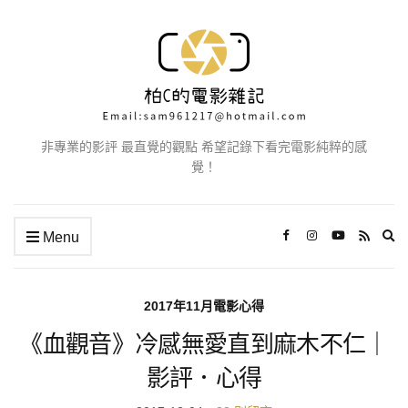
非專業的影評 最直覺的觀點 希望記錄下看完電影純粹的感
覺！
Ex
Menu
se
fo
2017年11月電影心得
《血觀音》冷感無愛直到麻木不仁｜
影評．心得