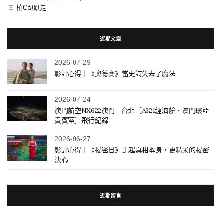
柏C趴趴走
近期文章
2026-07-29
影評心得｜《奧德賽》當史詩失去了魔法
2026-07-24
澳門航空NX622澳門－台北［A321經濟艙、澳門環亞
貴賓室］飛行紀錄
2026-06-27
影評心得｜《揭密日》比起真相本身，更精采的揭密
決心
近期留言